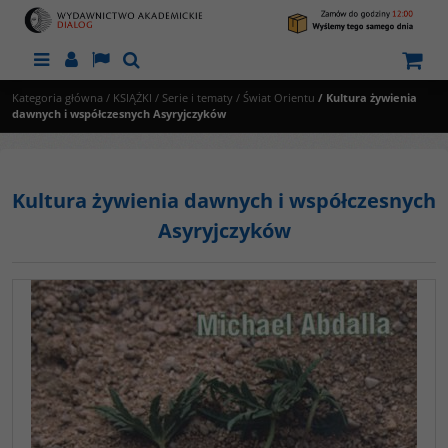
Menu
Panel
Lang
Szukaj
Kategoria główna
/
KSIĄŻKI
/
Serie i tematy
/
Świat Orientu
/
Kultura żywienia
dawnych i współczesnych Asyryjczyków
Kultura żywienia dawnych i współczesnych
Asyryjczyków