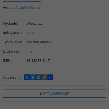
Autor
:
Abdalla Michael
Wydanie
:
Warszawa
Rok wydania
:
2001
Typ okładki
:
oprawa miękka
Liczba stron
:
442
ISBN
:
83-88238-81-7
Udostępnij
:
F
T
W
C
P
a
w
y
o
o
c
i
k
p
d
e
t
o
y
z
b
t
p
L
i
ZAPYTAJ O PRODUKT
o
e
i
e
o
r
n
l
k
k
s
i