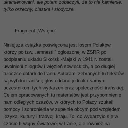
ukamienowani, ale potem zobaczyli, że to nie kamienie,
tylko orzechy, ciastka i słodycze.
Fragment „Wstępu”
Niniejsza książka poświęcona jest losom Polaków,
którzy po tzw. „amnestii” ogłoszonej w ZSRR po
podpisaniu układu Sikorski-Majski w 1941 r. zostali
uwolnieni z łagrów i więzień sowieckich, a po długiej
tułaczce dotarli do Iranu. Autorami zebranych tu tekstów
są wybitni iraniści; głos oddano jednak i samym
uczestnikom tych wydarzeń oraz społeczności irańskiej.
Celem opracowanych tu materiałów jest przypomnienie
nam odległych czasów, w których to Polacy szukali
pomocy i schronienia w zupełnie obcym pod względem
języka, kultury i tradycji kraju. To, co wydarzyło się w
czasie II wojny światowej w Iranie, ale również na