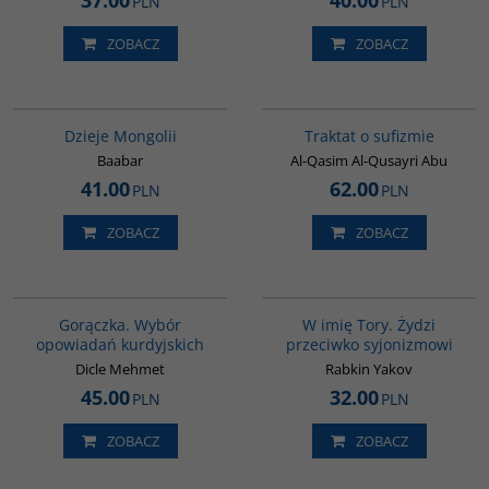
37.00
40.00
PLN
PLN
ZOBACZ
ZOBACZ
G049
G463
Dzieje Mongolii
Traktat o sufizmie
Baabar
Al-Qasim Al-Qusayri Abu
41.00
62.00
PLN
PLN
ZOBACZ
ZOBACZ
G1058
G315
Gorączka. Wybór
W imię Tory. Żydzi
opowiadań kurdyjskich
przeciwko syjonizmowi
Dicle Mehmet
Rabkin Yakov
45.00
32.00
PLN
PLN
ZOBACZ
ZOBACZ