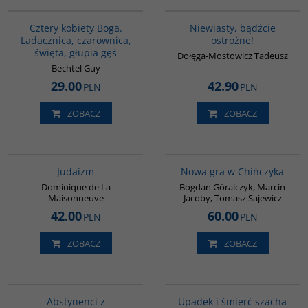
G402
00302G
Cztery kobiety Boga.
Niewiasty, bądźcie
Ladacznica, czarownica,
ostrożne!
święta, głupia gęś
Dołęga-Mostowicz Tadeusz
Bechtel Guy
29.00
42.90
PLN
PLN
ZOBACZ
ZOBACZ
G138
G1205
BESTSELLER
Judaizm
Nowa gra w Chińczyka
Dominique de La
Bogdan Góralczyk, Marcin
Maisonneuve
Jacoby, Tomasz Sajewicz
42.00
60.00
PLN
PLN
ZOBACZ
ZOBACZ
G1024
G314
Abstynenci z
Upadek i śmierć szacha