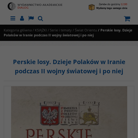
Menu
Panel
Lang
Szukaj
Kategoria główna
/
KSIĄŻKI
/
Serie i tematy
/
Świat Orientu
/
Perskie losy. Dzieje
Polaków w Iranie podczas II wojny światowej i po niej
Perskie losy. Dzieje Polaków w Iranie
podczas II wojny światowej i po niej