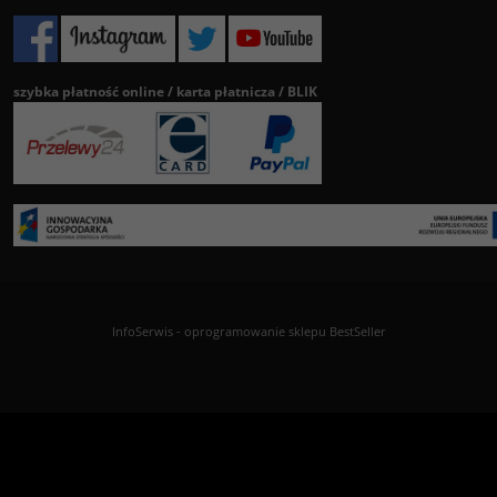
szybka płatność online / karta płatnicza / BLIK
InfoSerwis
-
oprogramowanie sklepu BestSeller