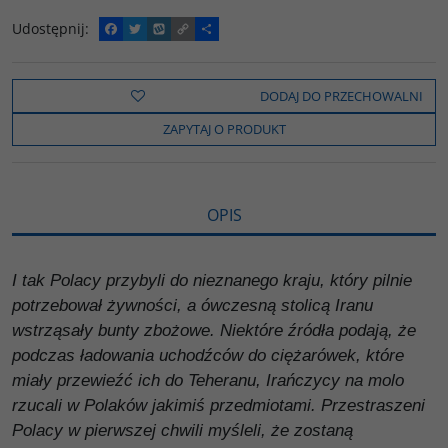
Udostępnij
:
F
T
W
C
P
a
w
y
o
o
c
i
k
p
d
e
t
o
y
z
b
t
p
L
i
DODAJ DO PRZECHOWALNI
o
e
i
e
o
r
n
l
ZAPYTAJ O PRODUKT
k
k
s
i
ę
OPIS
I tak Polacy przybyli do nieznanego kraju, który pilnie
potrzebował żywności, a ówczesną stolicą Iranu
wstrząsały bunty zbożowe. Niektóre źródła podają, że
podczas ładowania uchodźców do ciężarówek, które
miały przewieźć ich do Teheranu, Irańczycy na molo
rzucali w Polaków jakimiś przedmiotami. Przestraszeni
Polacy w pierwszej chwili myśleli, że zostaną