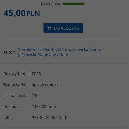
Dostępność
:
45,00
PLN
DO KOSZYKA
Sierakowska-Dyndo Jolanta, Nowicka Ivonna,
Autor
:
Jaśkowski Stanisław Adam
Rok wydania
:
2023
Typ okładki
:
oprawa miękka
Liczba stron
:
190
Rozmiar
:
145x205 mm
ISBN
:
978-83-8238-132-0