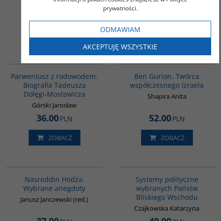
Chmielowska Danuta
prywatności.
44.00
55.00
PLN
PLN
ODMAWIAM
ZOBACZ
ZOBACZ
AKCEPTUJĘ WSZYSTKIE
G1189
00304G
Parweniusz z rodowodem.
Ben Gurion. Twórca
Biografia Tadeusza
współczesnego Izraela
Dołęgi-Mostowicza
Shapira Anita
Górski Jarosław
36.00
52.00
PLN
PLN
ZOBACZ
ZOBACZ
00061G
00008G
Nasreddin Hodża.
Systemy polityczne
Wybrane anegdoty
wybranych Państw
Bliskiego Wschodu
Janusz Janczewski (red.)
Czajkowska Katarzyna