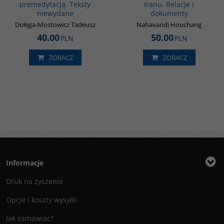
premedytacją. Teksty
Iranu. Relacje i
niewydane
dokumenty
Dołęga-Mostowicz Tadeusz
Nahavandi Houchang
40.00
50.00
PLN
PLN
ZOBACZ
ZOBACZ
Informacje
Druk na życzenie
Opcje i koszty wysyłki
Jak zamawiać?