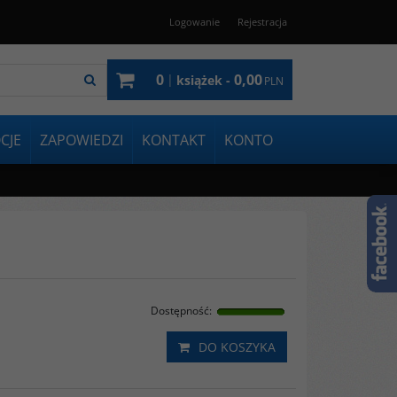
Logowanie
Rejestracja
0
0,00
|
książek -
PLN
CJE
ZAPOWIEDZI
KONTAKT
KONTO
Dostępność
:
DO KOSZYKA