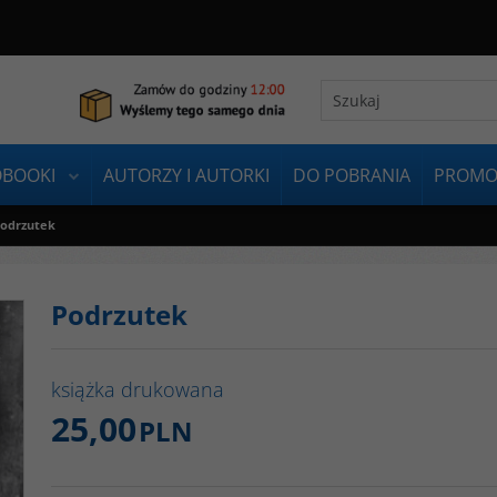
OBOOKI
AUTORZY I AUTORKI
DO POBRANIA
PROMO
odrzutek
Podrzutek
książka drukowana
25,00
PLN