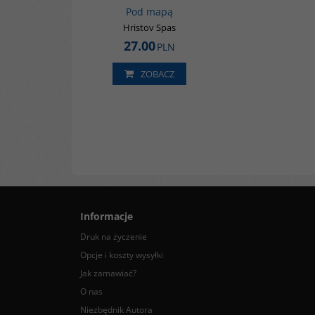
Pod mapą
Hristov Spas
27.00
PLN
ZOBACZ
Informacje
Druk na życzenie
Opcje i koszty wysyłki
Jak zamawiać?
O nas
Niezbędnik Autora