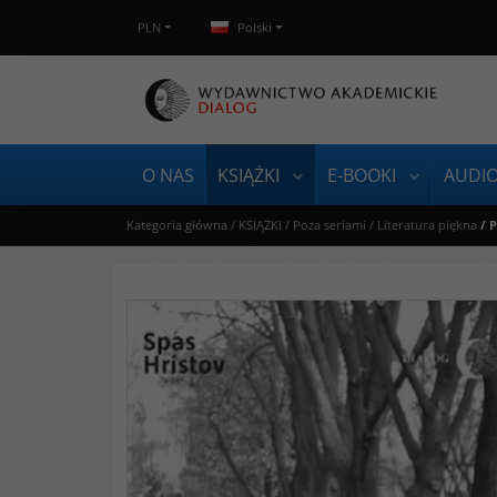
PLN
Polski
O NAS
KSIĄŻKI
E-BOOKI
AUDI
Kategoria główna
/
KSIĄŻKI
/
Poza seriami
/
Literatura piękna
/
P