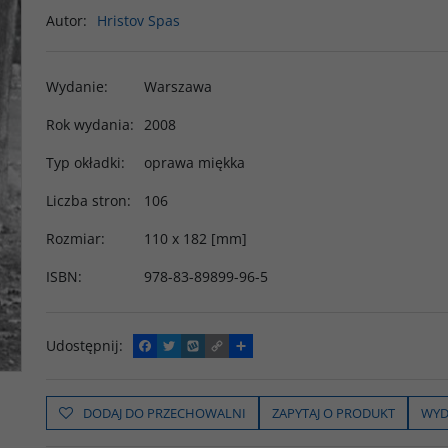
Autor
:
Hristov Spas
Wydanie
:
Warszawa
Rok wydania
:
2008
Typ okładki
:
oprawa miękka
Liczba stron
:
106
Rozmiar
:
110 x 182 [mm]
ISBN
:
978-83-89899-96-5
Udostępnij
:
F
T
W
C
P
a
w
y
o
o
c
i
k
p
d
e
t
o
y
z
b
t
p
L
i
DODAJ DO PRZECHOWALNI
ZAPYTAJ O PRODUKT
WYD
o
e
i
e
o
r
n
l