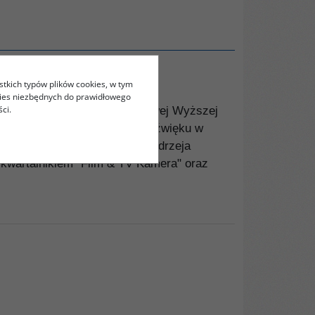
stkich typów plików cookies, w tym
kies niezbędnych do prawidłowego
ci.
łu Reżyserii Dźwięku Państwowej Wyższej
ch w Warszawie. Realizator dźwięku w
kiej, Bohdana Kosińskiego, Andrzeja
 kwartalnikiem "Film & TV Kamera" oraz