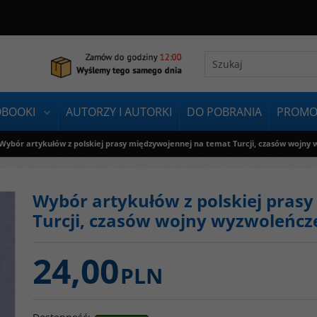
OBOOKI
AUTORZY I AUTORKI
DO POBRANIA
PROMO
Wybór artykułów z polskiej prasy międzywojennej na temat Turcji, czasów wojny 
Wybór artykułów z polskiej pras
Turcji, czasów wojny wyzwoleńcze
24,00
PLN