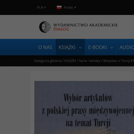
PLN
Polski
O NAS
KSIĄŻKI
E-BOOKI
AUDI
Kategoria główna
/
KSIĄŻKI
/
Serie i tematy
/
Wszystko o Turcji
/