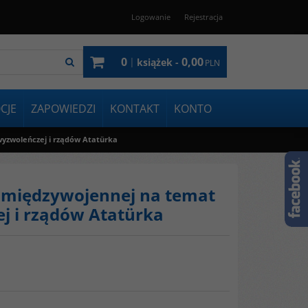
Logowanie
Rejestracja
0
0,00
|
książek -
PLN
CJE
ZAPOWIEDZI
KONTAKT
KONTO
wyzwoleńczej i rządów Atatürka
y międzywojennej na temat
j i rządów Atatürka