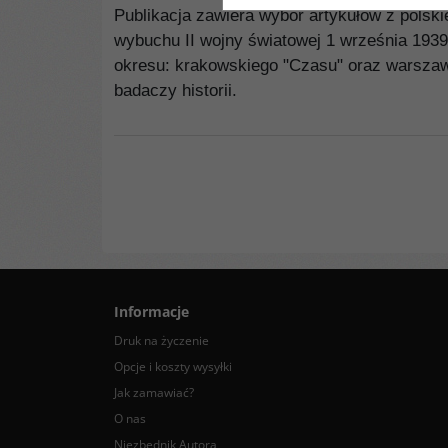
Publikacja zawiera wybór artykułów z polsk
wybuchu II wojny światowej 1 września 1939
okresu: krakowskiego "Czasu" oraz warszaw
badaczy historii.
Informacje
Druk na życzenie
Opcje i koszty wysyłki
Jak zamawiać?
O nas
Niezbędnik Autora