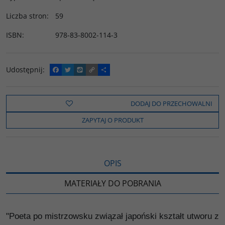
Liczba stron
:
59
ISBN
:
978-83-8002-114-3
Udostępnij
:
F
T
W
C
P
a
w
y
o
o
c
i
k
p
d
e
t
o
y
z
b
t
p
L
i
DODAJ DO PRZECHOWALNI
o
e
i
e
o
r
n
l
ZAPYTAJ O PRODUKT
k
k
s
i
ę
OPIS
MATERIAŁY DO POBRANIA
"Poeta po mistrzowsku związał japoński kształt utworu z