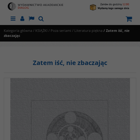
Menu
Panel
Lang
Szukaj
Kategoria główna
/
KSIĄŻKI
/
Poza seriami
/
Literatura piękna
/
Zatem iść, nie
zbaczając
Zatem iść, nie zbaczając