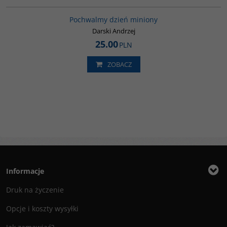
G223
Pochwalmy dzień miniony
Darski Andrzej
25.00
PLN
ZOBACZ
Informacje
Druk na życzenie
Opcje i koszty wysyłki