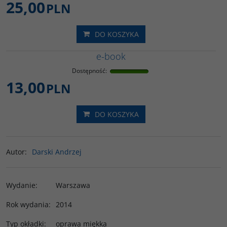
25,00
PLN
DO KOSZYKA
e-book
Dostępność
:
13,00
PLN
DO KOSZYKA
Autor
:
Darski Andrzej
Wydanie
:
Warszawa
Rok wydania
:
2014
Typ okładki
:
oprawa miękka