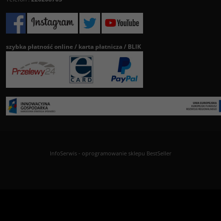
szybka płatność online / karta płatnicza / BLIK
InfoSerwis
-
oprogramowanie sklepu BestSeller