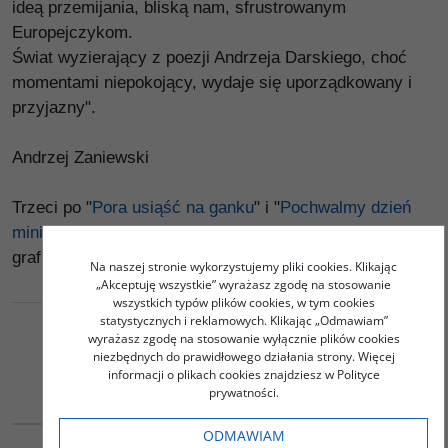
ideą przemijania, bliską nam, sfrustrowanym
Europejczykom.
Świat wyzierający z poezji Andrzeja Darskiego, choć
momentami niepokojący, wydaje się uporządkowany i
przyjazny".
Andrzej Zaniewski
Trzeci po "
Pora usiąść na ganku
" i "
Pochwalmy dzień
miniony
" tomik wierszy Andrzeja Darskiego, ilustrowany
grafikami Autora.
Na naszej stronie wykorzystujemy pliki cookies. Klikając
„Akceptuję wszystkie” wyrażasz zgodę na stosowanie
wszystkich typów plików cookies, w tym cookies
statystycznych i reklamowych. Klikając „Odmawiam”
wyrażasz zgodę na stosowanie wyłącznie plików cookies
niezbędnych do prawidłowego działania strony. Więcej
Podobna tematyka
informacji o plikach cookies znajdziesz w Polityce
prywatności.
G174
G321
ODMAWIAM