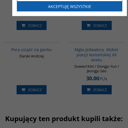
Ławka
Wiersze
AKCEPTUJĘ WSZYSTKIE
Franczuk Edyta Maria
Narajan Kunwar
26.00
25.00
PLN
PLN
ZOBACZ
ZOBACZ
K242
00260G
Pora usiąść na ganku
Mgła jedwabna. Wybór
poezji koreańskiej XX
Darski Andrzej
wieku
Soweol Kim / Dongju Yun /
Jeongju Seo
30.00
PLN
ZOBACZ
ZOBACZ
Kupujący ten produkt kupili także: