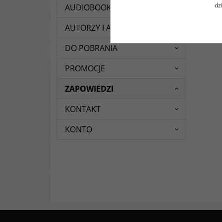
dz
AUDIOBOOKI
AUTORZY I AUTORKI
DO POBRANIA
PROMOCJE
ZAPOWIEDZI
KONTAKT
KONTO