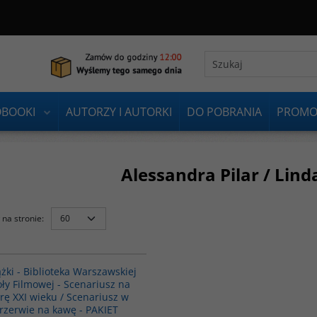
OBOOKI
AUTORZY I AUTORKI
DO POBRANIA
PROMO
Alessandra Pilar / Lin
na stronie
:
PAG1036
ążki - Biblioteka Warszawskiej
oły Filmowej - Scenariusz na
rę XXI wieku / Scenariusz w
rzerwie na kawę - PAKIET