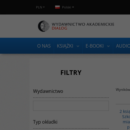
PLN
Polski
O NAS
KSIĄŻKI
E-BOOKI
AUDI
FILTRY
Wyników 
Wydawnictwo
2 książki - Biblioteka Warszawskiej Szkoły
2 ksi
Filmowe - PAKIET PROMOCYJNY
Szk
Wydawnictwo
:
Dialog
Typ okładki
mia
Wydanie
:
Warszawa
p
Rok wydania
:
2019