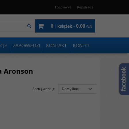
Logowanie
Rejestracja
0
0,00
|
książek -
PLN
CJE
ZAPOWIEDZI
KONTAKT
KONTO
da Aronson
Sortuj według
: