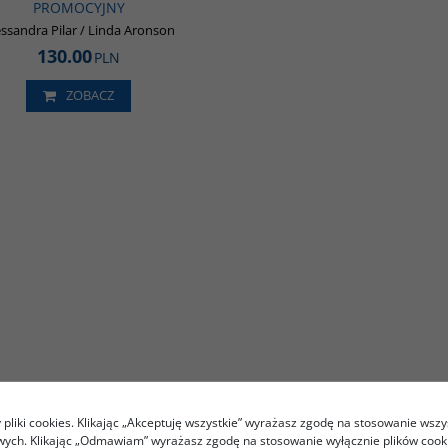
PROMOCYJNY
essandra Pilar / Linda Aronson
130.00
PLN
ZOBACZ
pliki cookies. Klikając „Akceptuję wszystkie” wyrażasz zgodę na stosowanie wszy
owych. Klikając „Odmawiam” wyrażasz zgodę na stosowanie wyłącznie plików coo