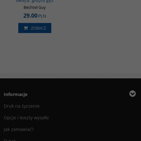
święta, głupia gęś
Bechtel Guy
29.00
PLN
ZOBACZ
Informacje
Druk na życzenie
Opcje i koszty wysyłki
Jak zamawiać?
O nas