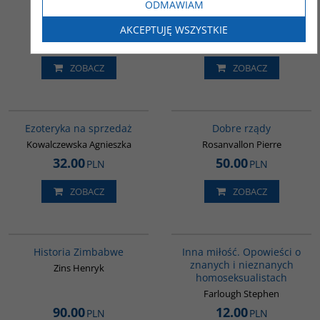
ODMAWIAM
ks. Patrick Desbois / Costel
Nastasie
AKCEPTUJĘ WSZYSTKIE
60.00
40.00
PLN
PLN
ZOBACZ
ZOBACZ
G511
G654
BESTSELLER
Ezoteryka na sprzedaż
Dobre rządy
Kowalczewska Agnieszka
Rosanvallon Pierre
32.00
50.00
PLN
PLN
ZOBACZ
ZOBACZ
G102
G110
Historia Zimbabwe
Inna miłość. Opowieści o
znanych i nieznanych
Zins Henryk
homoseksualistach
Farlough Stephen
90.00
12.00
PLN
PLN