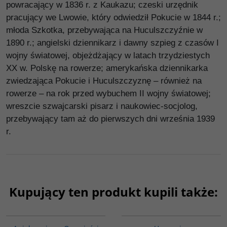
powracający w 1836 r. z Kaukazu; czeski urzędnik
pracujący we Lwowie, który odwiedził Pokucie w 1844 r.;
młoda Szkotka, przebywająca na Huculszczyźnie w
1890 r.; angielski dziennikarz i dawny szpieg z czasów I
wojny światowej, objeżdżający w latach trzydziestych
XX w. Polskę na rowerze; amerykańska dziennikarka
zwiedzająca Pokucie i Huculszczyznę – również na
rowerze – na rok przed wybuchem II wojny światowej;
wreszcie szwajcarski pisarz i naukowiec-socjolog,
przebywający tam aż do pierwszych dni września 1939
r.
Kupujący ten produkt kupili także:
00137G
G1000
BESTSELLER