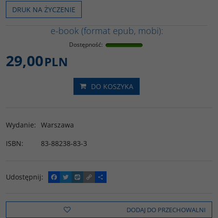
DRUK NA ŻYCZENIE
e-book (format epub, mobi):
Dostępność
:
29,00
PLN
DO KOSZYKA
Wydanie
:
Warszawa
ISBN
:
83-88238-83-3
Udostępnij
:
F
T
W
C
P
a
w
y
o
o
c
i
k
p
d
e
t
o
y
z
b
t
p
L
i
DODAJ DO PRZECHOWALNI
o
e
i
e