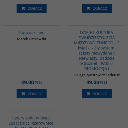
ZOBACZ
ZOBACZ
G1003
PAG1010
Francuski sen
DZIEJE I KULTURA
DWUDZIESTOLECIA
Marek Ostrowski
MIĘDZYWOJENNEGO - 2
książki - Zły system.
Teksty niewydane /
Niewiasty, bądźcie
ostrożne! - PAKIET
PROMOCYJNY
Dołęga-Mostowicz Tadeusz
49.00
49.00
PLN
PLN
ZOBACZ
ZOBACZ
G402
Cztery kobiety Boga.
Ladacznica, czarownica,