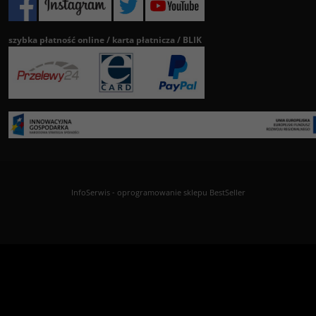
szybka płatność online / karta płatnicza / BLIK
InfoSerwis
-
oprogramowanie sklepu BestSeller