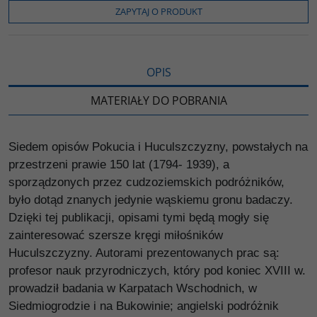
o
r
n
l
ZAPYTAJ O PRODUKT
k
k
s
i
ę
OPIS
MATERIAŁY DO POBRANIA
Siedem opisów Pokucia i Huculszczyzny, powstałych na
przestrzeni prawie 150 lat (1794- 1939), a
sporządzonych przez cudzoziemskich podróżników,
było dotąd znanych jedynie wąskiemu gronu badaczy.
Dzięki tej publikacji, opisami tymi będą mogły się
zainteresować szersze kręgi miłośników
Huculszczyzny. Autorami prezentowanych prac są:
profesor nauk przyrodniczych, który pod koniec XVIII w.
prowadził badania w Karpatach Wschodnich, w
Siedmiogrodzie i na Bukowinie; angielski podróżnik