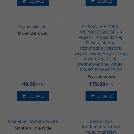
ZOBACZ
ZOBACZ
G1003
PAG1007
Francuski sen
AFRYKA. HISTORIA I
WSPÓŁCZESNOŚĆ - 3
Marek Ostrowski
książki - Afryka dzisiaj.
Piękna, biedna,
różnorodna / Historia
współczesnej Afryki / Złoty
nosorożec. Dzieje
średniowiecznej Afryki -
PAKIET PROMOCYJNY
Praca zbiorowa
49.00
179.00
PLN
PLN
ZOBACZ
ZOBACZ
G046
00172G
Działanie i system świata
Geopolityka
fundamentalizmów
Montbrial Thierry de
muzułmańskich