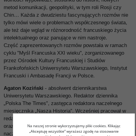
metod komunikacji, geopolityki, w tym roli Rosji czy
Chin… Każda z dwudziestu fascynujących rozmów nie
tylko mówi wiele o problemach współczesnego świata,
ale też daje wgląd w różnorodność francuskiego życia
intelektualnego oraz panujące w nim nastroje.
Część zaprezentowanych rozmów powstała w ramach
cyklu "Myśl Francuska XXI wieku", zorganizowanego
przez Ośrodek Kultury Francuskiej i Studiów
Frankofońskich Uniwersytetu Warszawskiego, Instytut
Francuski i Ambasadę Francji w Polsce.
Agaton Koziński
- absolwent dziennikarstwa
Uniwersytetu Warszawskiego. Redaktor dziennika
„Polska The Times”, zastępca redaktora naczelnego
miesięcznika „Nasza Historia”. Wcześniej pracował w
redakcji zagranicznej Polskiej Agencji Prasowej (PAP)
Na naszej stronie wykorzystujemy pliki cookies. Klikając
oraz dziale Świat tygodnika „Wprost”. Były redaktor
„Akceptuję wszystkie” wyrażasz zgodę na stosowanie
naczelny „Almanachu Energetycznego” i „Monitora Unii