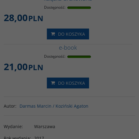
Dostępność
:
28,00
PLN
DO KOSZYKA
e-book
Dostępność
:
21,00
PLN
DO KOSZYKA
Autor
:
Darmas Marcin / Koziński Agaton
Wydanie
:
Warszawa
Rok wydania
:
2017