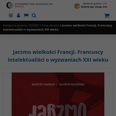
Menu
Panel
Lang
Szukaj
Kategoria główna
/
KSIĄŻKI
/
Poza seriami
/
Jarzmo wielkości Francji. Francuscy
intelektualiści o wyzwaniach XXI wieku
Jarzmo wielkości Francji. Francuscy
intelektualiści o wyzwaniach XXI wieku