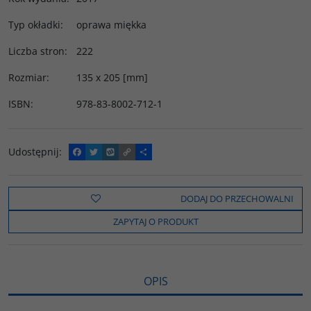
Typ okładki
:
oprawa miękka
Liczba stron
:
222
Rozmiar
:
135 x 205 [mm]
ISBN
:
978-83-8002-712-1
Udostępnij
:
F
T
W
C
P
a
w
y
o
o
c
i
k
p
d
e
t
o
y
z
b
t
p
L
i
DODAJ DO PRZECHOWALNI
o
e
i
e
o
r
n
l
ZAPYTAJ O PRODUKT
k
k
s
i
ę
OPIS