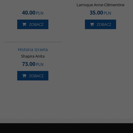
Larroque Anne-Clémentine
40.00
35.00
PLN
PLN
ZOBACZ
ZOBACZ
00305G
Historia Izraela
Shapira Anita
73.00
PLN
ZOBACZ