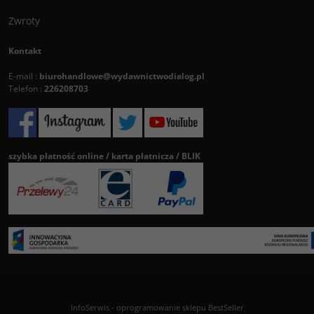
Zwroty
Kontakt
E-mail :
biurohandlowe@wydawnictwodialog.pl
Telefon :
226208703
szybka płatność online / karta płatnicza / BLIK
InfoSerwis
-
oprogramowanie sklepu BestSeller