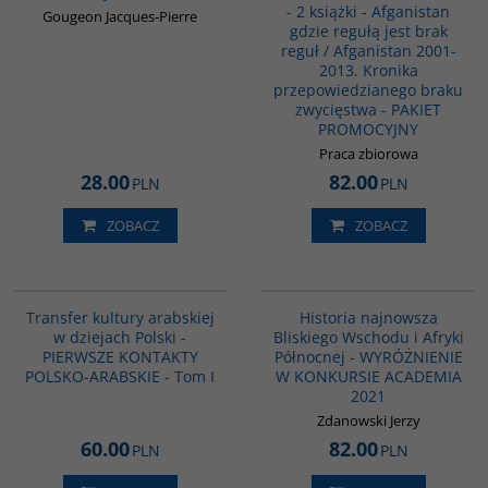
- 2 książki - Afganistan
Gougeon Jacques-Pierre
gdzie regułą jest brak
reguł / Afganistan 2001-
2013. Kronika
przepowiedzianego braku
zwycięstwa - PAKIET
PROMOCYJNY
Praca zbiorowa
28.00
82.00
PLN
PLN
ZOBACZ
ZOBACZ
G1021
G1039
BESTSELLER
Transfer kultury arabskiej
Historia najnowsza
w dziejach Polski -
Bliskiego Wschodu i Afryki
PIERWSZE KONTAKTY
Północnej - WYRÓŻNIENIE
POLSKO-ARABSKIE - Tom I
W KONKURSIE ACADEMIA
2021
Zdanowski Jerzy
60.00
82.00
PLN
PLN