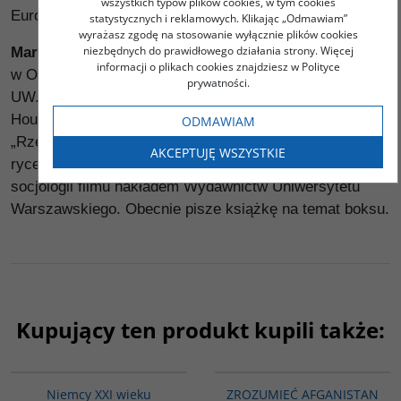
wszystkich typów plików cookies, w tym cookies
Europejskiej”.
statystycznych i reklamowych. Klikając „Odmawiam”
wyrażasz zgodę na stosowanie wyłącznie plików cookies
niezbędnych do prawidłowego działania strony. Więcej
Marcin Darmas
- socjolog kultury i dziennikarz. Adiunkt
informacji o plikach cookies znajdziesz w Polityce
w Ośrodku Kultury Francuskiej i Studiów Frankofońskich
prywatności.
UW. Opublikował wiele prac o literaturze Michela
Houellebecqa, m.in. w „Odrze”, „Znaku” oraz
ODMAWIAM
„Rzeczpospolitej”. Pracę doktorską poświęcił etosowi
AKCEPTUJĘ WSZYSTKIE
rycerskiemu. W 2014 r. wydał Obywatela rycerza. Zarys
socjologii filmu nakładem Wydawnictw Uniwersytetu
Warszawskiego. Obecnie pisze książkę na temat boksu.
Kupujący ten produkt kupili także:
G196
PAG1153
Niemcy XXI wieku
ZROZUMIEĆ AFGANISTAN