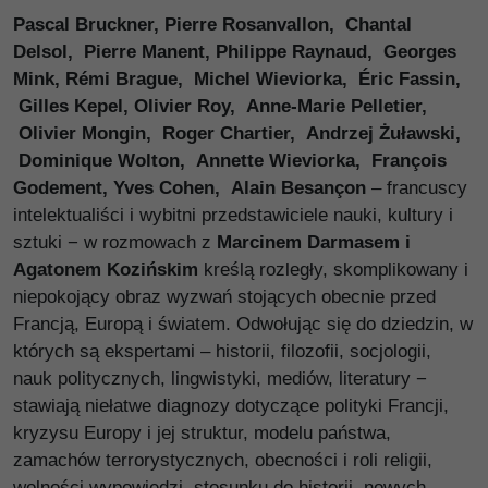
Pascal Bruckner, Pierre Rosanvallon, Chantal
Delsol, Pierre Manent, Philippe Raynaud, Georges
Mink, Rémi Brague, Michel Wieviorka, Éric Fassin,
Gilles Kepel, Olivier Roy, Anne-Marie Pelletier,
Olivier Mongin, Roger Chartier, Andrzej Żuławski,
Dominique Wolton, Annette Wieviorka, François
Godement, Yves Cohen, Alain Besançon
– francuscy
intelektualiści i wybitni przedstawiciele nauki, kultury i
sztuki − w rozmowach z
Marcinem Darmasem i
Agatonem Kozińskim
kreślą rozległy, skomplikowany i
niepokojący obraz wyzwań stojących obecnie przed
Francją, Europą i światem. Odwołując się do dziedzin, w
których są ekspertami – historii, filozofii, socjologii,
nauk politycznych, lingwistyki, mediów, literatury −
stawiają niełatwe diagnozy dotyczące polityki Francji,
kryzysu Europy i jej struktur, modelu państwa,
zamachów terrorystycznych, obecności i roli religii,
wolności wypowiedzi, stosunku do historii, nowych