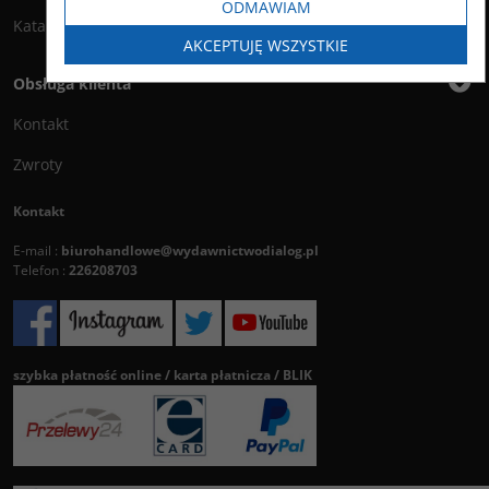
ODMAWIAM
Katalog
AKCEPTUJĘ WSZYSTKIE
Obsługa klienta
Kontakt
Zwroty
Kontakt
E-mail :
biurohandlowe@wydawnictwodialog.pl
Telefon :
226208703
szybka płatność online / karta płatnicza / BLIK