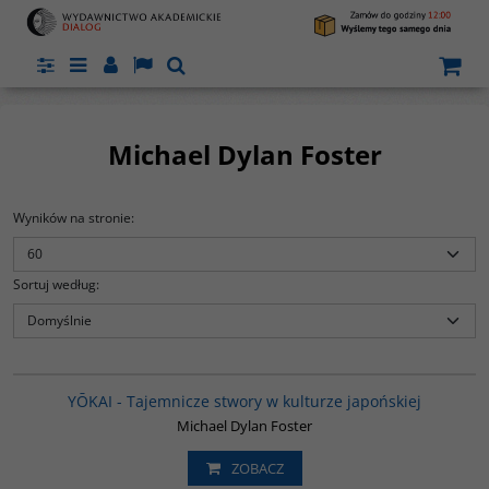
Panel
Menu
Panel
Lang
Szukaj
Michael Dylan Foster
Wyników na stronie
:
Sortuj według
:
G6010
YŌKAI - Tajemnicze stwory w kulturze japońskiej
Michael Dylan Foster
m
ZOBACZ