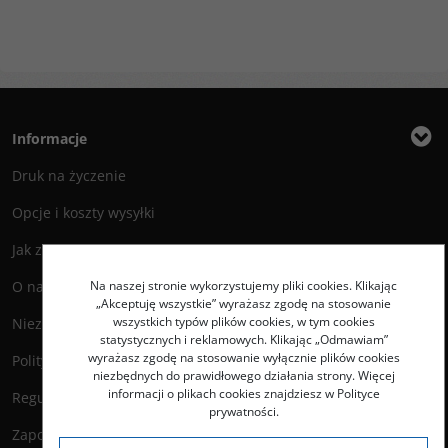
e
Informacje
Druk na życzenie
Opcje i koszty wysyłki
Jak zamawiać?
Na naszej stronie wykorzystujemy pliki cookies. Klikając
O nas
„Akceptuję wszystkie” wyrażasz zgodę na stosowanie
wszystkich typów plików cookies, w tym cookies
Niezbędnik Autora
statystycznych i reklamowych. Klikając „Odmawiam”
wyrażasz zgodę na stosowanie wyłącznie plików cookies
Polityka prywatności
niezbędnych do prawidłowego działania strony. Więcej
informacji o plikach cookies znajdziesz w Polityce
Regulamin księgarni
prywatności.
Zapowiedzi