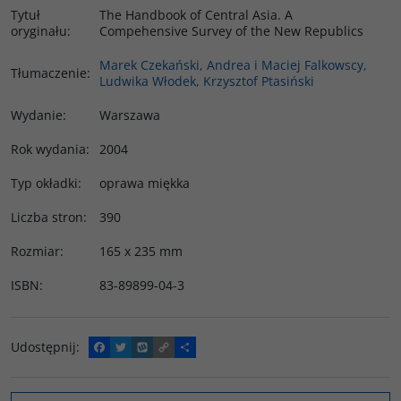
Tytuł
The Handbook of Central Asia. A
oryginału
:
Compehensive Survey of the New Republics
Marek Czekański, Andrea i Maciej Falkowscy,
Tłumaczenie
:
Ludwika Włodek, Krzysztof Ptasiński
Wydanie
:
Warszawa
Rok wydania
:
2004
Typ okładki
:
oprawa miękka
Liczba stron
:
390
Rozmiar
:
165 x 235 mm
ISBN
:
83-89899-04-3
Udostępnij
:
F
T
W
C
P
a
w
y
o
o
c
i
k
p
d
e
t
o
y
z