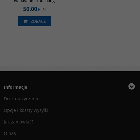
Nahavandi Houchang
50.00
PLN
ZOBACZ
Informacje
Druk na życzenie
Opcje i koszty wysyłki
Jak zamawiać?
O nas