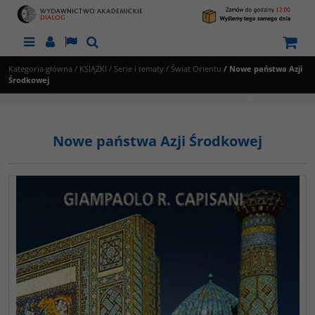
Menu
Panel
Lang
Szukaj
Kategoria główna
/
KSIĄŻKI
/
Serie i tematy
/
Świat Orientu
/
Nowe państwa Azji
Środkowej
Nowe państwa Azji Środkowej