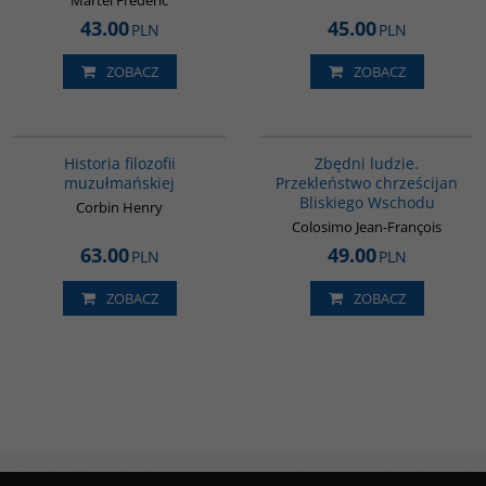
Martel Frédéric
43.00
45.00
PLN
PLN
ZOBACZ
ZOBACZ
G082
00292G
Historia filozofii
Zbędni ludzie.
muzułmańskiej
Przekleństwo chrześcijan
Bliskiego Wschodu
Corbin Henry
Colosimo Jean-François
63.00
49.00
PLN
PLN
ZOBACZ
ZOBACZ