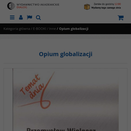
Menu
Panel
Lang
Szukaj
Kategoria główna
/
E-BOOKI
/
Inne
/
Opium globalizacji
Opium globalizacji