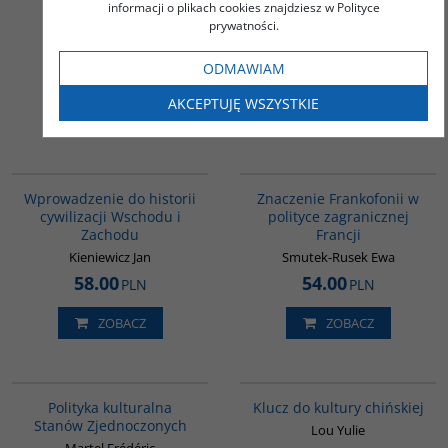
Królestwa Nepalu
systemie politycznym
informacji o plikach cookies znajdziesz w Polityce
niepodległych Indii
prywatności.
Dębnicki Krzysztof
Dębnicki Krzysztof
ODMAWIAM
45.00
42.00
PLN
PLN
AKCEPTUJĘ WSZYSTKIE
ZOBACZ
ZOBACZ
G329
G1019
Wprowadzenie do historii
Znaczenie Frankofonii w
cywilizacji Wschodu i
polityce zagranicznej
Zachodu
Francji
Kieniewicz Jan
Smutek-Rusek Ewa
58.00
54.00
PLN
PLN
ZOBACZ
ZOBACZ
G237
G1172
BESTSELLER
Polityka kulturalna
Klucz do kultury chińskiej
Stanów Zjednoczonych
Lou Yulie