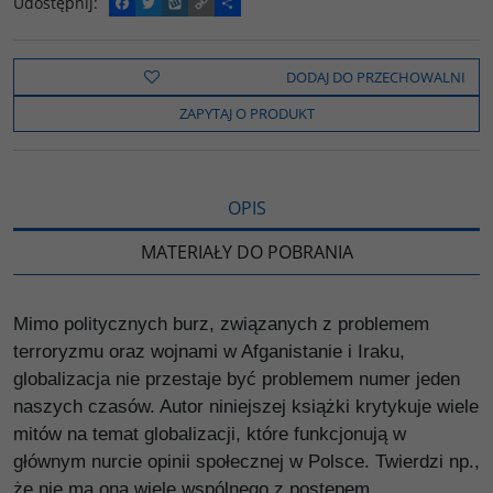
Udostępnij
:
F
T
W
C
P
a
w
y
o
o
c
i
k
p
d
e
t
o
y
z
b
t
p
L
i
DODAJ DO PRZECHOWALNI
o
e
i
e
o
r
n
l
ZAPYTAJ O PRODUKT
k
k
s
i
ę
OPIS
MATERIAŁY DO POBRANIA
Mimo politycznych burz, związanych z problemem
terroryzmu oraz wojnami w Afganistanie i Iraku,
globalizacja nie przestaje być problemem numer jeden
naszych czasów. Autor niniejszej książki krytykuje wiele
mitów na temat globalizacji, które funkcjonują w
głównym nurcie opinii społecznej w Polsce. Twierdzi np.,
że nie ma ona wiele wspólnego z postępem