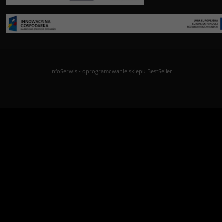
InfoSerwis
-
oprogramowanie sklepu BestSeller