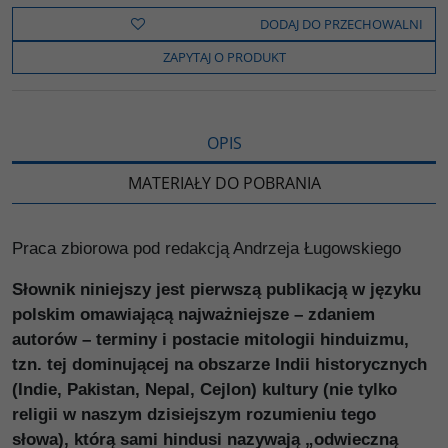
e
t
o
y
z
b
t
p
L
i
DODAJ DO PRZECHOWALNI
o
e
i
e
o
r
n
l
ZAPYTAJ O PRODUKT
k
k
s
i
ę
OPIS
MATERIAŁY DO POBRANIA
Praca zbiorowa pod redakcją Andrzeja Ługowskiego
Słownik niniejszy jest pierwszą publikacją w języku
polskim omawiającą najważniejsze – zdaniem
autorów – terminy i postacie mitologii hinduizmu,
tzn. tej dominującej na obszarze Indii historycznych
(Indie, Pakistan, Nepal, Cejlon) kultury (nie tylko
religii w naszym dzisiejszym rozumieniu tego
słowa), którą sami hindusi nazywają „odwieczną