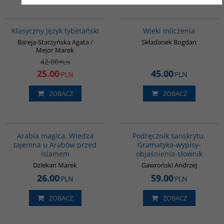
00600G
00162G
PROMOCJA
Klasyczny język tybetański
Wieki milczenia
Bareja-Starzyńska Agata /
Składanek Bogdan
Mejor Marek
42.00
PLN
25.00
45.00
PLN
PLN
ZOBACZ
ZOBACZ
00071G
00279G
Arabia magica. Wiedza
Podręcznik sanskrytu.
tajemna u Arabów przed
Gramatyka-wypisy-
islamem
objaśnienia-słownik
Dziekan Marek
Gawroński Andrzej
26.00
59.00
PLN
PLN
ZOBACZ
ZOBACZ
G261
00044G