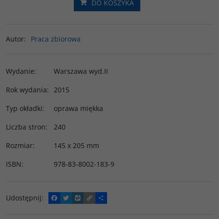
DO KOSZYKA
Autor
:
Praca zbiorowa
Wydanie
:
Warszawa wyd.II
Rok wydania
:
2015
Typ okładki
:
oprawa miękka
Liczba stron
:
240
Rozmiar
:
145 x 205 mm
ISBN
:
978-83-8002-183-9
Udostępnij
:
F
T
W
C
P
a
w
y
o
o
c
i
k
p
d