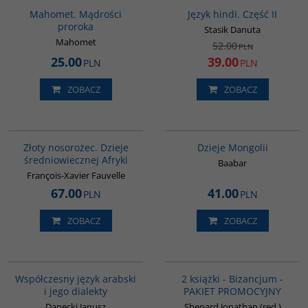
PROMOCJA
Mahomet. Mądrości
Język hindi. Część II
proroka
Stasik Danuta
Mahomet
52.00
PLN
25.00
39.00
PLN
PLN
ZOBACZ
ZOBACZ
00310G
G049
Złoty nosorożec. Dzieje
Dzieje Mongolii
średniowiecznej Afryki
Baabar
François-Xavier Fauvelle
67.00
41.00
PLN
PLN
ZOBACZ
ZOBACZ
G333
GPA50
BESTSELLER
Współczesny język arabski
2 książki - Bizancjum -
i jego dialekty
PAKIET PROMOCYJNY
Danecki Janusz
Shepard Jonathan (red.)