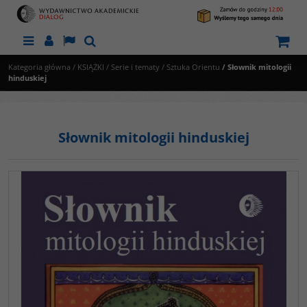
Menu
Panel
Lang
Szukaj
Kategoria główna
/
KSIĄŻKI
/
Serie i tematy
/
Sztuka Orientu
/
Słownik mitologii
hinduskiej
Słownik mitologii hinduskiej