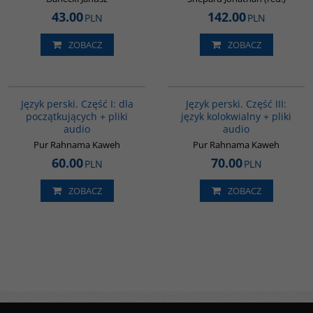
43.00
142.00
PLN
PLN
ZOBACZ
ZOBACZ
G364
G131
BESTSELLER
Język perski. Część I: dla
Język perski. Część III:
początkujących + pliki
język kolokwialny + pliki
audio
audio
Pur Rahnama Kaweh
Pur Rahnama Kaweh
60.00
70.00
PLN
PLN
ZOBACZ
ZOBACZ