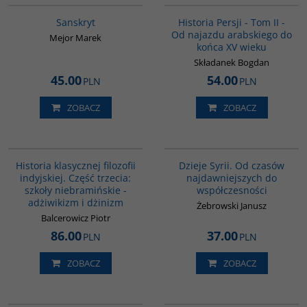
Sanskryt
Historia Persji - Tom II -
Od najazdu arabskiego do
Mejor Marek
końca XV wieku
Składanek Bogdan
45.00
54.00
PLN
PLN
ZOBACZ
ZOBACZ
G619
00101G
Historia klasycznej filozofii
Dzieje Syrii. Od czasów
indyjskiej. Część trzecia:
najdawniejszych do
szkoły niebramińskie -
współczesności
adżiwikizm i dżinizm
Żebrowski Janusz
Balcerowicz Piotr
86.00
37.00
PLN
PLN
ZOBACZ
ZOBACZ
G458
G123