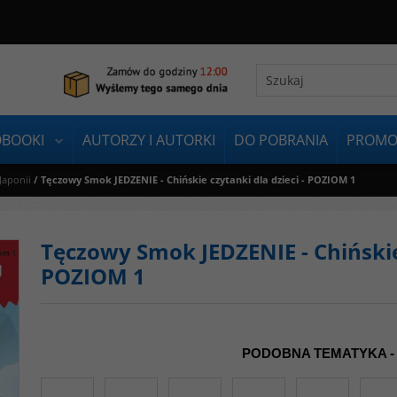
OBOOKI
AUTORZY I AUTORKI
DO POBRANIA
PROMO
 Japonii
/
Tęczowy Smok JEDZENIE - Chińskie czytanki dla dzieci - POZIOM 1
Tęczowy Smok JEDZENIE - Chińskie 
POZIOM 1
PODOBNA TEMATYKA -