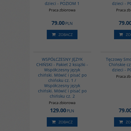
dzieci - POZIOM 1
dzieci - 
Praca zbiorowa
Praca z
79.00
79.0
PLN
ZOBACZ
ZO
PAG1091
WSPÓŁCZESNY JĘZYK
Tęczowy Smo
CHIŃSKI - Pakiet 2 książki -
Chińskie cz
Współczesny język
dzieci - 
chiński. Mówić i pisać po
Praca z
chińsku cz. 1 /
Współczesny język
chiński. Mówić i pisać po
chińsku cz. 2
Praca zbiorowa
129.00
79.0
PLN
ZOBACZ
ZO