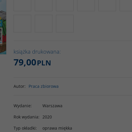
książka drukowana:
79,00
PLN
Autor
:
Praca zbiorowa
Wydanie
:
Warszawa
Rok wydania
:
2020
Typ okładki
:
oprawa miękka