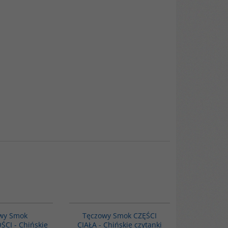
G1082
G1084
wy Smok
Tęczowy Smok CZĘŚCI
I - Chińskie
CIAŁA - Chińskie czytanki