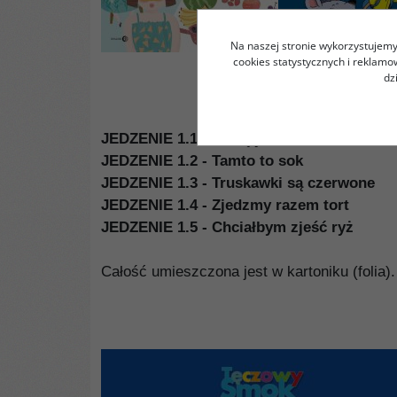
Na naszej stronie wykorzystujemy 
cookies statystycznych i reklam
dz
JEDZENIE 1.1 - Lubię jeść owoce
JEDZENIE 1.2 - Tamto to sok
JEDZENIE 1.3 - Truskawki są czerwone
JEDZENIE 1.4 - Zjedzmy razem tort
JEDZENIE 1.5 - Chciałbym zjeść ryż
Całość umieszczona jest w kartoniku (folia).