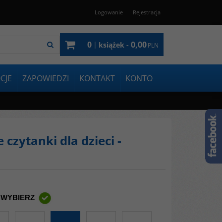
Logowanie
Rejestracja
0
0,00
|
książek -
PLN
CJE
ZAPOWIEDZI
KONTAKT
KONTO
czytanki dla dzieci -
 WYBIERZ