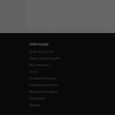
Informacje
Druk na życzenie
Opcje i koszty wysyłki
Jak zamawiać?
O nas
Niezbędnik Autora
Polityka prywatności
Regulamin księgarni
Zapowiedzi
Katalog