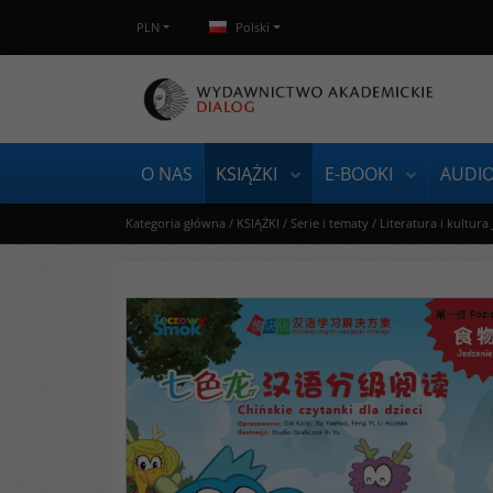
PLN
Polski
O NAS
KSIĄŻKI
E-BOOKI
AUDI
Kategoria główna
/
KSIĄŻKI
/
Serie i tematy
/
Literatura i kultura