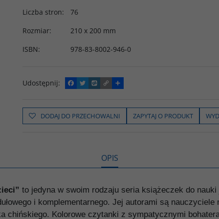
Liczba stron
:
76
Rozmiar
:
210 x 200 mm
ISBN
:
978-83-8002-946-0
Udostępnij
:
F
T
W
C
P
a
w
y
o
o
c
i
k
p
d
e
t
o
y
z
b
t
p
L
i
DODAJ DO PRZECHOWALNI
ZAPYTAJ O PRODUKT
WYD
o
e
i
e
o
r
n
l
k
k
s
i
ę
OPIS
ieci”
to jedyna w swoim rodzaju seria książeczek do nauki 
odułowego i komplementarnego. Jej autorami są nauczyciele
ka chińskiego. Kolorowe czytanki z sympatycznymi bohater