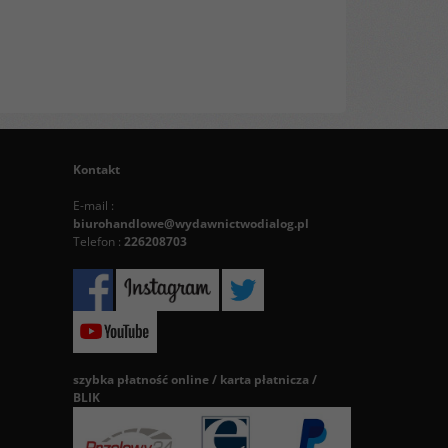
Kontakt
E-mail :
biurohandlowe@wydawnictwodialog.pl
Telefon :
226208703
szybka płatność online / karta płatnicza /
BLIK