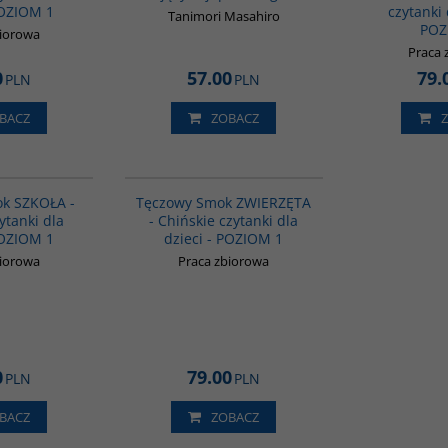
POZIOM 1
czytanki 
Tanimori Masahiro
POZ
biorowa
Praca 
0
57.00
79.
PLN
PLN
BACZ
ZOBACZ
G1080
G1081
k SZKOŁA -
Tęczowy Smok ZWIERZĘTA
ytanki dla
- Chińskie czytanki dla
POZIOM 1
dzieci - POZIOM 1
biorowa
Praca zbiorowa
0
79.00
PLN
PLN
BACZ
ZOBACZ