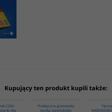
Kupujący ten produkt kupili także:
G1083
G246
ok CZAS -
Praktyczna gramatyka
Tęczo
ytanki dla
języka japońskiego
NARODOWOŚC