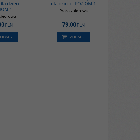
dla dzieci -
dla dzieci - POZIOM 1
IOM 1
Praca zbiorowa
zbiorowa
00
79.00
PLN
PLN
ZOBACZ
ZOBACZ