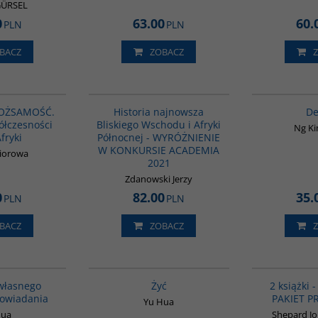
GÜRSEL
0
63.00
60.
PLN
PLN
BACZ
ZOBACZ
G1166
G1039
BESTSELLER
TOŻSAMOŚĆ.
Historia najnowsza
De
ółczesności
Bliskiego Wschodu i Afryki
Ng K
Afryki
Północnej - WYRÓŻNIENIE
W KONKURSIE ACADEMIA
biorowa
2021
Zdanowski Jerzy
0
82.00
35.
PLN
PLN
BACZ
ZOBACZ
G1014
G827
własnego
Żyć
2 książki 
powiadania
PAKIET 
Yu Hua
Hua
Shepard Jo