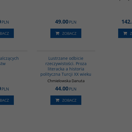
0
49.00
142
PLN
PLN
BACZ
ZOBACZ
G1200
G820
BESTSELLER
walczących
Lustrzane odbicie
stw
rzeczywistości. Proza
literacka a historia
polityczna Turcji XX wieku
Chmielowska Danuta
0
44.00
PLN
PLN
BACZ
ZOBACZ