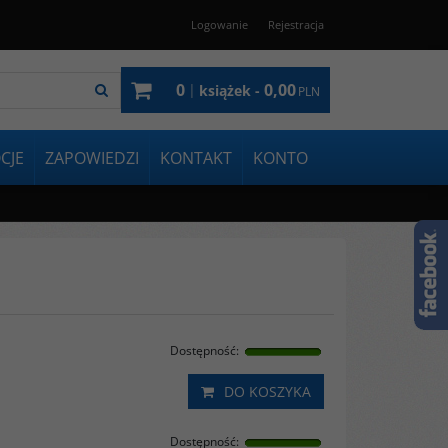
Logowanie
Rejestracja
0
0,00
|
książek -
PLN
CJE
ZAPOWIEDZI
KONTAKT
KONTO
Dostępność
:
DO KOSZYKA
Dostępność
: