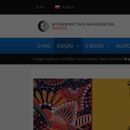
PLN
Polski
O NAS
KSIĄŻKI
E-BOOKI
AUDI
Kategoria główna
/
KSIĄŻKI
/
Serie i tematy
/
Świat Orientu
/
W p