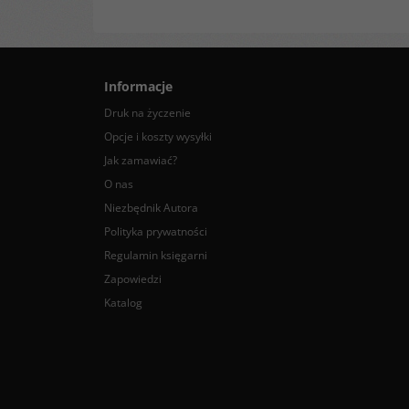
Informacje
Druk na życzenie
Opcje i koszty wysyłki
Jak zamawiać?
O nas
Niezbędnik Autora
Polityka prywatności
Regulamin księgarni
Zapowiedzi
Katalog