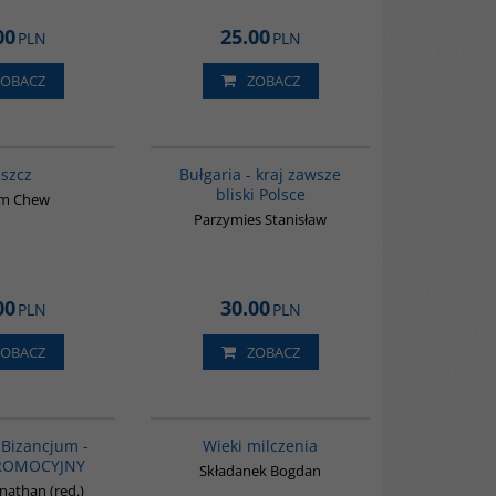
00
25.00
PLN
PLN
ZOBACZ
ZOBACZ
G1032
G1185
szcz
Bułgaria - kraj zawsze
bliski Polsce
im Chew
Parzymies Stanisław
00
30.00
PLN
PLN
ZOBACZ
ZOBACZ
GPA50
00162G
BESTSELLER
- Bizancjum -
Wieki milczenia
PROMOCYJNY
Składanek Bogdan
nathan (red.)