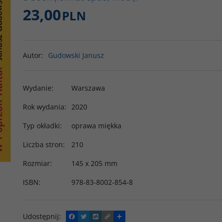
23,00
PLN
Autor
:
Gudowski Janusz
Wydanie
:
Warszawa
Rok wydania
:
2020
Typ okładki
:
oprawa miękka
Liczba stron
:
210
Rozmiar
:
145 x 205 mm
ISBN
:
978-83-8002-854-8
Udostępnij
:
F
T
W
C
P