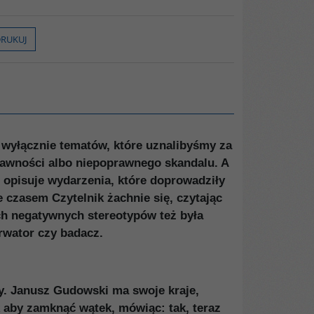
RUKUJ
e wyłącznie tematów, które uznalibyśmy za
oprawności albo niepoprawnego skandalu. A
, opisuje wydarzenia, które doprowadziły
 czasem Czytelnik żachnie się, czytając
ch negatywnych stereotypów też była
erwator czy badacz.
y. Janusz Gudowski ma swoje kraje,
k aby zamknąć wątek, mówiąc: tak, teraz