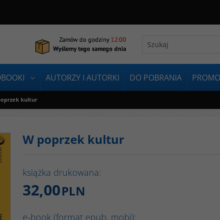
OBOOKI
AUTORZY I AUTORKI
DO POBRANIA
PROMO
oprzek kultur
W poprzek kultur
książka drukowana:
32,00
PLN
e-book (format epub, mobi):