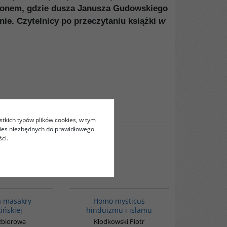
gionem, gdzie dusza Janusza Gudowskiego
inie. Czytelnicy po przeczytaniu książki
w
stkich typów plików cookies, w tym
kies niezbędnych do prawidłowego
ci.
G1147
G543
a masakry
Homo mysticus
ińskiej
hinduizmu i islamu
zbiorowa
Kłodkowski Piotr