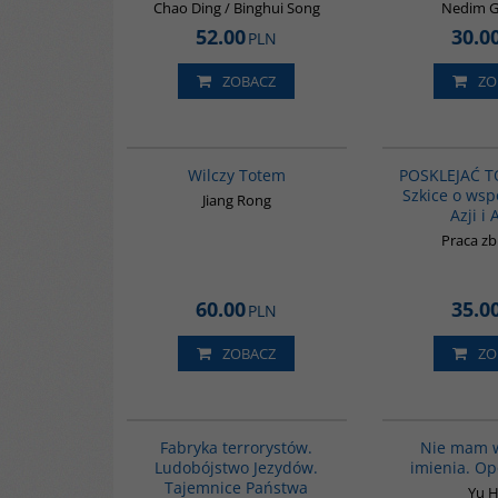
Chao Ding / Binghui Song
Nedim 
52.00
30.0
PLN
ZOBACZ
ZO
G1051
Wilczy Totem
POSKLEJAĆ 
Szkice o wsp
Jiang Rong
Azji i 
Praca z
60.00
35.0
PLN
ZOBACZ
ZO
G1002
Fabryka terrorystów.
Nie mam 
Ludobójstwo Jezydów.
imienia. O
Tajemnice Państwa
Yu 