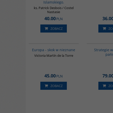
Islamskiego.
ks. Patrick Desbois / Costel
Nastasie
40.00
36.0
PLN
ZOBACZ
ZO
G1181
Europa - skok w nieznane
Strategie 
pań
Victoria Martín de la Torre
45.00
79.0
PLN
ZOBACZ
ZO