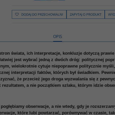
a
w
y
o
o
c
i
k
p
d
e
t
o
y
z
b
t
p
L
i
DODAJ DO PRZECHOWALNI
ZAPYTAJ O PRODUKT
WYD
o
e
i
e
o
r
n
l
k
k
s
i
ę
OPIS
tron świata, ich interpretacje, konkluzje dotyczą prawi
ajłatwiej jest wybrać jedną z dwóch dróg: politycznej p
rnym, wielokrotnie cytuje niepoprawne politycznie myśli
nej interpretacji faktów, których był świadkiem. Pewnie
rzyznać, że przecież jego droga wyzwalania się z pewny
t rezultatem, a nie początkiem szlaku, którym idzie obs
 pogłębiamy obserwacje, a nie wtedy, gdy je rozszerzam
erwacje, które lubi powtarzać, porównywać w czasie, ta