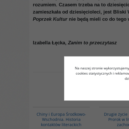
rozumiem. Czasem trzeba na to dziesięci
zamieszkała od dziesięcioleci, jest Bliski
Poprzek Kultur
nie będą mieli co
do tego 
Izabella Łęcka,
Zanim to przeczytasz
Na naszej stronie wykorzystujemy 
cookies statystycznych i reklam
dz
G1055
Chiny i Europa Środkowo-
Drugie życi
Wschodnia. Historia
Prorok w l
kontaktów literackich
zacho