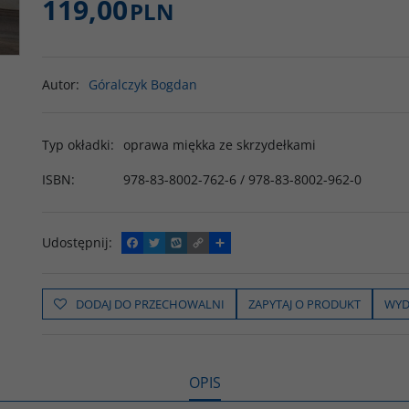
119,00
PLN
Autor
:
Góralczyk Bogdan
Typ okładki
:
oprawa miękka ze skrzydełkami
ISBN
:
978-83-8002-762-6 / 978-83-8002-962-0
Udostępnij
:
F
T
W
C
P
a
w
y
o
o
c
i
k
p
d
e
t
o
y
z
b
t
p
L
i
DODAJ DO PRZECHOWALNI
ZAPYTAJ O PRODUKT
WYD
o
e
i
e
o
r
n
l
k
k
s
i
ę
OPIS