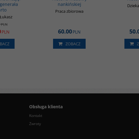
generała
nankińskiej
Dziek
rto
Praca zbiorowa
 Łukasz
0
PLN
0
60.00
50.
PLN
PLN
BACZ
ZOBACZ
Obsługa klienta
Kontakt
Zwroty