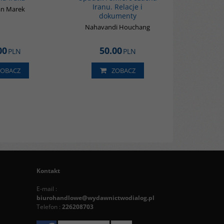
Iranu. Relacje i
an Marek
dokumenty
Nahavandi Houchang
00
50.00
PLN
PLN
ZOBACZ
ZOBACZ
Kontakt
E-mail :
biurohandlowe@wydawnictwodialog.pl
Telefon :
226208703