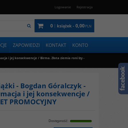
Logowanie
Rejestracja
0
0,00
|
książek -
PLN
CJE
ZAPOWIEDZI
KONTAKT
KONTO
cja i jej konsekwencje / Birma. Złota ziemia roni łzy -
ążki - Bogdan Góralczyk -
macja i jej konsekwencje /
AKIET PROMOCYJNY
Dostępność
: