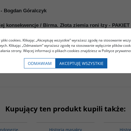
 - Bogdan Góralczyk
 jej konsekwencje / Birma. Złota ziemia roni łzy - PA
pliki cookies. Klikając „Akceptuję wszystkie” wyrażasz zgodę na stosowanie wszy
owych. Klikając „Odmawiam” wyrażasz zgodę na stosowanie wyłącznie plików coo
iałania strony. Więcej informacji o plikach cookies znajdziesz w Polityce prywatnoś
ja i jej konsekwencje
zobacz książkę
ODMAWIAM
AKCEPTUJĘ WSZYSTKIE
siążkę
Kupujący ten produkt kupili także:
00004G
G1147
PROMOCJA
Indonezję.
Historia masakry
Histor