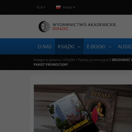
PLN
Polski
O NAS
KSIĄŻKI
E-BOOKI
AUDI
Kategoria główna
/
KSIĄŻKI
/
Pakiety promocyjne
/
ZROZUMIEĆ DZ
PAKIET PROMOCYJNY