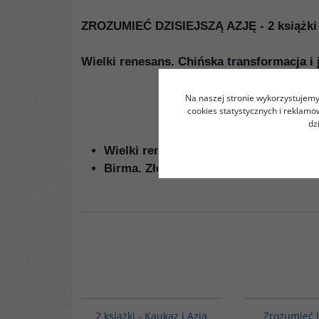
ZROZUMIEĆ DZISIEJSZĄ AZJĘ - 2 książki
Wielki renesans. Chińska transformacja i
Na naszej stronie wykorzystujemy 
cookies statystycznych i reklam
dz
Wielki renesans. Chińska transformac
Birma. Złota ziemia roni łzy
zobacz k
PAG1016
2 książki - Kaukaz i Azja
Zrozumieć 