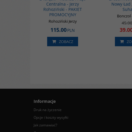
Centralna - Jerzy
Nowy Ład 
Rohoziński - PAKIET
Suha
PROMOCYJNY
Bonczol
Rohoziński Jerzy
45.0
115.00
39.0
PLN
ZOBACZ
ZO
Informacje
Druk na życzenie
Opcje i koszty wysyłki
Jak zamawiać?