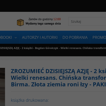
OBOOKI
AUTORZY I AUTORKI
DO POBRANIA
PROMO
ISIEJSZĄ AZJĘ - 2 książki - Bogdan Góralczyk - Wielki renesans. Chińska transforma
ZROZUMIEĆ DZISIEJSZĄ AZJĘ - 2 ksi
Wielki renesans. Chińska transfor
Birma. Złota ziemia roni łzy - P
książka drukowana: