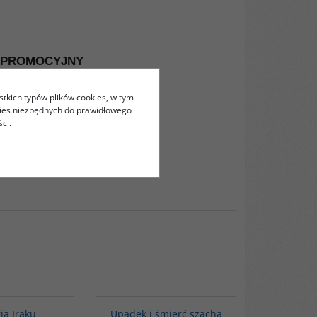
KIET PROMOCYJNY
stkich typów plików cookies, w tym
kies niezbędnych do prawidłowego
ci.
G085
G314
ia Iraku
Upadek i śmierć szacha