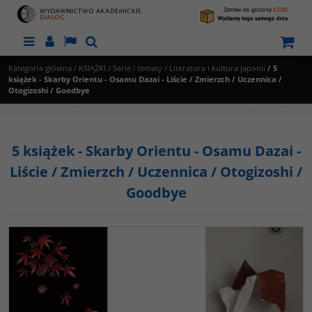
Menu
Panel
Lang
Szukaj
Kategoria główna
/
KSIĄŻKI
/
Serie i tematy
/
Literatura i kultura Japonii
/
5
książek - Skarby Orientu - Osamu Dazai - Liście / Zmierzch / Uczennica /
Otogizoshi / Goodbye
5 książek - Skarby Orientu - Osamu Dazai -
Liście / Zmierzch / Uczennica / Otogizoshi /
Goodbye