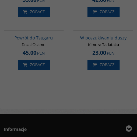
PLN
PLN
ZOBACZ
ZOBACZ
G1209
G649
BESTSELLER
Powrót do Tsugaru
W poszukiwaniu duszy
Dazai Osamu
Kimura Tadataka
45.00
23.00
PLN
PLN
ZOBACZ
ZOBACZ
Informacje