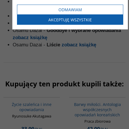
Osamu Dazai -
Otogizoshi: Księga japońskich
opowieści
zobacz książkę
ODMAWIAM
Osamu Dazai -
Zmierzch
zobacz książkę
AKCEPTUJĘ WSZYSTKIE
Osamu Dazai -
Uczennica
zobacz książkę
Osamu Dazai -
Goodbye i wybrane opowiadania
zobacz książkę
Osamu Dazai -
Liście
zobacz książkę
Kupujący ten produkt kupili także:
G388
00134G
BESTSELLER
Życie szaleńca i inne
Barwy miłości. Antologia
opowiadania
współczesnych
opowiadań koreańskich
Ryunosuke Akutagawa
Praca zbiorowa
33.00
42.00