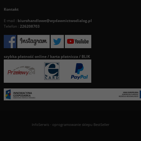
Kontakt
E-mail :
biurohandlowe@wydawnictwodialog.pl
Telefon :
226208703
szybka płatność online / karta płatnicza / BLIK
InfoSerwis
-
oprogramowanie sklepu BestSeller