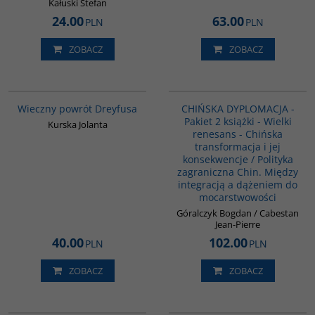
Kałuski Stefan
24.00
63.00
PLN
PLN
ZOBACZ
ZOBACZ
G1183
PAG1087
BESTSELLER
Wieczny powrót Dreyfusa
CHIŃSKA DYPLOMACJA -
Pakiet 2 książki - Wielki
Kurska Jolanta
renesans - Chińska
transformacja i jej
konsekwencje / Polityka
zagraniczna Chin. Między
integracją a dążeniem do
mocarstwowości
Góralczyk Bogdan / Cabestan
Jean-Pierre
40.00
102.00
PLN
PLN
ZOBACZ
ZOBACZ
00049G
G1146