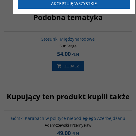
AKCEPTUJĘ WSZYSTKIE
Podobna tematyka
G273
Stosunki Międzynarodowe
Sur Serge
54.00
PLN
ZOBACZ
Kupujący ten produkt kupili także
G067
Górski Karabach w polityce niepodległego Azerbejdżanu
Adamczewski Przemysław
49.00
PLN