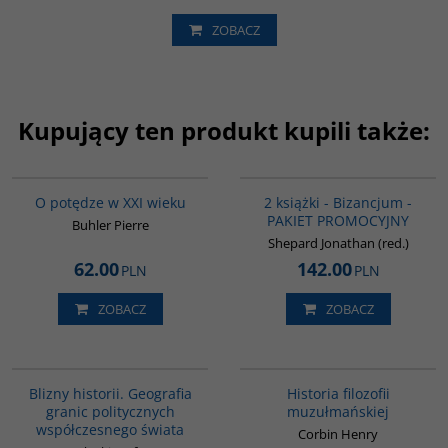
ZOBACZ
Kupujący ten produkt kupili także:
G208
GPA50
BESTSELLER
O potędze w XXI wieku
2 książki - Bizancjum -
PAKIET PROMOCYJNY
Buhler Pierre
Shepard Jonathan (red.)
62.00
142.00
PLN
PLN
ZOBACZ
ZOBACZ
00285G
G082
Blizny historii. Geografia
Historia filozofii
granic politycznych
muzułmańskiej
współczesnego świata
Corbin Henry