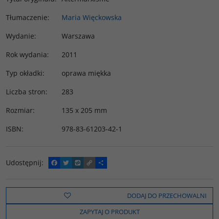
Tłumaczenie
:
Maria Więckowska
Wydanie
:
Warszawa
Rok wydania
:
2011
Typ okładki
:
oprawa miękka
Liczba stron
:
283
Rozmiar
:
135 x 205 mm
ISBN
:
978-83-61203-42-1
Udostępnij
:
F
T
W
C
P
a
w
y
o
o
c
i
k
p
d
e
t
o
y
z
b
t
p
L
i
DODAJ DO PRZECHOWALNI
o
e
i
e
o
r
n
l
ZAPYTAJ O PRODUKT
k
k
s