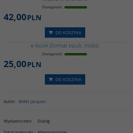
Dostępność
:
42,00
PLN
DO KOSZYKA
e-book (format epub, mobi):
Dostępność
:
25,00
PLN
DO KOSZYKA
Autor
:
Bidet Jacques
Wydawnictwo
:
Dialog
Tytuł oryginału
:
Altermarxisme