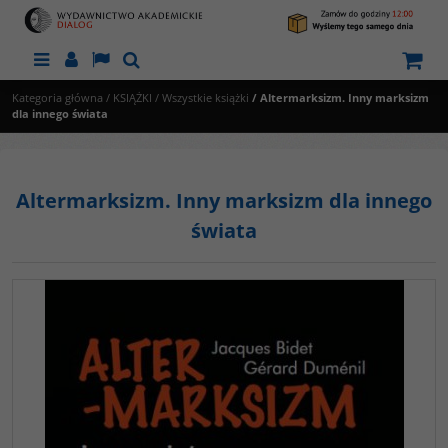
Menu
Panel
Lang
Szukaj
Kategoria główna
/
KSIĄŻKI
/
Wszystkie książki
/
Altermarksizm. Inny marksizm
dla innego świata
Altermarksizm. Inny marksizm dla innego
świata