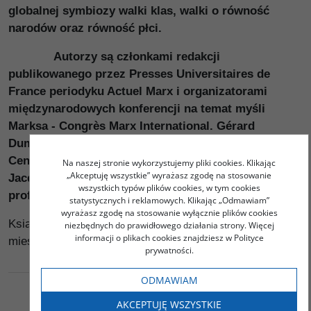
globalnej symbiozy walki klas, walki o równość
narodów oraz równość płci.
Autorzy są członkami redakcji
publikowanego przez Presses Universitaires de
France periodyku Actuel Marx i organizatorami
międzynarodowych konferencji na temat myśli
Marksa - Congrès Marx International. Gérard
Duménil jest ekonomistą, kierownikiem badań w
Centre National de la Recherche Scientifique.
Na naszej stronie wykorzystujemy pliki cookies. Klikając
„Akceptuję wszystkie” wyrażasz zgodę na stosowanie
Jacques Bidet jest filozofem, emerytowanym
wszystkich typów plików cookies, w tym cookies
profesorem na Uniwersytecie Paris-X.
statystycznych i reklamowych. Klikając „Odmawiam”
wyrażasz zgodę na stosowanie wyłącznie plików cookies
Książka ukazała się pod patronatem medialnym
niezbędnych do prawidłowego działania strony. Więcej
informacji o plikach cookies znajdziesz w Polityce
miesięcznika "Le Monde Diplomatique".
prywatności.
ODMAWIAM
AKCEPTUJĘ WSZYSTKIE