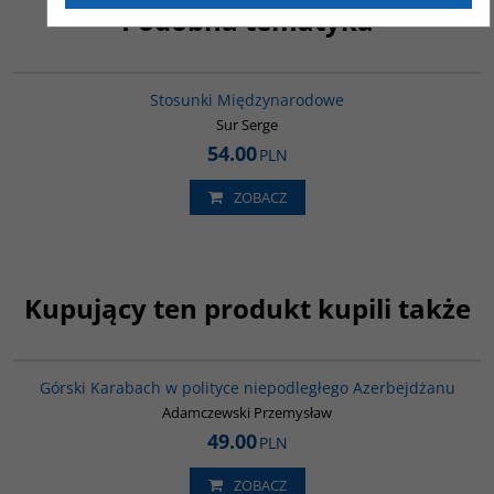
Podobna tematyka
G273
Stosunki Międzynarodowe
Sur Serge
54.00
PLN
ZOBACZ
Kupujący ten produkt kupili także
G067
Górski Karabach w polityce niepodległego Azerbejdżanu
Adamczewski Przemysław
49.00
PLN
ZOBACZ