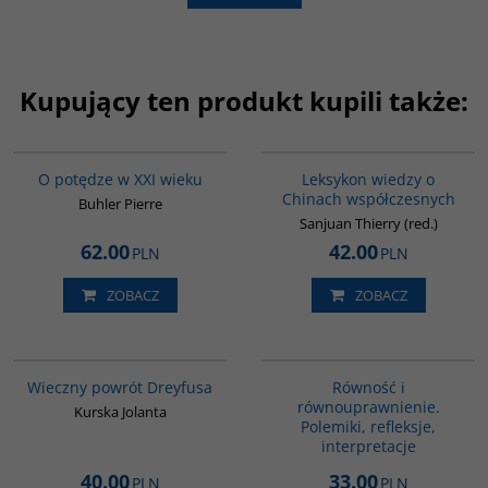
Kupujący ten produkt kupili także:
G208
G166
O potędze w XXI wieku
Leksykon wiedzy o
Chinach współczesnych
Buhler Pierre
Sanjuan Thierry (red.)
62.00
42.00
PLN
PLN
ZOBACZ
ZOBACZ
G1183
G1146
BESTSELLER
Wieczny powrót Dreyfusa
Równość i
równouprawnienie.
Kurska Jolanta
Polemiki, refleksje,
interpretacje
40.00
33.00
PLN
PLN