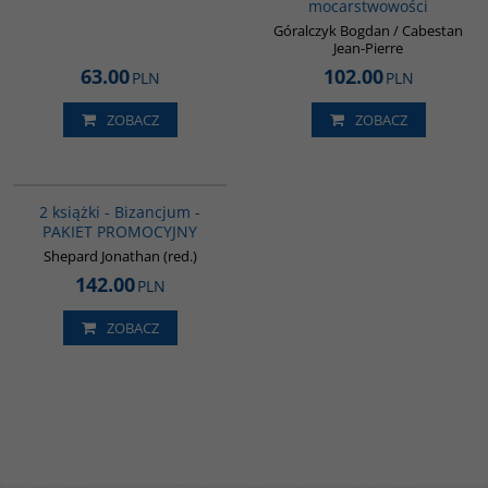
mocarstwowości
Góralczyk Bogdan / Cabestan
Jean-Pierre
63.00
102.00
PLN
PLN
ZOBACZ
ZOBACZ
GPA50
BESTSELLER
2 książki - Bizancjum -
PAKIET PROMOCYJNY
Shepard Jonathan (red.)
142.00
PLN
ZOBACZ