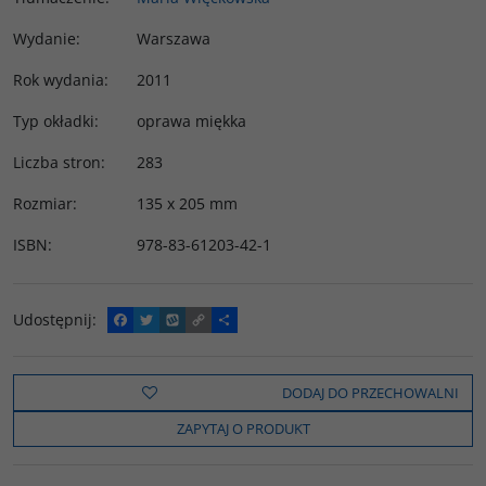
Wydanie
:
Warszawa
Rok wydania
:
2011
Typ okładki
:
oprawa miękka
Liczba stron
:
283
Rozmiar
:
135 x 205 mm
ISBN
:
978-83-61203-42-1
Udostępnij
:
F
T
W
C
P
a
w
y
o
o
c
i
k
p
d
e
t
o
y
z
b
t
p
L
i
DODAJ DO PRZECHOWALNI
o
e
i
e
o
r
n
l
ZAPYTAJ O PRODUKT
k
k
s
i
ę