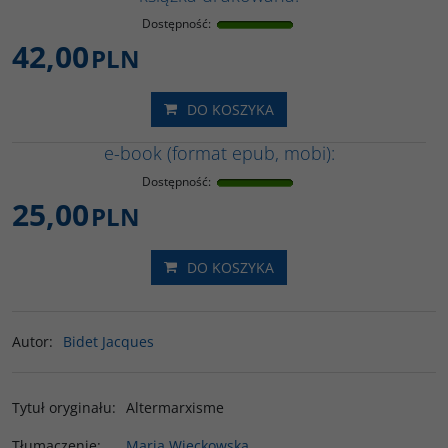
Dostępność
:
42,00
PLN
DO KOSZYKA
e-book (format epub, mobi):
Dostępność
:
25,00
PLN
DO KOSZYKA
Autor
:
Bidet Jacques
Tytuł oryginału
:
Altermarxisme
Tłumaczenie
:
Maria Więckowska