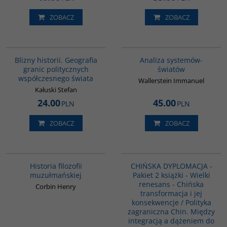
ZOBACZ
ZOBACZ
00285G
00049G
BESTSELLER
Blizny historii. Geografia
Analiza systemów-
granic politycznych
światów
współczesnego świata
Wallerstein Immanuel
Kałuski Stefan
24.00
45.00
PLN
PLN
ZOBACZ
ZOBACZ
G082
PAG1087
Historia filozofii
CHIŃSKA DYPLOMACJA -
muzułmańskiej
Pakiet 2 książki - Wielki
renesans - Chińska
Corbin Henry
transformacja i jej
konsekwencje / Polityka
zagraniczna Chin. Między
integracją a dążeniem do