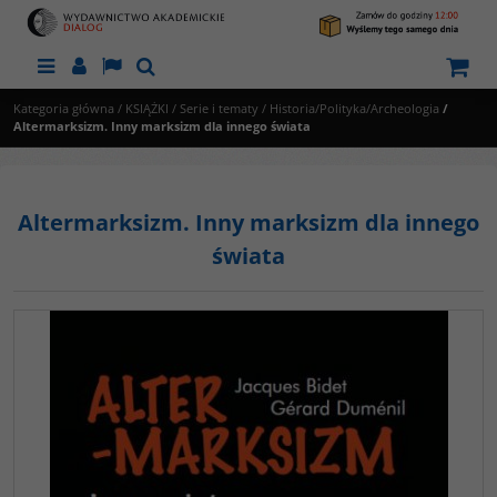
Menu
Panel
Lang
Szukaj
Kategoria główna
/
KSIĄŻKI
/
Serie i tematy
/
Historia/Polityka/Archeologia
/
Altermarksizm. Inny marksizm dla innego świata
Altermarksizm. Inny marksizm dla innego
świata