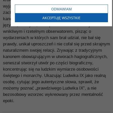
wyjątkowe. Oto po raz pierwszy w dziejach literatury
ODMAWIAM
zachodniej osoba świecka napisała dzieje
AKCEPTUJĘ WSZYSTKIE
kanonizowanego monarchy, czyniąc to w dodatku w
języku „ludowym”, a nie po łacinie. Joinville był
wnikliwym i rzetelnym obserwatorem, pisząc o
wydarzeniach w których sam brał udział, nie bał się
prawdy, unikał uproszczeń i nie cofał się przed skrajnym
naturalizmem swojej relacji. Zrywając z tradycyjnym
kanonem obowiązującym w utworach hagiograficznych,
seneszal stworzył utwór po części biograficzny,
koncentrując się na ludzkim wymiarze osobowości
świętego i monarchy. Ukazując Ludwika IX jako realną
osobę, cytując jego autentyczne słowa, sprawił, że
możemy poznać „prawdziwego Ludwika IX”, a nie
bezosobowy wzorzec wykreowany przez mentalność
epoki.