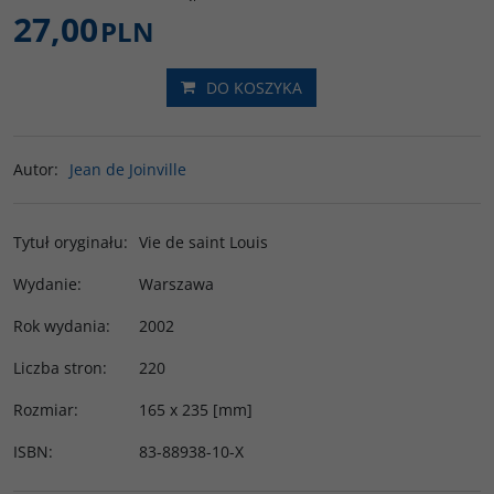
27,00
PLN
DO KOSZYKA
Autor
:
Jean de Joinville
Tytuł oryginału
:
Vie de saint Louis
Wydanie
:
Warszawa
Rok wydania
:
2002
Liczba stron
:
220
Rozmiar
:
165 x 235 [mm]
ISBN
:
83-88938-10-X