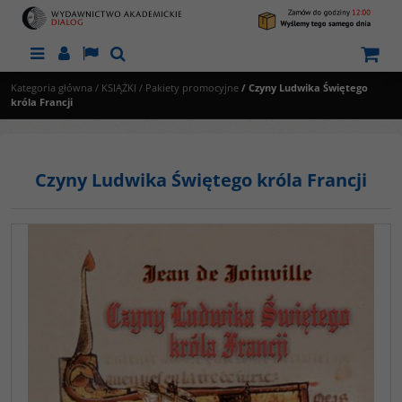
Menu
Panel
Lang
Szukaj
Kategoria główna
/
KSIĄŻKI
/
Pakiety promocyjne
/
Czyny Ludwika Świętego
króla Francji
Czyny Ludwika Świętego króla Francji