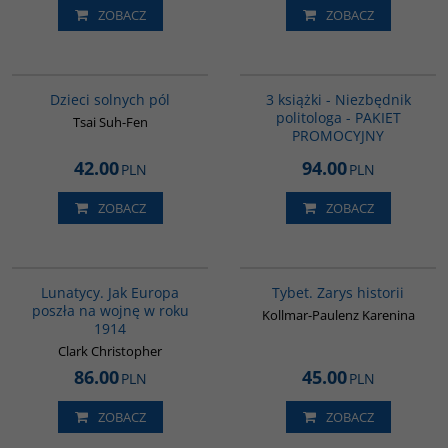
ZOBACZ
ZOBACZ
G1155
GPA10
BESTSELLER
Dzieci solnych pól
3 książki - Niezbędnik
politologa - PAKIET
Tsai Suh-Fen
PROMOCYJNY
42.00
94.00
PLN
PLN
ZOBACZ
ZOBACZ
G628
G307
BESTSELLER
Lunatycy. Jak Europa
Tybet. Zarys historii
poszła na wojnę w roku
Kollmar-Paulenz Karenina
1914
Clark Christopher
86.00
45.00
PLN
PLN
ZOBACZ
ZOBACZ