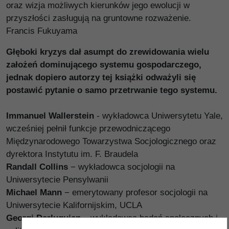
oraz wizja możliwych kierunków jego ewolucji w
przyszłości zasługują na gruntowne rozważenie.
Francis Fukuyama
Głęboki kryzys dał asumpt do zrewidowania wielu
założeń dominującego systemu gospodarczego,
jednak dopiero autorzy tej książki odważyli się
postawić pytanie o samo przetrwanie tego systemu.
Immanuel Wallerstein
- wykładowca Uniwersytetu Yale,
wcześniej pełnił funkcje przewodniczącego
Międzynarodowego Towarzystwa Socjologicznego oraz
dyrektora Instytutu im. F. Braudela
Randall Collins
− wykładowca socjologii na
Uniwersytecie Pensylwanii
Michael Mann
− emerytowany profesor socjologii na
Uniwersytecie Kalifornijskim, UCLA
Georgi Derluguian
– wykładowca badań społecznych i