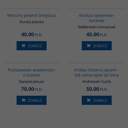
G1183
00049G
BESTSELLER
BESTSELLER
Wieczny powrót Dreyfusa
Analiza systemów-
światów
Kurska Jolanta
Wallerstein Immanuel
40.00
45.00
PLN
PLN
ZOBACZ
ZOBACZ
00035G
G158
Podstawowe wiadomości
Krótka historia Japonii -
o Islamie
Od samurajów do Sony
Danecki Janusz
Andressen Curtis
70.00
50.00
PLN
PLN
ZOBACZ
ZOBACZ