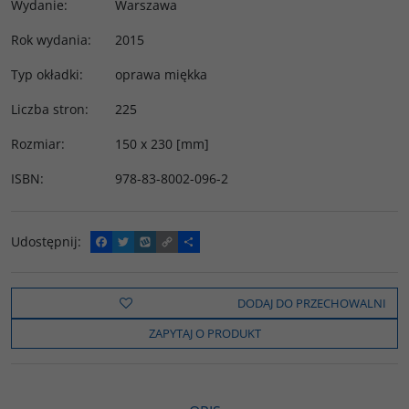
Wydanie
:
Warszawa
Rok wydania
:
2015
Typ okładki
:
oprawa miękka
Liczba stron
:
225
Rozmiar
:
150 x 230 [mm]
ISBN
:
978-83-8002-096-2
Udostępnij
:
F
T
W
C
P
a
w
y
o
o
c
i
k
p
d
e
t
o
y
z
b
t
p
L
i
DODAJ DO PRZECHOWALNI
o
e
i
e
o
r
n
l
ZAPYTAJ O PRODUKT
k
k
s
i
ę