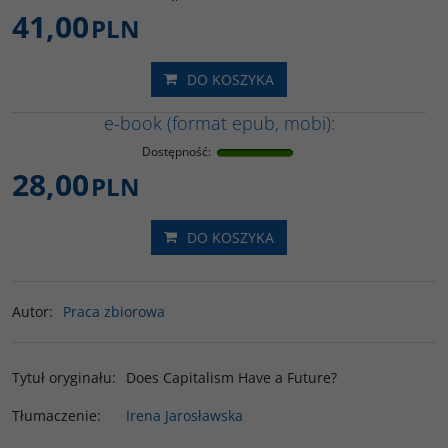
41,00
PLN
DO KOSZYKA
e-book (format epub, mobi):
Dostępność
:
28,00
PLN
DO KOSZYKA
Autor
:
Praca zbiorowa
Tytuł oryginału
:
Does Capitalism Have a Future?
Tłumaczenie
:
Irena Jarosławska