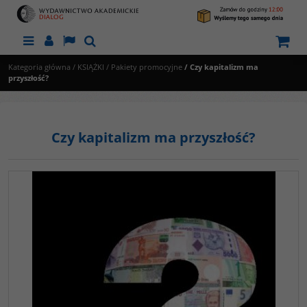
Menu
Panel
Lang
Szukaj
Kategoria główna
/
KSIĄŻKI
/
Pakiety promocyjne
/
Czy kapitalizm ma
przyszłość?
Czy kapitalizm ma przyszłość?