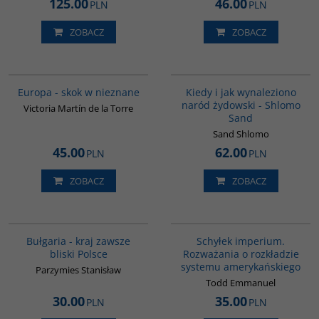
125.00
46.00
PLN
PLN
ZOBACZ
ZOBACZ
G1181
00001G
Europa - skok w nieznane
Kiedy i jak wynaleziono
naród żydowski - Shlomo
Victoria Martín de la Torre
Sand
Sand Shlomo
45.00
62.00
PLN
PLN
ZOBACZ
ZOBACZ
G1185
G265
BESTSELLER
Bułgaria - kraj zawsze
Schyłek imperium.
bliski Polsce
Rozważania o rozkładzie
systemu amerykańskiego
Parzymies Stanisław
Todd Emmanuel
30.00
35.00
PLN
PLN