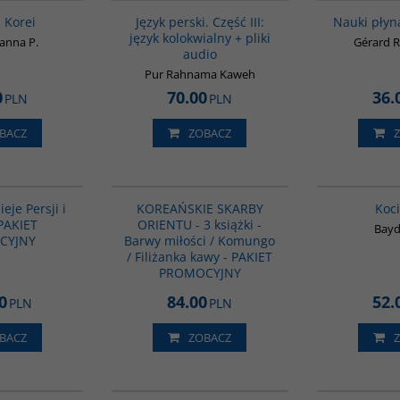
BESTSELLER
a Korei
Język perski. Część III:
Nauki płyn
język kolokwialny + pliki
oanna P.
Gérard R
audio
Pur Rahnama Kaweh
0
70.00
36.
PLN
PLN
BACZ
ZOBACZ
GPA05
PAG1029
ieje Persji i
KOREAŃSKIE SKARBY
Koci
 PAKIET
ORIENTU - 3 książki -
Bayd
CYJNY
Barwy miłości / Komungo
/ Filiżanka kawy - PAKIET
PROMOCYJNY
0
84.00
52.
PLN
PLN
BACZ
ZOBACZ
G300
00053G