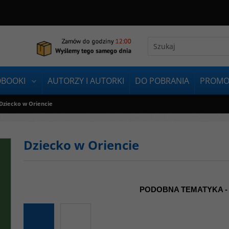
OBOOKI
AUTORZY I AUTORKI
DO POBRANIA
PROMO
Dziecko w Oriencie
Dziecko w Oriencie
PODOBNA TEMATYKA -