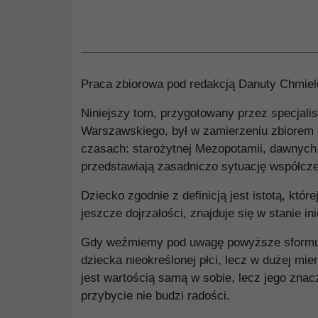
Praca zbiorowa pod redakcją Danuty Chmiel
Niniejszy tom, przygotowany przez specjalis
Warszawskiego, był w zamierzeniu zbiorem ar
czasach: starożytnej Mezopotamii, dawnych In
przedstawiają zasadniczo sytuację współczes
Dziecko zgodnie z definicją jest istotą, kt
jeszcze dojrzałości, znajduje się w stanie 
Gdy weźmiemy pod uwagę powyższe sformułow
dziecka nieokreślonej płci, lecz w dużej mi
jest wartością samą w sobie, lecz jego znacz
przybycie nie budzi radości.