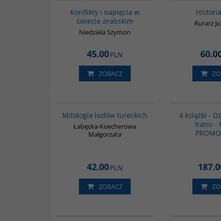
Konflikty i napięcia w
Histori
świecie arabskim
Rurarz J
Niedziela Szymon
45.00
60.0
PLN
ZOBACZ
ZO
G549
Mitologia ludów tureckich
4 książki - Dz
Iranu -
Łabęcka-Koecherowa
PROMO
Małgorzata
42.00
187.0
PLN
ZOBACZ
ZO
00134G