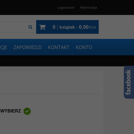
Logowanie
Rejestracja
0
0,00
|
książek -
PLN
CJE
ZAPOWIEDZI
KONTAKT
KONTO
 WYBIERZ