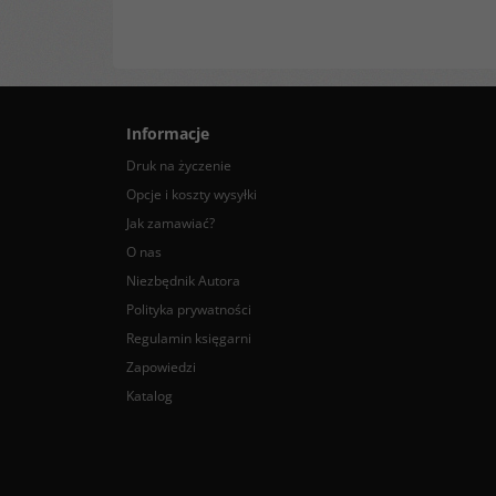
Informacje
Druk na życzenie
Opcje i koszty wysyłki
Jak zamawiać?
O nas
Niezbędnik Autora
Polityka prywatności
Regulamin księgarni
Zapowiedzi
Katalog