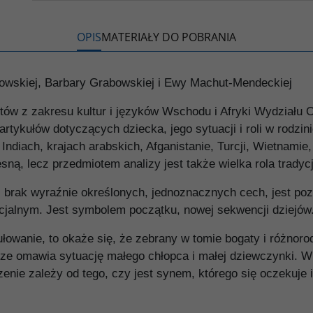
k
k
s
i
ę
OPIS
MATERIAŁY DO POBRANIA
owskiej, Barbary Grabowskiej i Ewy Machut-Mendeckiej
tów z zakresu kultur i języków Wschodu i Afryki Wydziału 
tykułów dotyczących dziecka, jego sytuacji i roli w rodzin
diach, krajach arabskich, Afganistanie, Turcji, Wietnamie, C
ną, lecz przedmiotem analizy jest także wielka rola tradycj
órej brak wyraźnie określonych, jednoznacznych cech, jest p
inicjalnym. Jest symbolem początku, nowej sekwencji dziejów
anie, to okaże się, że zebrany w tomie bogaty i różnorod
erze omawia sytuację małego chłopca i małej dziewczynki. W 
enie zależy od tego, czy jest synem, którego się oczekuje i