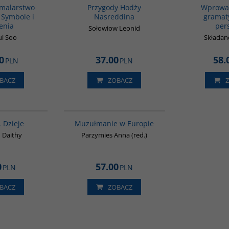
 malarstwo
Przygody Hodży
Wprowa
 Symbole i
Nasreddina
gramaty
enia
per
Sołowiow Leonid
ul Soo
Składan
0
37.00
58.
PLN
PLN
BACZ
ZOBACZ
G021
G521
. Dzieje
Muzułmanie w Europie
 Daithy
Parzymies Anna (red.)
0
57.00
PLN
PLN
BACZ
ZOBACZ