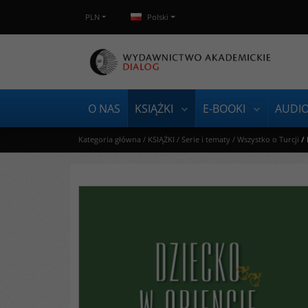
PLN
Polski
O NAS
KSIĄŻKI
E-BOOKI
AUDI
Kategoria główna
/
KSIĄŻKI
/
Serie i tematy
/
Wszystko o Turcji
/