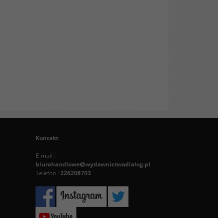
Kontakt
E-mail :
biurohandlowe@wydawnictwodialog.pl
Telefon :
226208703