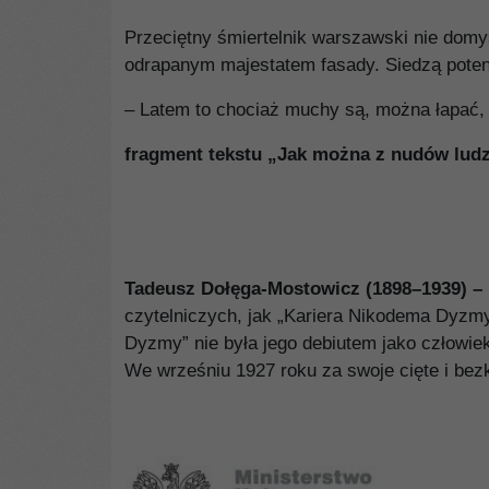
Przeciętny śmiertelnik warszawski nie domyś
odrapanym majestatem fasady. Siedzą potenta
– Latem to chociaż muchy są, można łapać, z
fragment tekstu „Jak można z nudów lud
Tadeusz Dołęga-Mostowicz (1898–1939) –
czytelniczych, jak „Kariera Nikodema Dyz
Dyzmy” nie była jego debiutem jako człowiek
We wrześniu 1927 roku za swoje cięte i bez