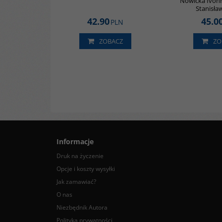
Nowicka Ivonn
Stanisł
42.90
45.0
PLN
ZOBACZ
ZO
Informacje
Druk na życzenie
Opcje i koszty wysyłki
Jak zamawiać?
O nas
Niezbędnik Autora
Polityka prywatności