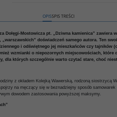
o
r
n
l
k
k
s
i
ę
OPIS
SPIS TREŚCI
za Dołęgi-Mostowicza pt. „Dziwna kamienica” zawiera w
, „warszawskich” doświadczeń samego autora. Ten swoi
codziennego i odświętnego jej mieszkańców czy tajników 
wnież wzmianki o niepozornych miejscowościach, które dz
dla których szczególnie warto czytać stare, choć niest
j godziny z okładem Kolejką Wawerską, rodzoną siostrzycą W
o spojrzy na męczący się w beznadziejny sposób samowarek 
ą żywym dowodem zastosowania powyższej maksymy.
ach”