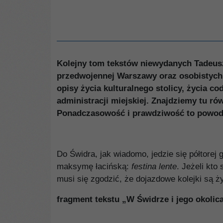
Kolejny tom tekstów niewydanych Tadeus
przedwojennej Warszawy oraz osobistych
opisy życia kulturalnego stolicy, życia 
administracji miejskiej. Znajdziemy tu ró
Ponadczasowość i prawdziwość to powody, 
Do Świdra, jak wiadomo, jedzie się półtore
maksymę łacińską:
festina lente
. Jeżeli kt
musi się zgodzić, że dojazdowe kolejki s
fragment tekstu „W Świdrze i jego okolic