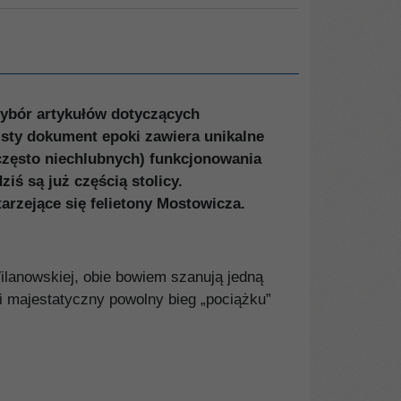
ybór artykułów dotyczących
sty dokument epoki zawiera unikalne
(często niechlubnych) funkcjonowania
iś są już częścią stolicy.
arzejące się felietony Mostowicza.
ilanowskiej, obie bowiem szanują jedną
i majestatyczny powolny bieg „pociążku”