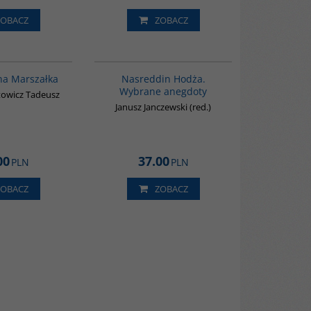
ZOBACZ
ZOBACZ
G1204
00061G
na Marszałka
Nasreddin Hodża.
Wybrane anegdoty
owicz Tadeusz
Janusz Janczewski (red.)
00
37.00
PLN
PLN
ZOBACZ
ZOBACZ