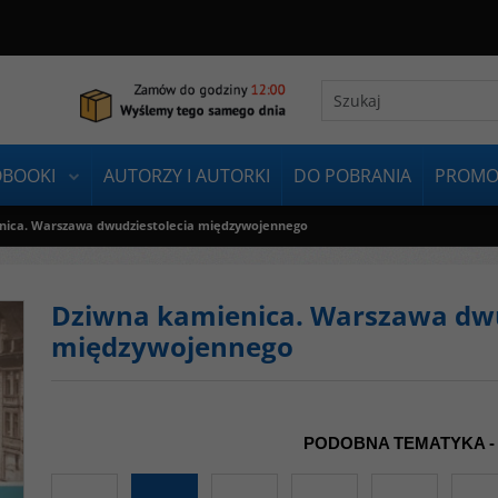
OBOOKI
AUTORZY I AUTORKI
DO POBRANIA
PROMO
nica. Warszawa dwudziestolecia międzywojennego
Dziwna kamienica. Warszawa dwu
międzywojennego
PODOBNA TEMATYKA -