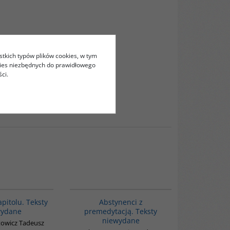
stkich typów plików cookies, w tym
kies niezbędnych do prawidłowego
ci.
G1028
G1024
pitolu. Teksty
Abstynenci z
wydane
premedytacją. Teksty
niewydane
owicz Tadeusz