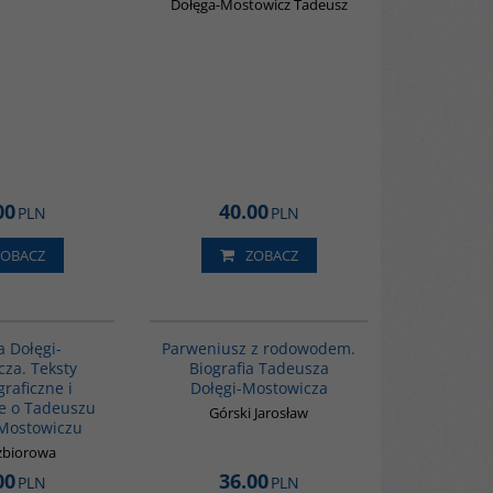
Dołęga-Mostowicz Tadeusz
00
40.00
PLN
PLN
ZOBACZ
ZOBACZ
G1193
G1189
a Dołęgi-
Parweniusz z rodowodem.
za. Teksty
Biografia Tadeusza
raficzne i
Dołęgi-Mostowicza
ne o Tadeuszu
Górski Jarosław
Mostowiczu
zbiorowa
00
36.00
PLN
PLN