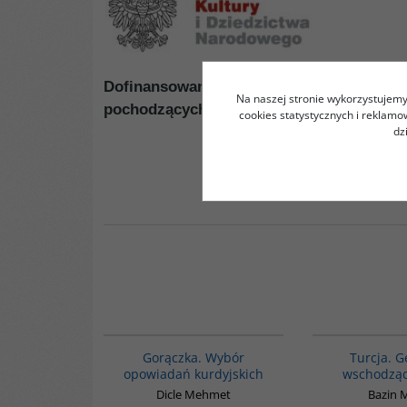
Dofinansowano ze śr
odków Ministra Kult
Na naszej stronie wykorzystujemy 
pochodzących z Funduszu Promocji Kult
cookies statystycznych i reklam
dz
G1058
Gorączka. Wybór
Turcja. G
opowiadań kurdyjskich
wschodząc
Dicle Mehmet
Bazin 