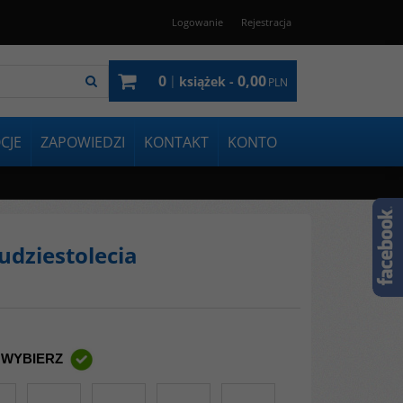
Logowanie
Rejestracja
0
0,00
|
książek -
PLN
CJE
ZAPOWIEDZI
KONTAKT
KONTO
dziestolecia
 WYBIERZ