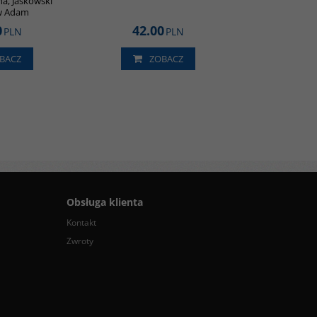
a, Jaśkowski
aw Adam
0
42.00
PLN
PLN
BACZ
ZOBACZ
Obsługa klienta
Kontakt
Zwroty