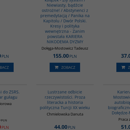
Niewiasty, bądźcie
ostrożne! / Abstynenci z
premedytacją / Panika na
Kapitolu / Dwór Polski.
Kresy i polityka
wewnętrzna - Zanim
powstała KARIERA
NIKODEMA DYZMY
Dołęga-Mostowicz Tadeusz
0
155.00
37.
PLN
PLN
BACZ
ZOBACZ
00128G
G820
PROMOCJA
i do ZSRS.
Lustrzane odbicie
Karier
iar gułagu
rzeczywistości. Proza
Mostowic
literacka a historia
autobiog
biorowa
polityczna Turcji XX wieku
biograficz
Dołędze-
Chmielowska Danuta
Praca 
0
PLN
0
44.00
51.
PLN
PLN