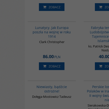
ZOBACZ
ZO
G628
BESTSELLER
Lunatycy. Jak Europa
Fabryka te
poszła na wojnę w roku
Ludobójstw
1914
Tajemnice
Islams
Clark Christopher
ks. Patrick De
Nast
86.00
40.0
PLN
ZOBACZ
ZO
00302G
Niewiasty, bądźcie
Perskie lo
ostrożne!
Polaków w Ir
II wojny świ
Dołęga-Mostowicz Tadeusz
ni
Sierakowska-D