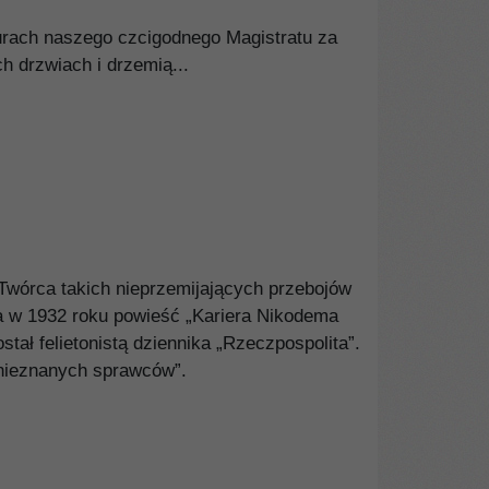
iurach naszego czcigodnego Magistratu za
h drzwiach i drzemią...
Twórca takich nieprzemijających przebojów
 w 1932 roku powieść „Kariera Nikodema
tał felietonistą dziennika „Rzeczpospolita”.
„nieznanych sprawców”.