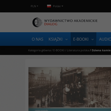
PLN
Polski
O NAS
KSIĄŻKI
E-BOOKI
AUDI
Kategoria główna
/
E-BOOKI
/
Literatura polska
/
Dziwna kamie