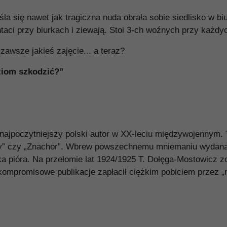
la się nawet jak tragiczna nuda obrała sobie siedlisko w b
ci przy biurkach i ziewają. Stoi 3-ch woźnych przy każdyc
awsze jakieś zajęcie... a teraz?
ziom szkodzić?”
najpoczytniejszy polski autor w XX-leciu międzywojennym. 
my” czy „Znachor”. Wbrew powszechnemu mniemaniu wydana
a pióra. Na przełomie lat 1924/1925 T. Dołęga-Mostowicz zos
kompromisowe publikacje zapłacił ciężkim pobiciem przez 