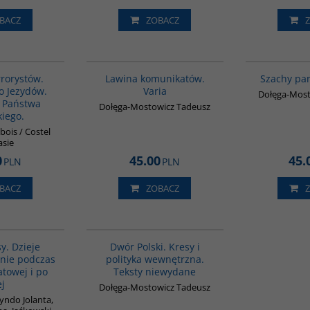
BACZ
ZOBACZ
G1002
G1190
rrorystów.
Lawina komunikatów.
Szachy pa
o Jezydów.
Varia
Dołęga-Most
 Państwa
Dołęga-Mostowicz Tadeusz
kiego.
sbois / Costel
asie
0
45.00
45.
PLN
PLN
BACZ
ZOBACZ
G1202
G1072
BESTSELLER
sy. Dzieje
Dwór Polski. Kresy i
anie podczas
polityka wewnętrzna.
atowej i po
Teksty niewydane
ej
Dołęga-Mostowicz Tadeusz
yndo Jolanta,