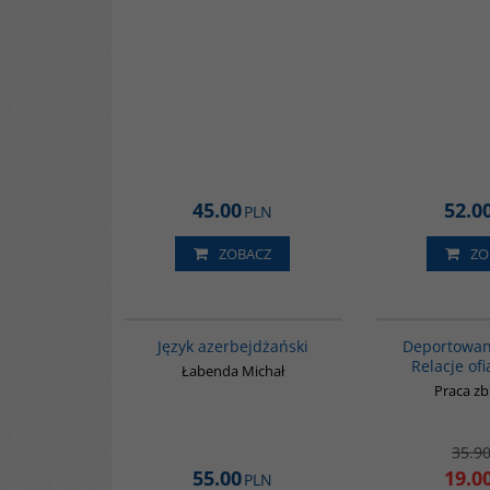
45.00
52.0
PLN
ZOBACZ
ZO
G1215
BESTSELLER
Język azerbejdżański
Deportowan
Relacje of
Łabenda Michał
Praca z
35.9
55.00
19.0
PLN