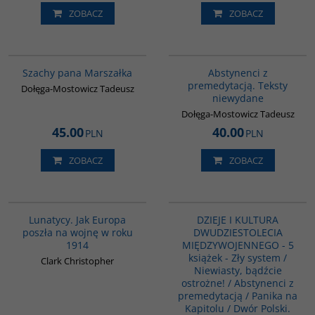
ZOBACZ
ZOBACZ
G1204
G1024
Szachy pana Marszałka
Abstynenci z
premedytacją. Teksty
Dołęga-Mostowicz Tadeusz
niewydane
Dołęga-Mostowicz Tadeusz
45.00
40.00
PLN
PLN
ZOBACZ
ZOBACZ
G628
PAG1113
BESTSELLER
Lunatycy. Jak Europa
DZIEJE I KULTURA
poszła na wojnę w roku
DWUDZIESTOLECIA
1914
MIĘDZYWOJENNEGO - 5
książek - Zły system /
Clark Christopher
Niewiasty, bądźcie
ostrożne! / Abstynenci z
premedytacją / Panika na
Kapitolu / Dwór Polski.