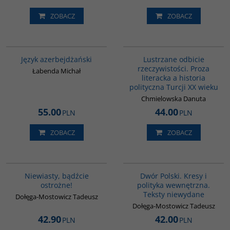
ZOBACZ
ZOBACZ
G1215
G820
BESTSELLER
Język azerbejdżański
Lustrzane odbicie
rzeczywistości. Proza
Łabenda Michał
literacka a historia
polityczna Turcji XX wieku
Chmielowska Danuta
55.00
44.00
PLN
PLN
ZOBACZ
ZOBACZ
00302G
G1072
Niewiasty, bądźcie
Dwór Polski. Kresy i
ostrożne!
polityka wewnętrzna.
Teksty niewydane
Dołęga-Mostowicz Tadeusz
Dołęga-Mostowicz Tadeusz
42.90
42.00
PLN
PLN