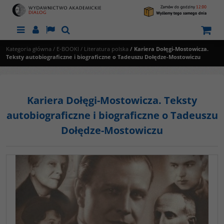
Menu
Panel
Lang
Szukaj
Kategoria główna
/
E-BOOKI
/
Literatura polska
/
Kariera Dołęgi-Mostowicza.
Teksty autobiograficzne i biograficzne o Tadeuszu Dołędze-Mostowiczu
Kariera Dołęgi-Mostowicza. Teksty
autobiograficzne i biograficzne o Tadeuszu
Dołędze-Mostowiczu