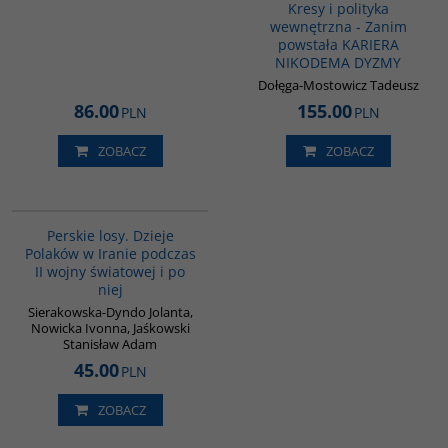
Kresy i polityka
wewnętrzna - Zanim
powstała KARIERA
NIKODEMA DYZMY
Dołęga-Mostowicz Tadeusz
86.00
155.00
PLN
PLN
ZOBACZ
ZOBACZ
G1202
BESTSELLER
Perskie losy. Dzieje
Polaków w Iranie podczas
II wojny światowej i po
niej
Sierakowska-Dyndo Jolanta,
Nowicka Ivonna, Jaśkowski
Stanisław Adam
45.00
PLN
ZOBACZ