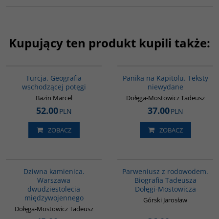
Kupujący ten produkt kupili także:
G305
G1028
Turcja. Geografia
Panika na Kapitolu. Teksty
wschodzącej potęgi
niewydane
Bazin Marcel
Dołęga-Mostowicz Tadeusz
52.00
37.00
PLN
PLN
ZOBACZ
ZOBACZ
G1188
G1189
Dziwna kamienica.
Parweniusz z rodowodem.
Warszawa
Biografia Tadeusza
dwudziestolecia
Dołęgi-Mostowicza
międzywojennego
Górski Jarosław
Dołęga-Mostowicz Tadeusz