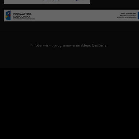
InfoSerwis
-
oprogramowanie sklepu BestSeller