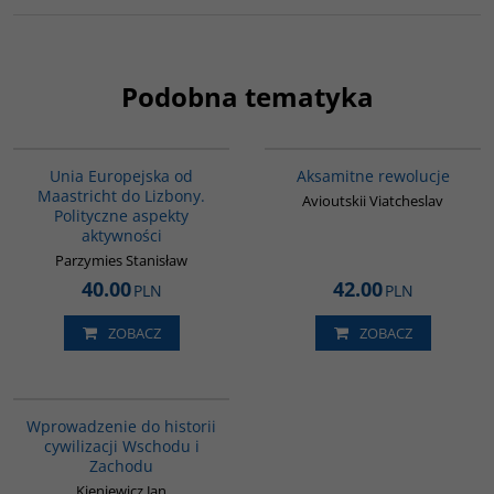
Podobna tematyka
00006G
G006
Unia Europejska od
Aksamitne rewolucje
Maastricht do Lizbony.
Avioutskii Viatcheslav
Polityczne aspekty
aktywności
Parzymies Stanisław
40.00
42.00
PLN
PLN
ZOBACZ
ZOBACZ
G329
Wprowadzenie do historii
cywilizacji Wschodu i
Zachodu
Kieniewicz Jan