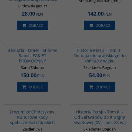
Shepard Jonathan (red.)
Gudowski Janusz
28.00
142.00
PLN
PLN
ZOBACZ
ZOBACZ
PAG1000
00044G
3 książki - Izrael - Shlomo
Historia Persji - Tom II -
Sand - PAKIET
Od najazdu arabskiego do
PROMOCYJNY
końca XV wieku
Sand Shlomo
Składanek Bogdan
150.00
54.00
PLN
PLN
ZOBACZ
ZOBACZ
G351
00045G
BESTSELLER
Zrozumieć Chińczyków.
Historia Persji - Tom III -
Kulturowe kody
Od Safawidów do II wojny
społeczności chińskich
światowej (XVI - poł. XX w.)
Zajdler Ewa
Składanek Bogdan