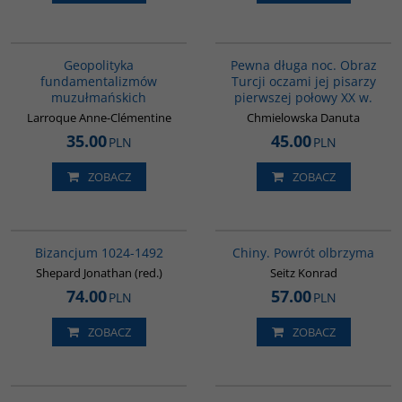
00172G
G1208
BESTSELLER
Geopolityka
Pewna długa noc. Obraz
fundamentalizmów
Turcji oczami jej pisarzy
muzułmańskich
pierwszej połowy XX w.
Larroque Anne-Clémentine
Chmielowska Danuta
35.00
45.00
PLN
PLN
ZOBACZ
ZOBACZ
00102G
G027
Bizancjum 1024-1492
Chiny. Powrót olbrzyma
Shepard Jonathan (red.)
Seitz Konrad
74.00
57.00
PLN
PLN
ZOBACZ
ZOBACZ
G043
G458