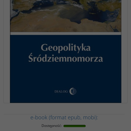
e-book (format epub, mobi):
Dostępność
: