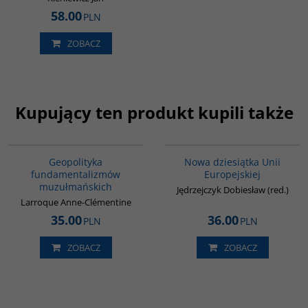
58.00
PLN
ZOBACZ
Kupujący ten produkt kupili także
00172G
G199
Geopolityka
Nowa dziesiątka Unii
fundamentalizmów
Europejskiej
muzułmańskich
Jędrzejczyk Dobiesław (red.)
Larroque Anne-Clémentine
35.00
36.00
PLN
PLN
ZOBACZ
ZOBACZ