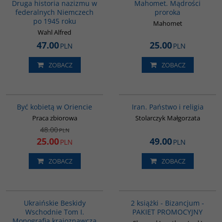
Druga historia nazizmu w
Mahomet. Mądrości
federalnych Niemczech
proroka
po 1945 roku
Mahomet
Wahl Alfred
47.00
25.00
PLN
PLN
ZOBACZ
ZOBACZ
G020
00069G
PROMOCJA
Być kobietą w Oriencie
Iran. Państwo i religia
Praca zbiorowa
Stolarczyk Małgorzata
48.00
PLN
25.00
49.00
PLN
PLN
ZOBACZ
ZOBACZ
G312
GPA50
BESTSELLER
Ukraińskie Beskidy
2 książki - Bizancjum -
Wschodnie Tom I.
PAKIET PROMOCYJNY
Monografia krajoznawcza