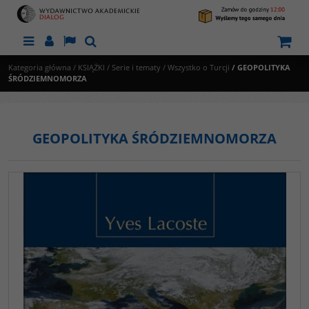
Menu
Panel
Lang
Szukaj
Kategoria główna
/
KSIĄŻKI
/
Serie i tematy
/
Wszystko o Turcji
/
GEOPOLITYKA
ŚRÓDZIEMNOMORZA
GEOPOLITYKA ŚRÓDZIEMNOMORZA