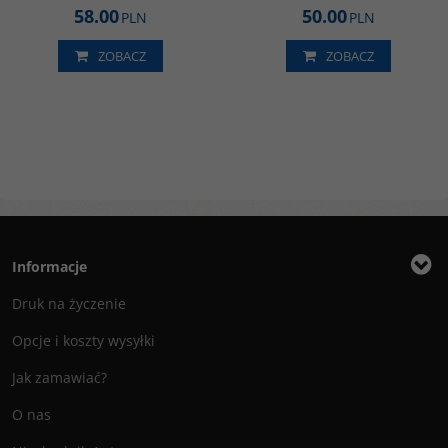
58.00
50.00
PLN
PLN
ZOBACZ
ZOBACZ
Informacje
Druk na życzenie
Opcje i koszty wysyłki
Jak zamawiać?
O nas