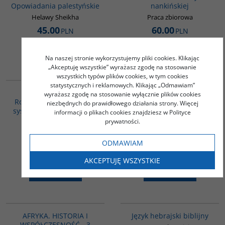
Opowiadania palestyńskie
nankińskiej
Helawy Sheikha
Praca zbiorowa
45.00
60.00
PLN
PLN
ZOBACZ
ZOBACZ
Na naszej stronie wykorzystujemy pliki cookies. Klikając
„Akceptuję wszystkie” wyrażasz zgodę na stosowanie
G265
PAG1117
wszystkich typów plików cookies, w tym cookies
statystycznych i reklamowych. Klikając „Odmawiam”
BESTSELLER
Schyłek imperium.
HISTORIA AZJI
wyrażasz zgodę na stosowanie wyłącznie plików cookies
Rozważania o rozkładzie
POŁUDNIOWEJ - 2 książki -
niezbędnych do prawidłowego działania strony. Więcej
systemu amerykańskiego
Tybet. Zarys historii /
informacji o plikach cookies znajdziesz w Polityce
Indie. Zarys historii -
prywatności.
Todd Emmanuel
PAKIET PROMOCYJNY
Praca zbiorowa
ODMAWIAM
35.00
56.00
PLN
PLN
AKCEPTUJĘ WSZYSTKIE
ZOBACZ
ZOBACZ
PAG1007
G120
AFRYKA. HISTORIA I
Język hebrajski biblijny
WSPÓŁCZESNOŚĆ - 3