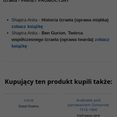
Izraela - PAKIET PROMOCYJNY
Shapira Anita -
Historia Izraela (oprawa miękka)
zobacz książkę
Shapira Anita -
Ben Gurion. Twórca
współczesnego Izraela (oprawa twarda)
zobacz
książkę
Kupujący ten produkt kupili także:
G1174
G011
Liście
Arabowie pod
panowaniem Osmanów
Dazai Osamu
1516-1800
Hathaway Jane