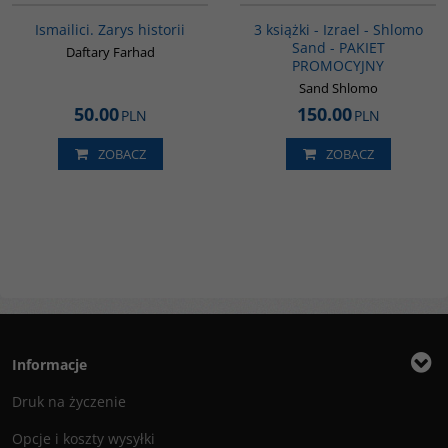
Ismailici. Zarys historii
3 książki - Izrael - Shlomo
Sand - PAKIET
Daftary Farhad
PROMOCYJNY
Sand Shlomo
50.00
150.00
PLN
PLN
ZOBACZ
ZOBACZ
Informacje
Druk na życzenie
Opcje i koszty wysyłki