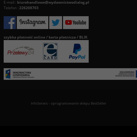
E-mail :
biurohandlowe@wydawnictwodialog.pl
Telefon :
226208703
szybka płatność online / karta płatnicza / BLIK
InfoSerwis
-
oprogramowanie sklepu BestSeller