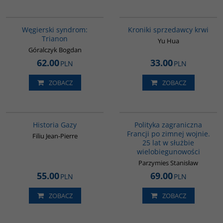
G1053
G776
BESTSELLER
Węgierski syndrom:
Kroniki sprzedawcy krwi
Trianon
Yu Hua
Góralczyk Bogdan
62.00
33.00
PLN
PLN
ZOBACZ
ZOBACZ
00254G
G647
Historia Gazy
Polityka zagraniczna
Francji po zimnej wojnie.
Filiu Jean-Pierre
25 lat w służbie
wielobiegunowości
Parzymies Stanisław
55.00
69.00
PLN
PLN
ZOBACZ
ZOBACZ
G115
PAG1000