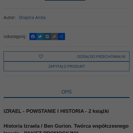
Autor
:
Shapira Anita
Udostępnij
:
F
T
W
C
P
a
w
y
o
o
c
i
k
p
d
e
t
o
y
z
b
t
p
L
i
DODAJ DO PRZECHOWALNI
o
e
i
e
o
r
n
l
ZAPYTAJ O PRODUKT
k
k
s
i
ę
OPIS
IZRAEL - POWSTANIE I HISTORIA - 2 książki
Historia Izraela / Ben Gurion. Twórca współczesnego