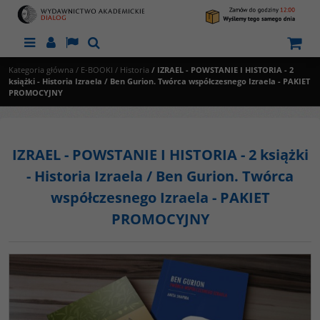
Menu
Panel
Lang
Szukaj
Kategoria główna
/
E-BOOKI
/
Historia
/
IZRAEL - POWSTANIE I HISTORIA - 2
książki - Historia Izraela / Ben Gurion. Twórca współczesnego Izraela - PAKIET
PROMOCYJNY
IZRAEL - POWSTANIE I HISTORIA - 2 książki
- Historia Izraela / Ben Gurion. Twórca
współczesnego Izraela - PAKIET
PROMOCYJNY