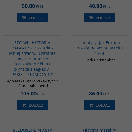
50.00
40.00
PLN
PLN
ZOBACZ
ZOBACZ
PAG1045
G628
BESTSELLER
SZOAH - HISTORIA
Lunatycy. Jak Europa
ZAGŁADY - 2 książki -
poszła na wojnę w roku
Mniej strachu. Ostatnie
1914
chwile z Januszem
Clark Christopher
Korczakiem / Nauki
płynące z zagłady -
PAKIET PROMOCYJNY
Agnieszka Witkowska-Krych /
Gérard Rabinovitch
105.00
86.00
PLN
PLN
ZOBACZ
ZOBACZ
G1221
G1147
NOWOŚĆ
BESTSELLER
BEZDUSZNE MIASTA
Historia masakry