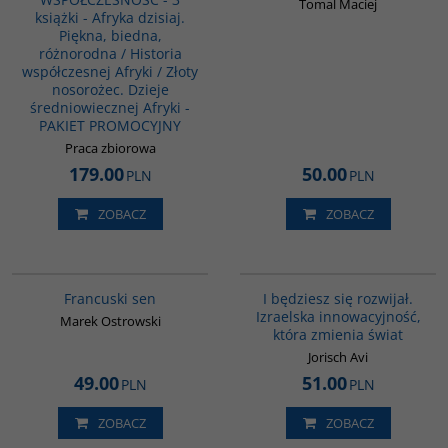
Tomal Maciej
książki - Afryka dzisiaj.
Piękna, biedna,
różnorodna / Historia
współczesnej Afryki / Złoty
nosorożec. Dzieje
średniowiecznej Afryki -
PAKIET PROMOCYJNY
Praca zbiorowa
179.00
50.00
PLN
PLN
ZOBACZ
ZOBACZ
G1003
G1060
Francuski sen
I będziesz się rozwijał.
Izraelska innowacyjność,
Marek Ostrowski
która zmienia świat
Jorisch Avi
49.00
51.00
PLN
PLN
ZOBACZ
ZOBACZ