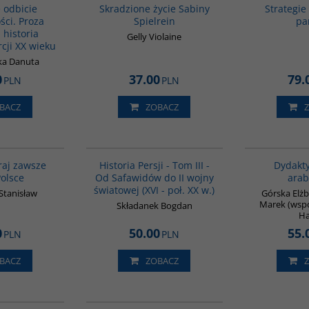
 odbicie
Skradzione życie Sabiny
Strategie
ści. Proza
Spielrein
pa
a historia
Gelly Violaine
rcji XX wieku
ka Danuta
0
37.00
79.
PLN
PLN
BACZ
ZOBACZ
G1185
00045G
BESTSELLER
kraj zawsze
Historia Persji - Tom III -
Dydakty
Polsce
Od Safawidów do II wojny
arab
światowej (XVI - poł. XX w.)
Stanisław
Górska Elżb
Marek (wsp
Składanek Bogdan
Ha
0
50.00
55.
PLN
PLN
BACZ
ZOBACZ
G120
00044G