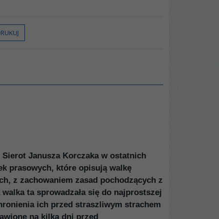
RUKUJ
Sierot Janusza Korczaka w ostatnich
ek prasowych, które opisują walkę
kach, z zachowaniem zasad pochodzących z
walka ta sprowadzała się do najprostszej
hronienia ich przed straszliwym strachem
awione na kilka dni przed