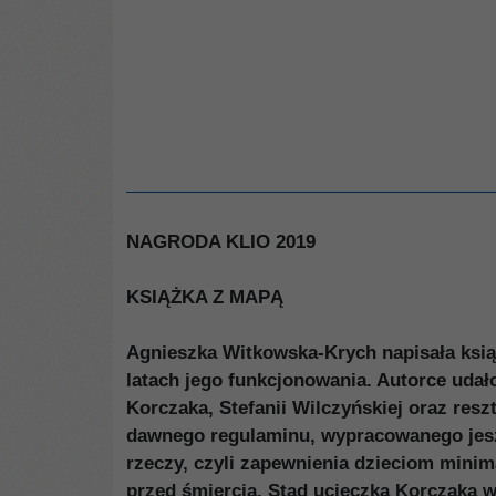
NAGRODA KLIO 2019
KSIĄŻKA Z MAPĄ
Agnieszka Witkowska-Krych napisała ksi
latach jego funkcjonowania. Autorce udał
Korczaka, Stefanii Wilczyńskiej oraz re
dawnego regulaminu, wypracowanego jeszcz
rzeczy, czyli zapewnienia dzieciom mini
przed śmiercią. Stąd ucieczka Korczaka w