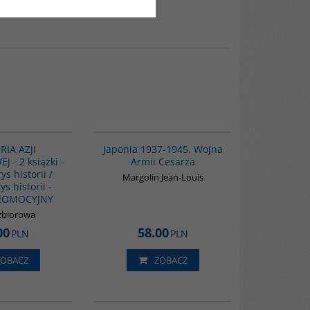
PAG1117
00108G
RIA AZJI
Japonia 1937-1945. Wojna
 - 2 książki -
Armii Cesarza
ys historii /
Margolin Jean-Louis
ys historii -
PROMOCYJNY
zbiorowa
00
58.00
PLN
PLN
ZOBACZ
ZOBACZ
G1200
00302G
BESTSELLER