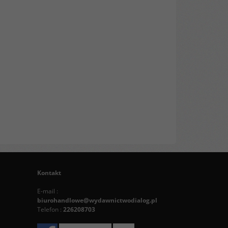
Kontakt
E-mail :
biurohandlowe@wydawnictwodialog.pl
Telefon :
226208703