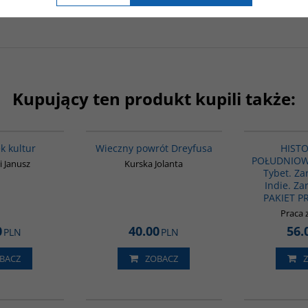
Kupujący ten produkt kupili także:
G1031
G1183
BESTSELLER
k kultur
Wieczny powrót Dreyfusa
HISTO
POŁUDNIOWEJ
 Janusz
Kurska Jolanta
Tybet. Zar
Indie. Zar
PAKIET 
Praca 
0
40.00
56.
PLN
PLN
BACZ
ZOBACZ
G820
G1070