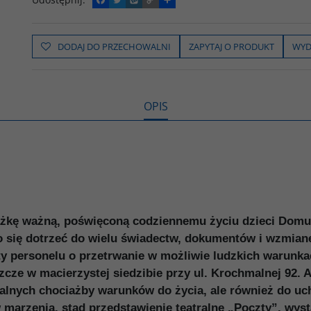
a
w
y
o
o
c
i
k
p
d
e
t
o
y
z
b
t
p
L
i
DODAJ DO PRZECHOWALNI
ZAPYTAJ O PRODUKT
WYD
o
e
i
e
o
r
n
l
k
k
s
i
ę
OPIS
ążkę ważną, poświęconą codziennemu życiu dzieci Domu 
o się dotrzeć do wielu świadectw, dokumentów i wzmian
szty personelu o przetrwanie w możliwie ludzkich warun
e w macierzystej siedzibie przy ul. Krochmalnej 92. A 
malnych chociażby warunków do życia, ale również do uc
 marzenia, stąd przedstawienie teatralne „Poczty”, wyst