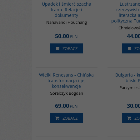
Upadek i śmierć szacha
Lustrzane
Iranu. Relacje i
rzeczywisto
dokumenty
literacka 
polityczna Tu
Nahavandi Houchang
Chmielows
50.00
44.0
PLN
ZOBACZ
ZO
00307G
BESTSELLER
Wielki Renesans - Chińska
Bułgaria - 
transformacja i jej
bliski 
konsekwencje
Parzymies 
Góralczyk Bogdan
69.00
30.0
PLN
ZOBACZ
ZO
G1055