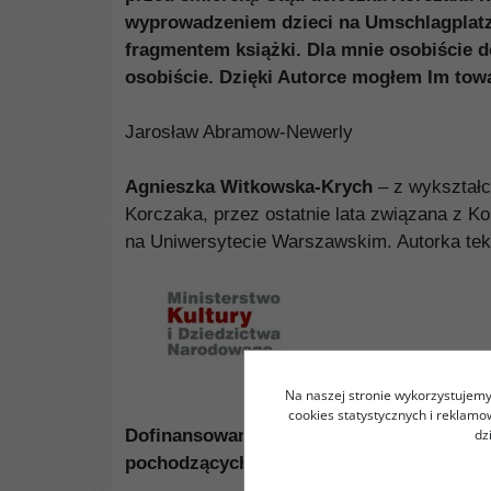
wyprowadzeniem dzieci na Umschlagplatz w
fragmentem książki. Dla mnie osobiście 
osobiście. Dzięki Autorce mogłem Im towa
Jarosław Abramow-Newerly
Agnieszka Witkowska-Krych
– z wykształce
Korczaka, przez ostatnie lata związana z 
na Uniwersytecie Warszawskim. Autorka tek
Na naszej stronie wykorzystujemy 
cookies statystycznych i reklam
dz
Dofinansowano ze środków Ministra Kult
pochodzących z Funduszu Promocji Kultu