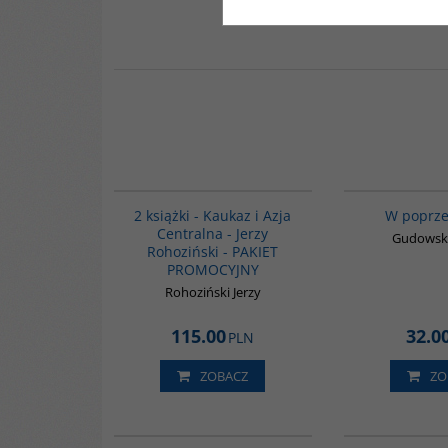
PAG1016
2 książki - Kaukaz i Azja
W poprze
Centralna - Jerzy
Gudowski
Rohoziński - PAKIET
PROMOCYJNY
Rohoziński Jerzy
115.00
32.0
PLN
ZOBACZ
ZO
G314