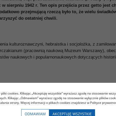
 sierpniu 1942 r. Ten opis przejścia przez getto jest c
dodatkowo przejmującą rzeczą było to, że wielu świadk
rzyszyć do ostatniej chwili.
nia kulturoznawczyni, hebraistka i socjolożka, z zamiłowan
Korczakianum (pracownią naukową Muzeum Warszawy), obecnie
stów naukowych i popularnonaukowych dotyczących historii 
pliki cookies. Klikając „Akceptuję wszystkie” wyrażasz zgodę na stosowanie wszy
owych. Klikając „Odmawiam” wyrażasz zgodę na stosowanie wyłącznie plików coo
iałania strony. Więcej informacji o plikach cookies znajdziesz w Polityce prywatnoś
ury i Dziedzictwa Narodowego
ry.
ODMAWIAM
AKCEPTUJĘ WSZYSTKIE