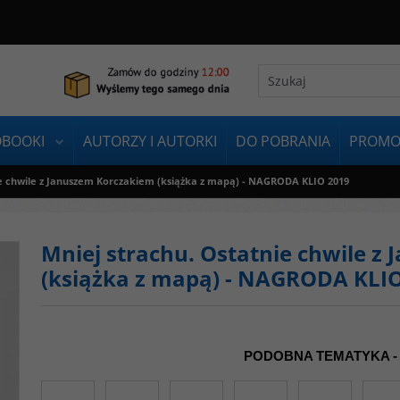
OBOOKI
AUTORZY I AUTORKI
DO POBRANIA
PROMO
ie chwile z Januszem Korczakiem (książka z mapą) - NAGRODA KLIO 2019
Mniej strachu. Ostatnie chwile z
(książka z mapą) - NAGRODA KLI
PODOBNA TEMATYKA -