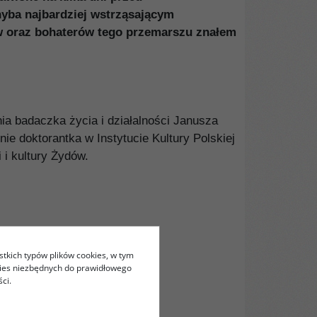
hyba najbardziej wstrząsającym
ów oraz bohaterów tego przemarszu znałem
ia badaczka życia i działalności Janusza
 doktorantka w Instytucie Kultury Polskiej
i kultury Żydów.
stkich typów plików cookies, w tym
kies niezbędnych do prawidłowego
ci.