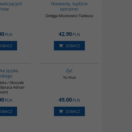
 walczących
Niewiasty, bądźcie
ństw
ostrożne!
Dołęga-Mostowicz Tadeusz
00
42.90
PLN
PLN
ZOBACZ
ZOBACZ
G045
G827
ka języka
Żyć
skiego
Yu Hua
ieta / Skoczek
ółpraca Adnan
san)
00
49.00
PLN
PLN
ZOBACZ
ZOBACZ