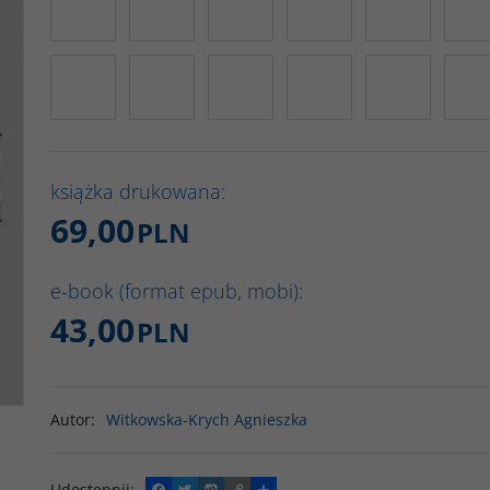
książka drukowana:
69,00
PLN
e-book (format epub, mobi):
43,00
PLN
Autor
:
Witkowska-Krych Agnieszka
Udostępnij
:
F
T
W
C
P