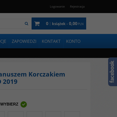
Logowanie
Rejestracja
0
0,00
|
książek -
PLN
CJE
ZAPOWIEDZI
KONTAKT
KONTO
 Januszem Korczakiem
O 2019
 WYBIERZ