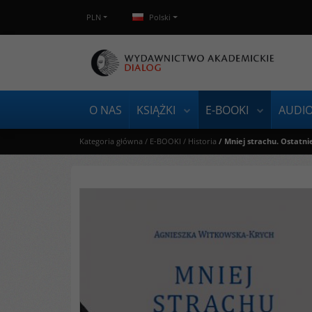
PLN
Polski
O NAS
KSIĄŻKI
E-BOOKI
AUDI
Kategoria główna
/
E-BOOKI
/
Historia
/
Mniej strachu. Ostatn