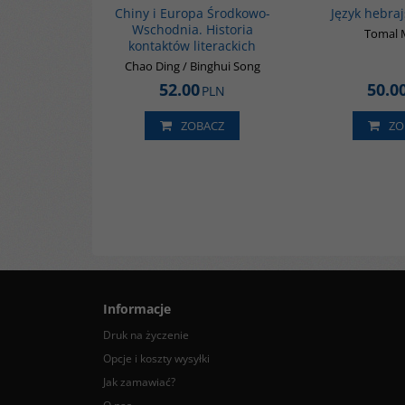
Chiny i Europa Środkowo-
Język hebraj
Wschodnia. Historia
Tomal 
kontaktów literackich
Chao Ding / Binghui Song
52.00
50.0
PLN
ZOBACZ
ZO
Informacje
Druk na życzenie
Opcje i koszty wysyłki
Jak zamawiać?