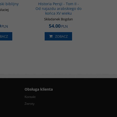
ski biblijny
Historia Persji - Tom II -
Od najazdu arabskiego do
Maciej
końca XV wieku
Składanek Bogdan
0
54.00
PLN
PLN
BACZ
ZOBACZ
Obsługa klienta
Kontakt
Zwroty