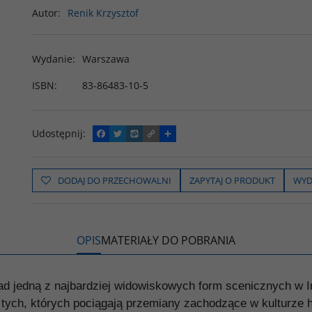
Autor
:
Renik Krzysztof
Wydanie
:
Warszawa
ISBN
:
83-86483-10-5
Udostępnij
:
F
T
W
C
P
a
w
y
o
o
c
i
k
p
d
e
t
o
y
z
b
t
p
L
i
DODAJ DO PRZECHOWALNI
ZAPYTAJ O PRODUKT
WYD
o
e
i
e
o
r
n
l
k
k
s
i
ę
OPIS
MATERIAŁY DO POBRANIA
d jedną z najbardziej widowiskowych form scenicznych w I
tych, których pociągają przemiany zachodzące w kulturze h