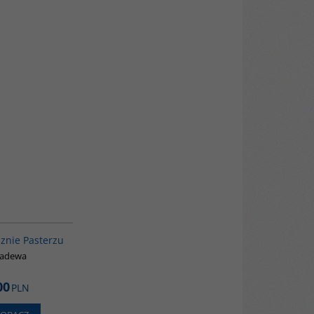
G222
sznie Pasterzu
jadewa
00
PLN