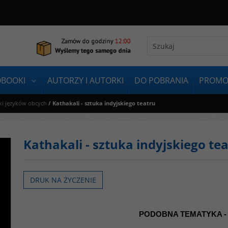
OBOOKI
AUTORZY I AUTORKI
DO POBRANIA
PROMO
ki języków obcych
/
Kathakali - sztuka indyjskiego teatru
Kathakali - sztuka indyjskiego te
DRUK NA ŻYCZENIE
PODOBNA TEMATYKA -