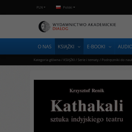
PLN
Polski
O NAS
KSIĄŻKI
E-BOOKI
AUDI
Kategoria główna
/
KSIĄŻKI
/
Serie i tematy
/
Podręczniki do nau