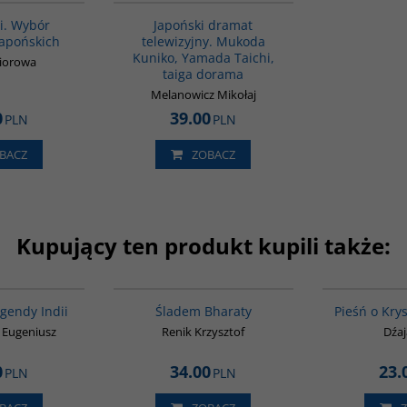
si. Wybór
Japoński dramat
apońskich
telewizyjny. Mukoda
Kuniko, Yamada Taichi,
biorowa
taiga dorama
Melanowicz Mikołaj
0
39.00
PLN
PLN
BACZ
ZOBACZ
Kupujący ten produkt kupili także:
00199G
00261G
egendy Indii
Śladem Bharaty
Pieśń o Kry
z Eugeniusz
Renik Krzysztof
Dźa
0
34.00
23.
PLN
PLN