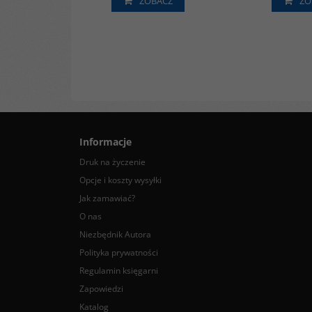
ZOBACZ
ZO
Informacje
Druk na życzenie
Opcje i koszty wysyłki
Jak zamawiać?
O nas
Niezbędnik Autora
Polityka prywatności
Regulamin księgarni
Zapowiedzi
Katalog