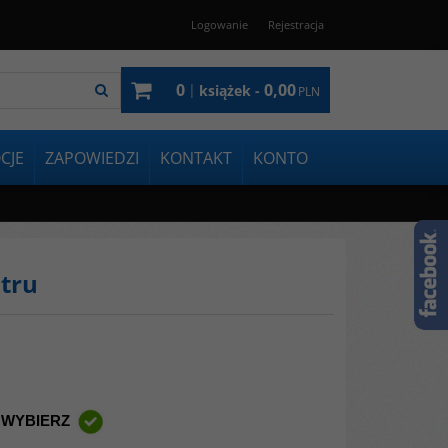
Logowanie
Rejestracja
0
0,00
|
książek -
PLN
CJE
ZAPOWIEDZI
KONTAKT
KONTO
atru
 WYBIERZ