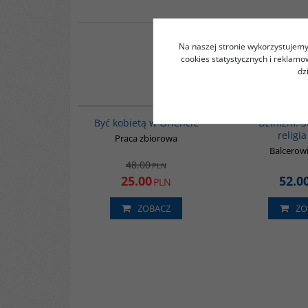
Na naszej stronie wykorzystujemy 
cookies statystycznych i reklam
dz
G020
PROMOCJA
Być kobietą w Oriencie
Dżinizm. S
religia
Praca zbiorowa
Balcerowi
48.00
PLN
25.00
52.0
PLN
ZOBACZ
ZO
G108