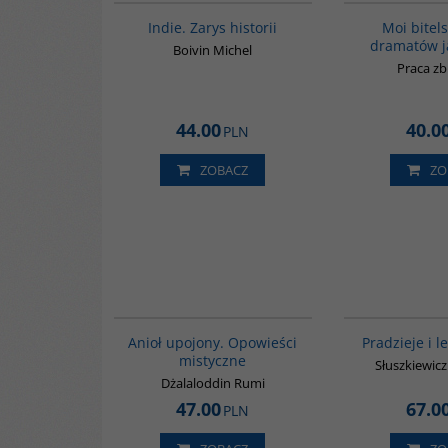
Indie. Zarys historii
Moi bitel
dramatów j
Boivin Michel
Praca z
44.00
40.0
PLN
ZOBACZ
ZO
00137G
BESTSELLER
Anioł upojony. Opowieści
Pradzieje i l
mistyczne
Słuszkiewic
Dżalaloddin Rumi
47.00
67.0
PLN