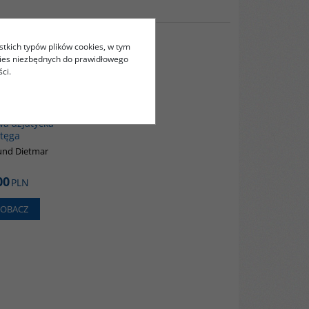
stkich typów plików cookies, w tym
kies niezbędnych do prawidłowego
ci.
G107
wa azjatycka
tęga
nd Dietmar
00
PLN
ZOBACZ