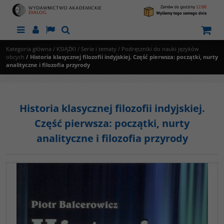
Menu
Panel
Lang
Szukaj
Kategoria główna
/
KSIĄŻKI
/
Serie i tematy
/
Podręczniki do nauki języków
obcych
/
Historia klasycznej filozofii indyjskiej. Część pierwsza: początki, nurty
analityczne i filozofia przyrody
Historia klasycznej filozofii indyjskiej.
Część pierwsza: początki, nurty
analityczne i filozofia przyrody