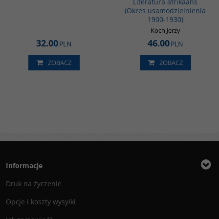
Literatura afrikaans
(Okres usamodzielnienia
1900-1930)
Koch Jerzy
32.00
46.00
PLN
PLN
ZOBACZ
ZOBACZ
Informacje
Druk na życzenie
Opcje i koszty wysyłki