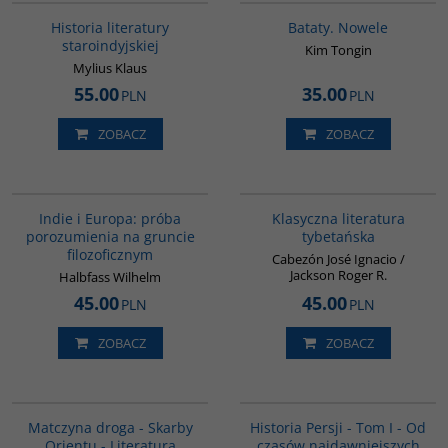
BESTSELLER
Historia literatury
Bataty. Nowele
staroindyjskiej
Kim Tongin
Mylius Klaus
55.00
35.00
PLN
PLN
ZOBACZ
ZOBACZ
G106
G145
Indie i Europa: próba
Klasyczna literatura
porozumienia na gruncie
tybetańska
filozoficznym
Cabezón José Ignacio /
Jackson Roger R.
Halbfass Wilhelm
45.00
45.00
PLN
PLN
ZOBACZ
ZOBACZ
G1059
00041G
BESTSELLER
Matczyna droga - Skarby
Historia Persji - Tom I - Od
Orientu - Literatura
czasów najdawniejszych