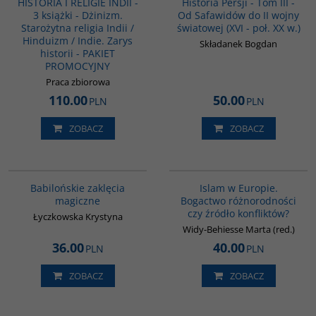
HISTORIA I RELIGIE INDII -
Historia Persji - Tom III -
3 książki - Dżinizm.
Od Safawidów do II wojny
Starożytna religia Indii /
światowej (XVI - poł. XX w.)
Hinduizm / Indie. Zarys
Składanek Bogdan
historii - PAKIET
PROMOCYJNY
Praca zbiorowa
110.00
50.00
PLN
PLN
ZOBACZ
ZOBACZ
00125G
G113
Babilońskie zaklęcia
Islam w Europie.
magiczne
Bogactwo różnorodności
czy źródło konfliktów?
Łyczkowska Krystyna
Widy-Behiesse Marta (red.)
36.00
40.00
PLN
PLN
ZOBACZ
ZOBACZ
G091
G1162