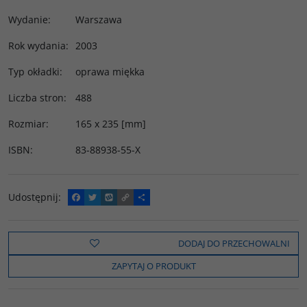
Wydanie
:
Warszawa
Rok wydania
:
2003
Typ okładki
:
oprawa miękka
Liczba stron
:
488
Rozmiar
:
165 x 235 [mm]
ISBN
:
83-88938-55-X
Udostępnij
:
F
T
W
C
P
a
w
y
o
o
c
i
k
p
d
e
t
o
y
z
b
t
p
L
i
DODAJ DO PRZECHOWALNI
o
e
i
e
o
r
n
l
ZAPYTAJ O PRODUKT
k
k
s
i
ę