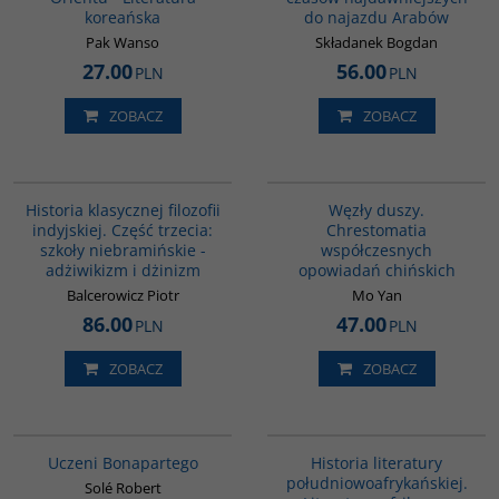
koreańska
do najazdu Arabów
Pak Wanso
Składanek Bogdan
27.00
56.00
PLN
PLN
ZOBACZ
ZOBACZ
G619
G317
Historia klasycznej filozofii
Węzły duszy.
indyjskiej. Część trzecia:
Chrestomatia
szkoły niebramińskie -
współczesnych
adżiwikizm i dżinizm
opowiadań chińskich
Balcerowicz Piotr
Mo Yan
86.00
47.00
PLN
PLN
ZOBACZ
ZOBACZ
G309
G088
Uczeni Bonapartego
Historia literatury
południowoafrykańskiej.
Solé Robert