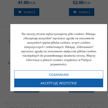
41.00
52.00
PLN
PLN
ZOBACZ
ZOBACZ
G1157
G023
CHIŃSKIE
Chiny od A do Z. Państwo
Na naszej stronie wykorzystujemy pliki cookies. Klikając
TRANSFORMACJE - 2
Środka na każdą kieszeń
„Akceptuję wszystkie” wyrażasz zgodę na stosowanie
książki - NOWY DŁUGI
Staniszewski Jakub /
wszystkich typów plików cookies, w tym cookies
MARSZ. Chiny ery Xi
Szoszkiewicz Łukasz
statystycznych i reklamowych. Klikając „Odmawiam”
Jinpinga / Wielki
wyrażasz zgodę na stosowanie wyłącznie plików cookies
Renesans. Chińska
niezbędnych do prawidłowego działania strony. Więcej
transformacja i jej
informacji o plikach cookies znajdziesz w Polityce
konsekwencje - PAKIET
prywatności.
PROMOCYJNY
Góralczyk Bogdan
ODMAWIAM
125.00
50.00
PLN
PLN
AKCEPTUJĘ WSZYSTKIE
ZOBACZ
ZOBACZ
GPA03
00045G
BESTSELLER