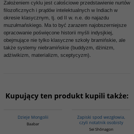
Założeniem cyklu jest całościowe przedstawienie nurtów
filozoficznych i prądów intelektualnych w Indiach w
okresie klasycznym, tj. od II w. n.e. do najazdu
muzułmańskiego. Ma to być zarazem najobszerniejsze
opracowanie poświęcone historii myśli indysjkiej,
obejmujące nie tylko klasyczne szkoły bramińskie, ale
także systemy niebramińskie (buddyzm, dżinizm,
adżiwikizm, materializm, sceptycyzm).
Kupujący ten produkt kupili także:
G049
00009G
Dzieje Mongolii
Zapiski spod wezgłowia,
czyli notatnik osobisty
Baabar
Sei Shōnagon