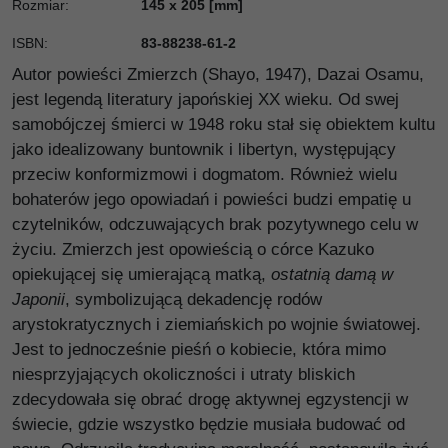
Rozmiar
:
145 x 205 [mm]
ISBN
:
83-88238-61-2
Autor powieści Zmierzch (Shayo, 1947), Dazai Osamu,
jest legendą literatury japońskiej XX wieku. Od swej
samobójczej śmierci w 1948 roku stał się obiektem kultu
jako idealizowany buntownik i libertyn, występujący
przeciw konformizmowi i dogmatom. Również wielu
bohaterów jego opowiadań i powieści budzi empatię u
czytelników, odczuwających brak pozytywnego celu w
życiu. Zmierzch jest opowieścią o córce Kazuko
opiekującej się umierającą matką,
ostatnią damą w
Japonii
, symbolizującą dekadencję rodów
arystokratycznych i ziemiańskich po wojnie światowej.
Jest to jednocześnie pieśń o kobiecie, która mimo
niesprzyjających okoliczności i utraty bliskich
zdecydowała się obrać drogę aktywnej egzystencji w
świecie, gdzie wszystko będzie musiała budować od