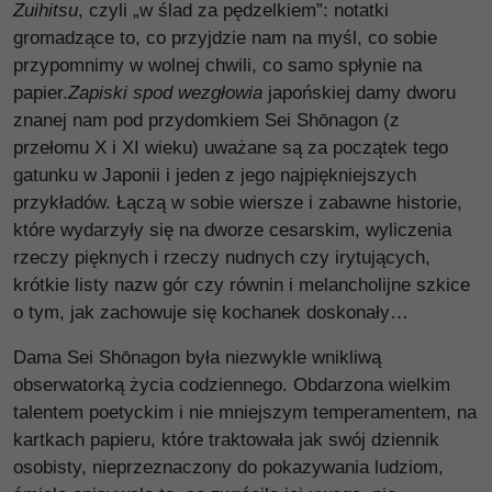
Zuihitsu
, czyli „w ślad za pędzelkiem”: notatki
gromadzące to, co przyjdzie nam na myśl, co sobie
przypomnimy w wolnej chwili, co samo spłynie na
papier.
Zapiski spod wezgłowia
japońskiej damy dworu
znanej nam pod przydomkiem Sei Shōnagon (z
przełomu X i XI wieku) uważane są za początek tego
gatunku w Japonii i jeden z jego najpiękniejszych
przykładów. Łączą w sobie wiersze i zabawne historie,
które wydarzyły się na dworze cesarskim, wyliczenia
rzeczy pięknych i rzeczy nudnych czy irytujących,
krótkie listy nazw gór czy równin i melancholijne szkice
o tym, jak zachowuje się kochanek doskonały…
Dama Sei Shōnagon była niezwykle wnikliwą
obserwatorką życia codziennego. Obdarzona wielkim
talentem poetyckim i nie mniejszym temperamentem, na
kartkach papieru, które traktowała jak swój dziennik
osobisty, nieprzeznaczony do pokazywania ludziom,