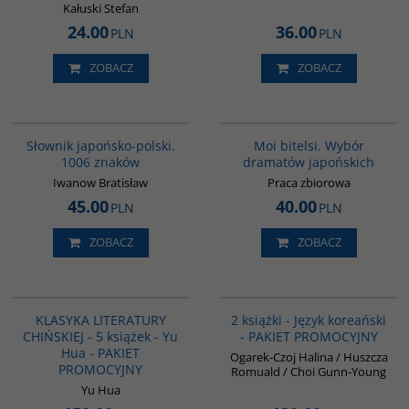
Kałuski Stefan
24.00
36.00
PLN
PLN
ZOBACZ
ZOBACZ
G580
G573
Słownik japońsko-polski.
Moi bitelsi. Wybór
1006 znaków
dramatów japońskich
Iwanow Bratisław
Praca zbiorowa
45.00
40.00
PLN
PLN
ZOBACZ
ZOBACZ
PAG1011
PAG1009
BESTSELLER
KLASYKA LITERATURY
2 książki - Język koreański
CHIŃSKIEJ - 5 książek - Yu
- PAKIET PROMOCYJNY
Hua - PAKIET
Ogarek-Czoj Halina / Huszcza
PROMOCYJNY
Romuald / Choi Gunn-Young
Yu Hua