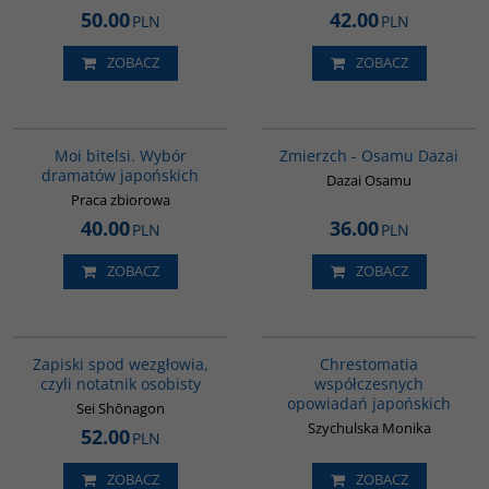
50.00
42.00
PLN
PLN
ZOBACZ
ZOBACZ
G573
00309G
Moi bitelsi. Wybór
Zmierzch - Osamu Dazai
dramatów japońskich
Dazai Osamu
Praca zbiorowa
40.00
36.00
PLN
PLN
ZOBACZ
ZOBACZ
00009G
00136G
Zapiski spod wezgłowia,
Chrestomatia
czyli notatnik osobisty
współczesnych
opowiadań japońskich
Sei Shōnagon
Szychulska Monika
52.00
PLN
ZOBACZ
ZOBACZ