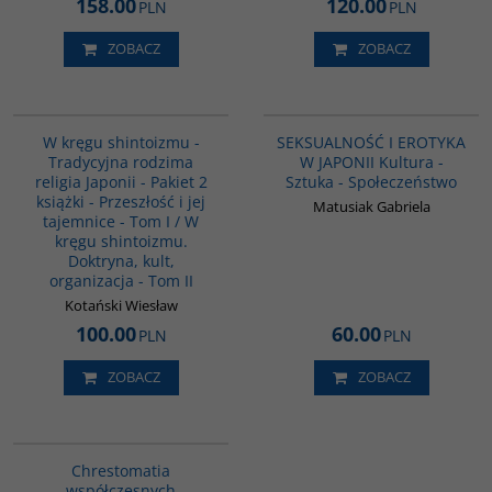
158.00
120.00
PLN
PLN
ZOBACZ
ZOBACZ
PAG1090
G1217
BESTSELLER
W kręgu shintoizmu -
SEKSUALNOŚĆ I EROTYKA
Tradycyjna rodzima
W JAPONII Kultura -
religia Japonii - Pakiet 2
Sztuka - Społeczeństwo
książki - Przeszłość i jej
Matusiak Gabriela
tajemnice - Tom I / W
kręgu shintoizmu.
Doktryna, kult,
organizacja - Tom II
Kotański Wiesław
100.00
60.00
PLN
PLN
ZOBACZ
ZOBACZ
00136G
Chrestomatia
współczesnych