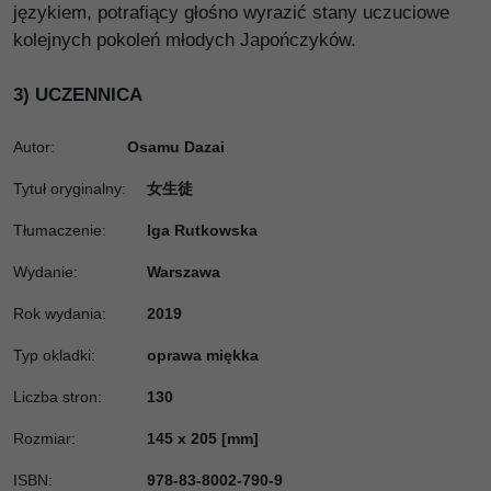
językiem, potrafiący głośno wyrazić stany uczuciowe
kolejnych pokoleń młodych Japończyków.
3) UCZENNICA
Autor:
Osamu Dazai
Tytuł oryginalny
:
女生徒
Tłumaczenie
:
Iga Rutkowska
Wydanie
:
Warszawa
Rok wydania
:
2019
Typ okladki
:
oprawa miękka
Liczba stron
:
130
Rozmiar
:
145 x 205 [mm]
ISBN
:
978-83-8002-790-9