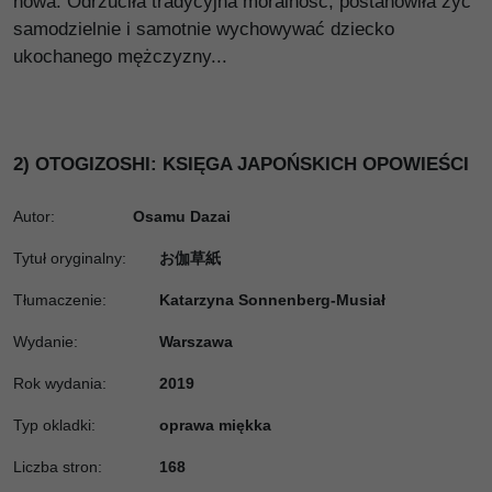
nowa. Odrzuciła tradycyjna moralność, postanowiła żyć
samodzielnie i samotnie wychowywać dziecko
ukochanego mężczyzny...
2) OTOGIZOSHI: KSIĘGA JAPOŃSKICH OPOWIEŚCI
Autor:
Osamu Dazai
Tytuł oryginalny
:
お伽草紙
Tłumaczenie
:
Katarzyna Sonnenberg-Musiał
Wydanie
:
Warszawa
Rok wydania
:
2019
Typ okladki
:
oprawa miękka
Liczba stron
:
168