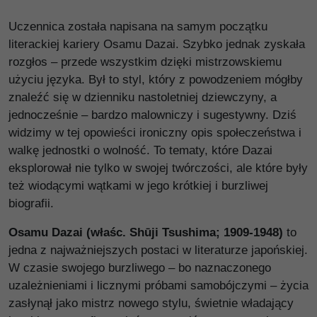
Uczennica została napisana na samym początku
literackiej kariery Osamu Dazai. Szybko jednak zyskała
rozgłos – przede wszystkim dzięki mistrzowskiemu
użyciu języka. Był to styl, który z powodzeniem mógłby
znaleźć się w dzienniku nastoletniej dziewczyny, a
jednocześnie – bardzo malowniczy i sugestywny. Dziś
widzimy w tej opowieści ironiczny opis społeczeństwa i
walkę jednostki o wolność. To tematy, które Dazai
eksplorował nie tylko w swojej twórczości, ale które były
też wiodącymi wątkami w jego krótkiej i burzliwej
biografii.
Osamu Dazai (właśc. Shūji Tsushima; 1909-1948)
to
jedna z najważniejszych postaci w literaturze japońskiej.
W czasie swojego burzliwego – bo naznaczonego
uzależnieniami i licznymi próbami samobójczymi – życia
zasłynął jako mistrz nowego stylu, świetnie władający