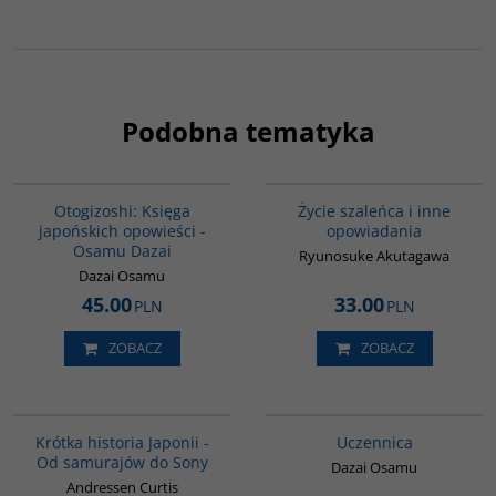
Podobna tematyka
G1004
G388
BESTSELLER
Otogizoshi: Księga
Życie szaleńca i inne
japońskich opowieści -
opowiadania
Osamu Dazai
Ryunosuke Akutagawa
Dazai Osamu
45.00
33.00
PLN
PLN
ZOBACZ
ZOBACZ
G158
G1000
Krótka historia Japonii -
Uczennica
Od samurajów do Sony
Dazai Osamu
Andressen Curtis