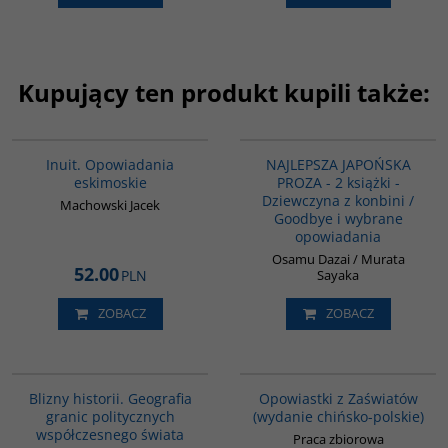
Kupujący ten produkt kupili także:
00184G
PAG6021
Inuit. Opowiadania
NAJLEPSZA JAPOŃSKA
eskimoskie
PROZA - 2 książki -
Dziewczyna z konbini /
Machowski Jacek
Goodbye i wybrane
opowiadania
Osamu Dazai / Murata
52.00
PLN
Sayaka
ZOBACZ
ZOBACZ
00285G
G1018
Blizny historii. Geografia
Opowiastki z Zaświatów
granic politycznych
(wydanie chińsko-polskie)
współczesnego świata
Praca zbiorowa