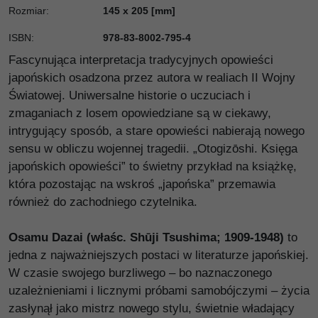
Rozmiar
:
145 x 205 [mm]
ISBN
:
978-83-8002-795-4
Fascynująca interpretacja tradycyjnych opowieści
japońskich osadzona przez autora w realiach II Wojny
Światowej. Uniwersalne historie o uczuciach i
zmaganiach z losem opowiedziane są w ciekawy,
intrygujący sposób, a stare opowieści nabierają nowego
sensu w obliczu wojennej tragedii. „Otogizōshi. Księga
japońskich opowieści” to świetny przykład na książkę,
która pozostając na wskroś „japońska” przemawia
również do zachodniego czytelnika.
Osamu Dazai (właśc. Shūji Tsushima; 1909-1948)
to
jedna z najważniejszych postaci w literaturze japońskiej.
W czasie swojego burzliwego – bo naznaczonego
uzależnieniami i licznymi próbami samobójczymi – życia
zasłynął jako mistrz nowego stylu, świetnie władający