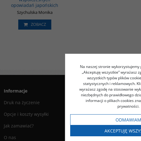
opowiadań japońskich
Szychulska Monika
ZOBACZ
Na naszej stronie wykorzystujemy pl
„Akceptuję wszystkie” wyrażasz 
wszystkich typów plików cookie
statystycznych i reklamowych. K
wyrażasz zgodę na stosowanie wyłą
Informacje
niezbędnych do prawidłowego dzia
informacji o plikach cookies zna
Druk na życzenie
prywatności.
Opcje i koszty wysyłki
ODMAWIA
Jak zamawiać?
AKCEPTUJĘ WSZY
O nas