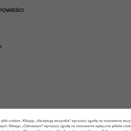
OPOWIEŚCI
ł
pliki cookies. Klikając „Akceptuję wszystkie” wyrażasz zgodę na stosowanie wszy
ieści japońskich osadzona przez autora w realiach II Wojny
owych. Klikając „Odmawiam” wyrażasz zgodę na stosowanie wyłącznie plików coo
e są w ciekawy, intrygujący sposób, a stare opowieści nab