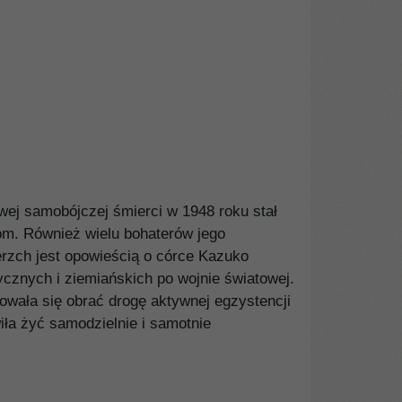
wej samobójczej śmierci w 1948 roku stał
tom. Również wielu bohaterów jego
erzch jest opowieścią o córce Kazuko
ycznych i ziemiańskich po wojnie światowej.
dowała się obrać drogę aktywnej egzystencji
ła żyć samodzielnie i samotnie