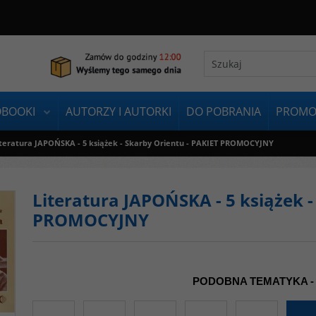
OBOOKI
AUTORZY I AUTORKI
DO POBRANIA
PROMO
iteratura JAPOŃSKA - 5 książek - Skarby Orientu - PAKIET PROMOCYJNY
Literatura JAPOŃSKA - 5 książek -
PROMOCYJNY
PODOBNA TEMATYKA -