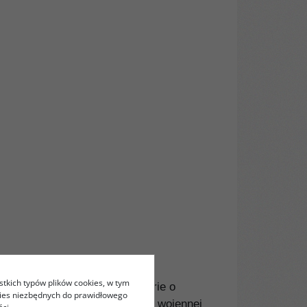
stkich typów plików cookies, w tym
 Światowej. Uniwersalne historie o
kies niezbędnych do prawidłowego
ierają nowego sensu w obliczu wojennej