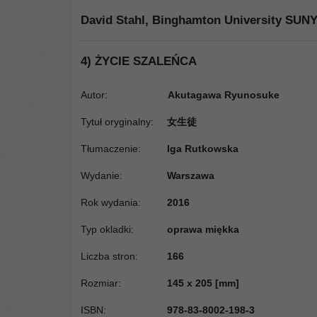
David Stahl, Binghamton University SUN
4) ŻYCIE SZALEŃCA
Autor:
Akutagawa Ryunosuke
Tytuł oryginalny
:
女生徒
Tłumaczenie
:
Iga Rutkowska
Wydanie
:
Warszawa
Rok wydania
:
2016
Typ okladki
:
oprawa miękka
Liczba stron
:
166
Rozmiar
:
145 x 205 [mm]
ISBN
:
978-83-8002-198-3