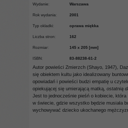
Wydanie
:
Warszawa
Rok wydania
:
2001
Typ okladki
:
oprawa miękka
Liczba stron
:
162
Rozmiar
:
145 x 205 [mm]
ISBN
:
83-88238-61-2
Autor powieści Zmierzch (Shayo, 1947), Daza
się obiektem kultu jako idealizowany buntow
opowiadań i powieści budzi empatię u czyte
opiekującej się umierającą matką,
ostatnią 
Jest to jednocześnie pieśń o kobiecie, która
w świecie, gdzie wszystko będzie musiała b
wychowywać dziecko ukochanego mężczyzn