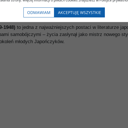
iałania strony. Więcej informacji o plikach cookies znajdziesz w Polityce prywatnoś
owieści” to świetny przykład na książkę, która pozostając 
ODMAWIAM
AKCEPTUJĘ WSZYSTKIE
9-1948)
to jedna z najważniejszych postaci w literaturze ja
ami samobójczymi – życia zasłynął jako mistrz nowego styl
pokoleń młodych Japończyków.