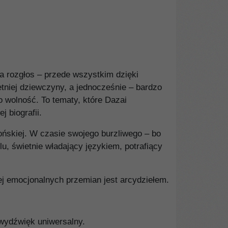
a rozgłos – przede wszystkim dzięki
etniej dziewczyny, a jednocześnie – bardzo
o wolność. To tematy, które Dazai
j biografii.
pońskiej. W czasie swojego burzliwego – bo
u, świetnie władający językiem, potrafiący
jej emocjonalnych przemian jest arcydziełem.
 wydźwięk uniwersalny.