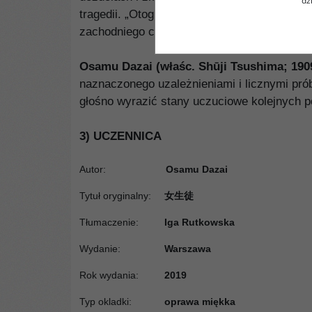
dz
tragedii. „Otogizōshi. Księga japońskich op
zachodniego czytelnika.
Osamu Dazai (właśc. Shūji Tsushima; 190
naznaczonego uzależnieniami i licznymi prób
głośno wyrazić stany uczuciowe kolejnych 
3) UCZENNICA
Autor:
Osamu Dazai
Tytuł oryginalny
:
女生徒
Tłumaczenie
:
Iga Rutkowska
Wydanie
:
Warszawa
Rok wydania
:
2019
Typ okladki
:
oprawa miękka