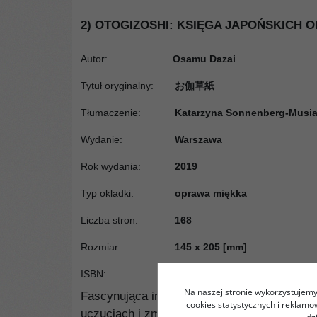
2) OTOGIZOSHI: KSIĘGA JAPOŃSKICH 
Autor:
Osamu Dazai
Tytuł oryginalny
:
お伽草紙
Tłumaczenie
:
Katarzyna Sonnenberg-Musia
Wydanie
:
Warszawa
Rok wydania
:
2019
Typ okladki
:
oprawa miękka
Liczba stron
:
168
Rozmiar
:
145 x 205 [mm]
ISBN
:
978-83-8002-795-4
Na naszej stronie wykorzystujemy 
Fascynująca interpretacja tradycyjnych opow
cookies statystycznych i reklam
uczuciach i zmaganiach z losem opowiedzian