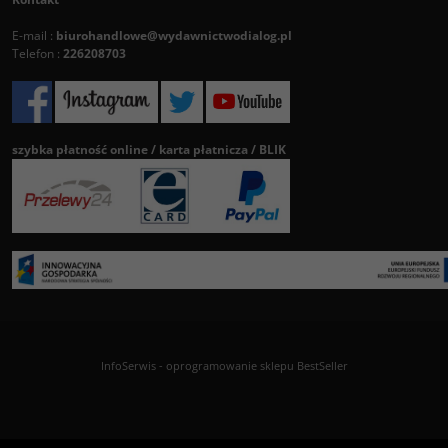
E-mail :
biurohandlowe@wydawnictwodialog.pl
Telefon :
226208703
szybka płatność online / karta płatnicza / BLIK
InfoSerwis
-
oprogramowanie sklepu BestSeller