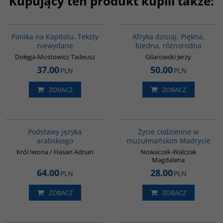
Kupujący ten produkt kupili także:
G1028
00028G
Panika na Kapitolu. Teksty
Afryka dzisiaj. Piękna,
niewydane
biedna, różnorodna
Dołęga-Mostowicz Tadeusz
Gilarowski Jerzy
37.00
50.00
PLN
PLN
ZOBACZ
ZOBACZ
G234
G358
Podstawy języka
Życie codzienne w
arabskiego
muzułmańskim Madrycie
Król Iwona / Hasan Adnan
Nowaczek-Walczak
Magdalena
64.00
28.00
PLN
PLN
ZOBACZ
ZOBACZ
00305G
G1039