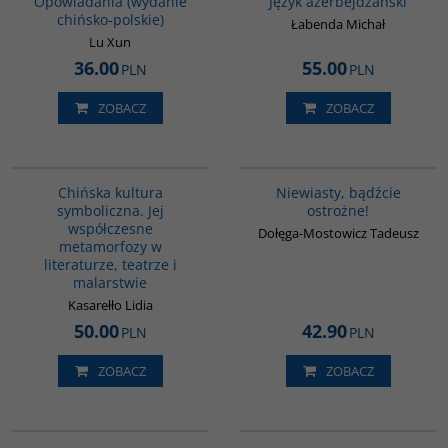
Opowiadania (wydanie
Język azerbejdżański
chińsko-polskie)
Łabenda Michał
Lu Xun
36.00
55.00
PLN
PLN
ZOBACZ
ZOBACZ
G028
00302G
Chińska kultura
Niewiasty, bądźcie
symboliczna. Jej
ostrożne!
współczesne
Dołęga-Mostowicz Tadeusz
metamorfozy w
literaturze, teatrze i
malarstwie
Kasarełło Lidia
50.00
42.90
PLN
PLN
ZOBACZ
ZOBACZ
G1202
G134
BESTSELLER