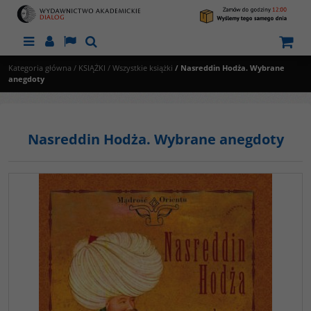
Menu
Panel
Lang
Szukaj
Kategoria główna
/
KSIĄŻKI
/
Wszystkie książki
/
Nasreddin Hodża. Wybrane
anegdoty
Nasreddin Hodża. Wybrane anegdoty