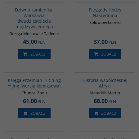
Dziwna kamienica.
Przygody Hodży
Warszawa
Nasreddina
dwudziestolecia
Sołowiow Leonid
międzywojennego
Dołęga-Mostowicz Tadeusz
45.00
37.00
PLN
PLN
ZOBACZ
ZOBACZ
G160
G1062
BESTSELLER
BESTSELLER
Księga Przemian - I Ching
Historia współczesnej
Yijing (wersja komiksowa)
Afryki
Chuncai Zhou
Meredith Martin
61.00
88.00
PLN
PLN
ZOBACZ
ZOBACZ
00171G
G1215
BESTSELLER