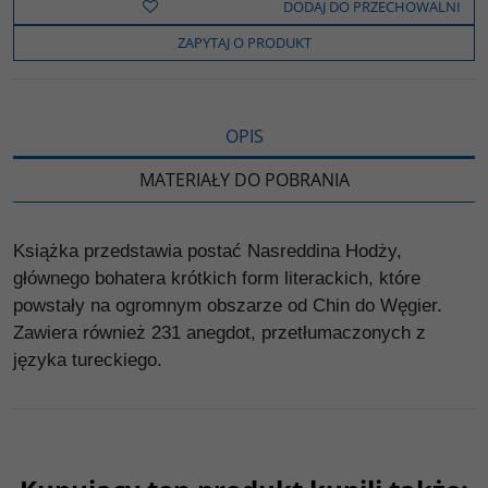
b
t
p
L
i
DODAJ DO PRZECHOWALNI
o
e
i
e
o
r
n
l
ZAPYTAJ O PRODUKT
k
k
s
i
ę
OPIS
MATERIAŁY DO POBRANIA
Książka przedstawia postać Nasreddina Hodży,
głównego bohatera krótkich form literackich, które
powstały na ogromnym obszarze od Chin do Węgier.
Zawiera również 231 anegdot, przetłumaczonych z
języka tureckiego.