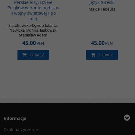
Perskie losy. Dzieje
Język turecki
Polaków w Iranie podczas
Majda Tadeusz
II wojny światowej i po
niej
Sierakowska-Dyndo Jolanta,
Nowicka Ivonna, Jaśkowski
Stanisław Adam
45.00
45.00
PLN
PLN
ZOBACZ
ZOBACZ
Informacje
Druk na życzenie