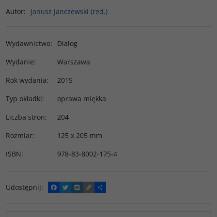
Autor
:
Janusz Janczewski (red.)
Wydawnictwo
:
Dialog
Wydanie
:
Warszawa
Rok wydania
:
2015
Typ okładki
:
oprawa miękka
Liczba stron
:
204
Rozmiar
:
125 x 205 mm
ISBN
:
978-83-8002-175-4
Udostępnij
:
F
T
W
C
P
a
w
y
o
o
c
i
k
p
d
e
t
o
y
z