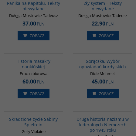
Panika na Kapitolu. Teksty
Zły system - Teksty
niewydane
niewydane
Dołęga-Mostowicz Tadeusz
Dołęga-Mostowicz Tadeusz
37.00
22.90
PLN
PLN
ZOBACZ
ZOBACZ
G1147
G1058
Historia masakry
Gorączka. Wybór
nankińskiej
opowiadań kurdyjskich
Praca zbiorowa
Dicle Mehmet
60.00
45.00
PLN
PLN
ZOBACZ
ZOBACZ
G1070
G043
Skradzione życie Sabiny
Druga historia nazizmu w
Spielrein
federalnych Niemczech
po 1945 roku
Gelly Violaine