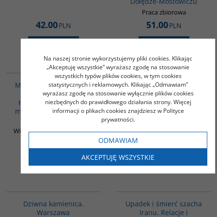
Dołędze-Mostowiczu
Praca zbiorowa
42.00
51.00
PLN
PLN
ZOBACZ
ZOBACZ
Na naszej stronie wykorzystujemy pliki cookies. Klikając
„Akceptuję wszystkie” wyrażasz zgodę na stosowanie
G1016
G1024
wszystkich typów plików cookies, w tym cookies
Mniej strachu. Ostatnie
statystycznych i reklamowych. Klikając „Odmawiam”
Abstynenci z
chwile z Januszem
wyrażasz zgodę na stosowanie wyłącznie plików cookies
premedytacją. Teksty
Korczakiem (książka z
niezbędnych do prawidłowego działania strony. Więcej
niewydane
mapą) - NAGRODA KLIO
informacji o plikach cookies znajdziesz w Polityce
Dołęga-Mostowicz Tadeusz
2019
prywatności.
Witkowska-Krych Agnieszka
ODMAWIAM
69.00
40.00
PLN
PLN
AKCEPTUJĘ WSZYSTKIE
ZOBACZ
ZOBACZ
G1188
G314
Dziwna kamienica.
Upadek i śmierć szacha
Warszawa
Iranu. Relacje i