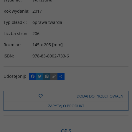
Rok wydania
:
2017
Typ okładki
:
oprawa twarda
Liczba stron
:
206
Rozmiar
:
145 x 205 [mm]
ISBN
:
978-83-8002-733-6
Udostępnij
:
F
T
W
C
P
a
w
y
o
o
c
i
k
p
d
e
t
o
y
z
b
t
p
L
i
DODAJ DO PRZECHOWALNI
o
e
i
e
o
r
n
l
ZAPYTAJ O PRODUKT
k
k
s
i
ę
OPIS