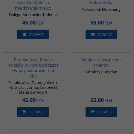
dwudziestolecia
dokumenty
międzywojennego
Nahavandi Houchang
Dołęga-Mostowicz Tadeusz
45.00
50.00
PLN
PLN
ZOBACZ
ZOBACZ
G1202
G1053
BESTSELLER
BESTSELLER
Perskie losy. Dzieje
Węgierski syndrom:
Polaków w Iranie podczas
Trianon
II wojny światowej i po
Góralczyk Bogdan
niej
Sierakowska-Dyndo Jolanta,
Nowicka Ivonna, Jaśkowski
Stanisław Adam
45.00
62.00
PLN
PLN
ZOBACZ
ZOBACZ
G1028
00293G