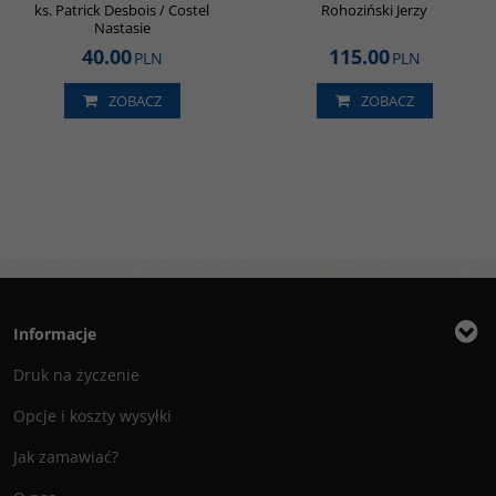
ks. Patrick Desbois / Costel
Rohoziński Jerzy
Nastasie
40.00
115.00
PLN
PLN
ZOBACZ
ZOBACZ
Informacje
Druk na życzenie
Opcje i koszty wysyłki
Jak zamawiać?