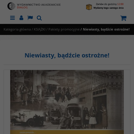
Menu
Panel
Lang
Szukaj
Kategoria główna
/
KSIĄŻKI
/
Pakiety promocyjne
/
Niewiasty, bądźcie ostrożne!
Niewiasty, bądźcie ostrożne!