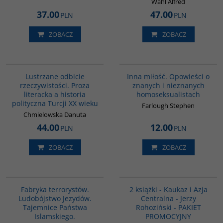
Wahl Alfred
37.00
47.00
PLN
PLN
ZOBACZ
ZOBACZ
G820
G110
Lustrzane odbicie
Inna miłość. Opowieści o
rzeczywistości. Proza
znanych i nieznanych
literacka a historia
homoseksualistach
polityczna Turcji XX wieku
Farlough Stephen
Chmielowska Danuta
44.00
12.00
PLN
PLN
ZOBACZ
ZOBACZ
G1002
PAG1016
Fabryka terrorystów.
2 książki - Kaukaz i Azja
Ludobójstwo Jezydów.
Centralna - Jerzy
Tajemnice Państwa
Rohoziński - PAKIET
Islamskiego.
PROMOCYJNY