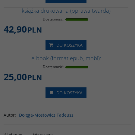
książka drukowana (oprawa twarda)
Dostępność
:
42,90
PLN
DO KOSZYKA
e-book (format epub, mobi):
Dostępność
:
25,00
PLN
DO KOSZYKA
Autor
:
Dołęga-Mostowicz Tadeusz
Wydanie
:
Warszawa