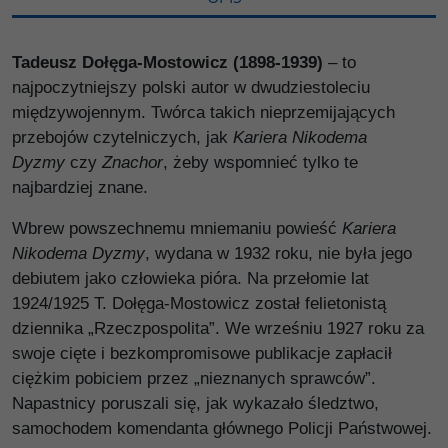
Tadeusz Dołęga-Mostowicz (1898-1939)
– to
najpoczytniejszy polski autor w dwudziestoleciu
międzywojennym. Twórca takich nieprzemijających
przebojów czytelniczych, jak
Kariera Nikodema
Dyzmy
czy
Znachor
, żeby wspomnieć tylko te
najbardziej znane.
Wbrew powszechnemu mniemaniu powieść
Kariera
Nikodema Dyzmy
, wydana w 1932 roku, nie była jego
debiutem jako człowieka pióra. Na przełomie lat
1924/1925 T. Dołęga-Mostowicz został felietonistą
dziennika „Rzeczpospolita”. We wrześniu 1927 roku za
swoje cięte i bezkompromisowe publikacje zapłacił
ciężkim pobiciem przez „nieznanych sprawców”.
Napastnicy poruszali się, jak wykazało śledztwo,
samochodem komendanta głównego Policji Państwowej.