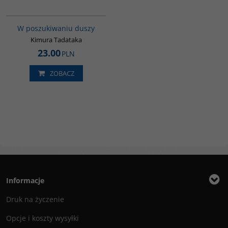
G649
W poszukiwaniu duszy
Kimura Tadataka
23.00
PLN
ZOBACZ
Informacje
Druk na życzenie
Opcje i koszty wysyłki