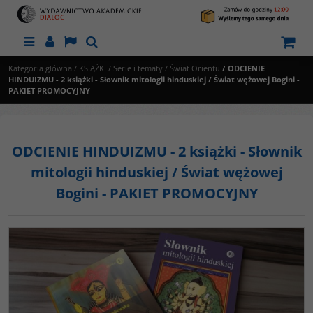
Menu
Panel
Lang
Szukaj
Kategoria główna
/
KSIĄŻKI
/
Serie i tematy
/
Świat Orientu
/
ODCIENIE
HINDUIZMU - 2 książki - Słownik mitologii hinduskiej / Świat wężowej Bogini -
PAKIET PROMOCYJNY
ODCIENIE HINDUIZMU - 2 książki - Słownik
mitologii hinduskiej / Świat wężowej
Bogini - PAKIET PROMOCYJNY