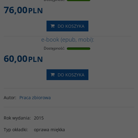
76,00
PLN
DO KOSZYKA
e-book (epub, mobi):
Dostępność
:
60,00
PLN
DO KOSZYKA
Autor
:
Praca zbiorowa
Rok wydania
:
2015
Typ okładki
:
oprawa miękka