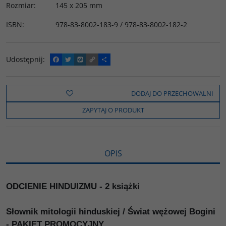
Rozmiar
:
145 x 205 mm
ISBN
:
978-83-8002-183-9 / 978-83-8002-182-2
Udostępnij
:
F
T
W
C
P
a
w
y
o
o
c
i
k
p
d
e
t
o
y
z
b
t
p
L
i
DODAJ DO PRZECHOWALNI
o
e
i
e
o
r
n
l
ZAPYTAJ O PRODUKT
k
k
s
i
ę
OPIS
ODCIENIE HINDUIZMU - 2 książki
Słownik mitologii hinduskiej / Świat wężowej Bogini
- PAKIET PROMOCYJNY