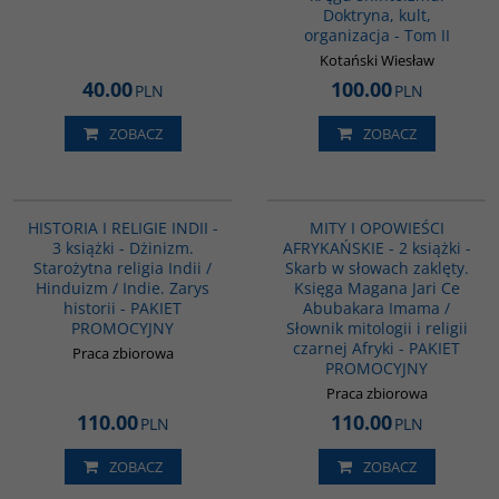
Doktryna, kult,
organizacja - Tom II
Kotański Wiesław
40.00
100.00
PLN
PLN
ZOBACZ
ZOBACZ
GPA03
PAG1169
HISTORIA I RELIGIE INDII -
MITY I OPOWIEŚCI
3 książki - Dżinizm.
AFRYKAŃSKIE - 2 książki -
Starożytna religia Indii /
Skarb w słowach zaklęty.
Hinduizm / Indie. Zarys
Księga Magana Jari Ce
historii - PAKIET
Abubakara Imama /
PROMOCYJNY
Słownik mitologii i religii
czarnej Afryki - PAKIET
Praca zbiorowa
PROMOCYJNY
Praca zbiorowa
110.00
110.00
PLN
PLN
ZOBACZ
ZOBACZ