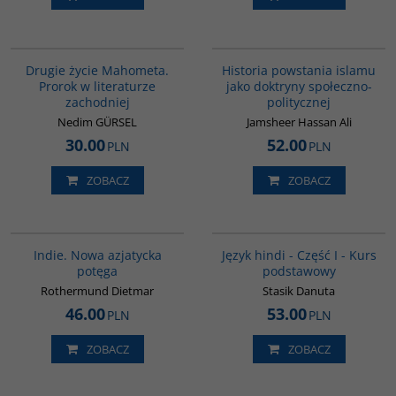
G1027
00043G
Drugie życie Mahometa.
Historia powstania islamu
Prorok w literaturze
jako doktryny społeczno-
zachodniej
politycznej
Nedim GÜRSEL
Jamsheer Hassan Ali
30.00
52.00
PLN
PLN
ZOBACZ
ZOBACZ
G107
G122
Indie. Nowa azjatycka
Język hindi - Część I - Kurs
potęga
podstawowy
Rothermund Dietmar
Stasik Danuta
46.00
53.00
PLN
PLN
ZOBACZ
ZOBACZ
00281G
00091G