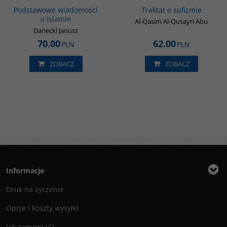
Podstawowe wiadomości
Traktat o sufizmie
o Islamie
Al-Qasim Al-Qusayri Abu
Danecki Janusz
70.00
62.00
PLN
PLN
ZOBACZ
ZOBACZ
Informacje
Druk na życzenie
Opcje i koszty wysyłki
Jak zamawiać?