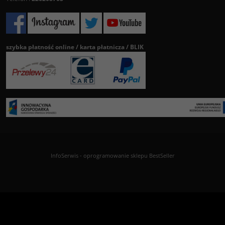
szybka płatność online / karta płatnicza / BLIK
InfoSerwis
-
oprogramowanie sklepu BestSeller