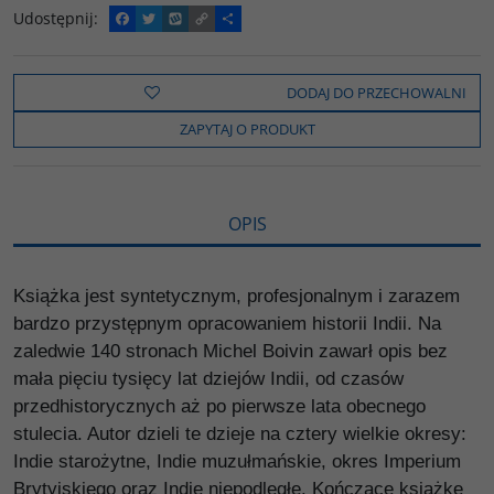
Udostępnij
:
F
T
W
C
P
a
w
y
o
o
c
i
k
p
d
e
t
o
y
z
b
t
p
L
i
DODAJ DO PRZECHOWALNI
o
e
i
e
o
r
n
l
ZAPYTAJ O PRODUKT
k
k
s
i
ę
OPIS
Książka jest syntetycznym, profesjonalnym i zarazem
bardzo przystępnym opracowaniem historii Indii. Na
zaledwie 140 stronach Michel Boivin zawarł opis bez
mała pięciu tysięcy lat dziejów Indii, od czasów
przedhistorycznych aż po pierwsze lata obecnego
stulecia. Autor dzieli te dzieje na cztery wielkie okresy:
Indie starożytne, Indie muzułmańskie, okres Imperium
Brytyjskiego oraz Indie niepodległe. Kończące książkę