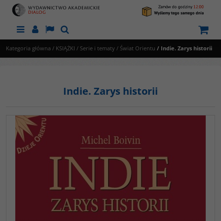
Menu
Panel
Lang
Szukaj
Kategoria główna
/
KSIĄŻKI
/
Serie i tematy
/
Świat Orientu
/
Indie. Zarys historii
Indie. Zarys historii