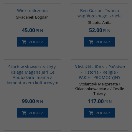
Wieki milczenia
Ben Gurion. Twórca
współczesnego Izraela
Składanek Bogdan
Shapira Anita
45.00
52.00
PLN
PLN
ZOBACZ
ZOBACZ
G1160
PAG1015
Skarb w słowach zaklęty.
3 książki - IRAN - Państwo
Księga Magana Jari Ce
- Historia - Religia -
Abubakara Imama z
PAKIET PROMOCYJNY
komentarzem kulturowym
Stolarczyk Małgorzata /
Składankowa Maria / Coville
Thierry
99.00
117.00
PLN
PLN
ZOBACZ
ZOBACZ
00035G
G463