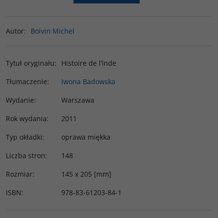
Autor
:
Boivin Michel
Tytuł oryginału
:
Histoire de l’Inde
Tłumaczenie
:
Iwona Badowska
Wydanie
:
Warszawa
Rok wydania
:
2011
Typ okładki
:
oprawa miękka
Liczba stron
:
148
Rozmiar
:
145 x 205 [mm]
ISBN
:
978-83-61203-84-1