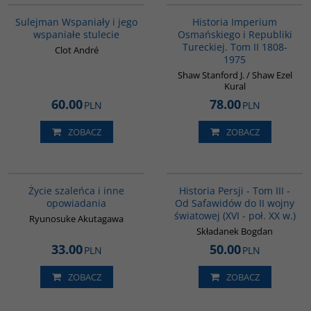
BESTSELLER
Sulejman Wspaniały i jego
Historia Imperium
wspaniałe stulecie
Osmańskiego i Republiki
Tureckiej. Tom II 1808-
Clot André
1975
Shaw Stanford J. / Shaw Ezel
Kural
60.00
78.00
PLN
PLN
ZOBACZ
ZOBACZ
G388
00045G
BESTSELLER
BESTSELLER
Życie szaleńca i inne
Historia Persji - Tom III -
opowiadania
Od Safawidów do II wojny
światowej (XVI - poł. XX w.)
Ryunosuke Akutagawa
Składanek Bogdan
33.00
50.00
PLN
PLN
ZOBACZ
ZOBACZ
00162G
00304G