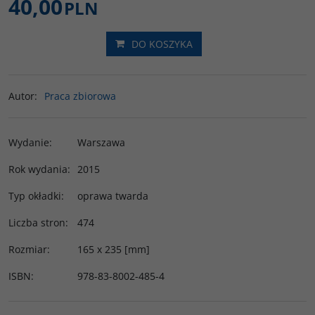
40,00
PLN
DO KOSZYKA
Autor
:
Praca zbiorowa
Wydanie
:
Warszawa
Rok wydania
:
2015
Typ okładki
:
oprawa twarda
Liczba stron
:
474
Rozmiar
:
165 x 235 [mm]
ISBN
:
978-83-8002-485-4