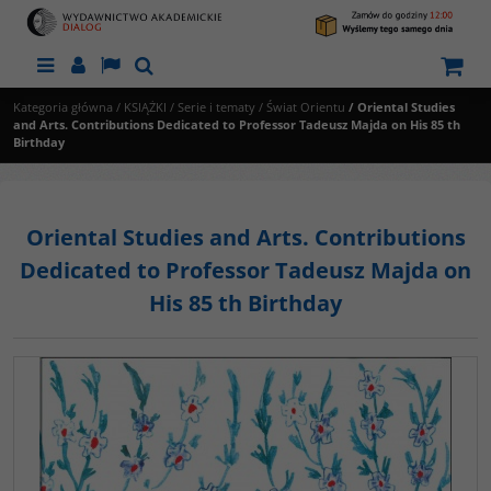
Menu
Panel
Lang
Szukaj
Kategoria główna
/
KSIĄŻKI
/
Serie i tematy
/
Świat Orientu
/
Oriental Studies
and Arts. Contributions Dedicated to Professor Tadeusz Majda on His 85 th
Birthday
Oriental Studies and Arts. Contributions
Dedicated to Professor Tadeusz Majda on
His 85 th Birthday