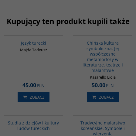
Kupujący ten produkt kupili także
G134
G028
Język turecki
Chińska kultura
symboliczna. Jej
Majda Tadeusz
współczesne
metamorfozy w
literaturze, teatrze i
malarstwie
Kasarełło Lidia
45.00
50.00
PLN
PLN
ZOBACZ
ZOBACZ
G279
G300
Studia z dziejów i kultury
Tradycyjne malarstwo
ludów tureckich
koreańskie. Symbole i
wierzenia