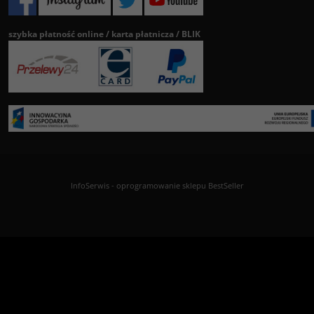
szybka płatność online / karta płatnicza / BLIK
InfoSerwis
-
oprogramowanie sklepu BestSeller