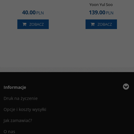
Yoon Yul Soo
40.00
139.00
PLN
PLN
ZOBACZ
ZOBACZ
Informacje
Druk na życzenie
Opcje i koszty wysyłki
Jak zamawiać?
O nas