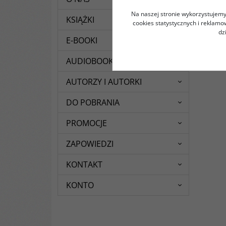
Na naszej stronie wykorzystujemy 
KSIĄŻKI
cookies statystycznych i reklam
dz
E-BOOKI
AUDIOBOOKI
AUTORZY I AUTORKI
DO POBRANIA
PROMOCJE
ZAPOWIEDZI
KONTAKT
KONTO