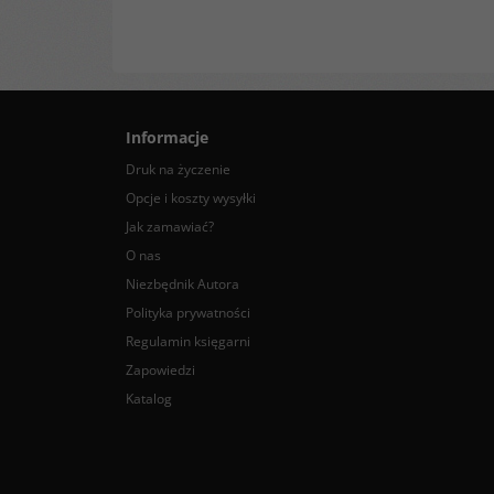
Informacje
Druk na życzenie
Opcje i koszty wysyłki
Jak zamawiać?
O nas
Niezbędnik Autora
Polityka prywatności
Regulamin księgarni
Zapowiedzi
Katalog