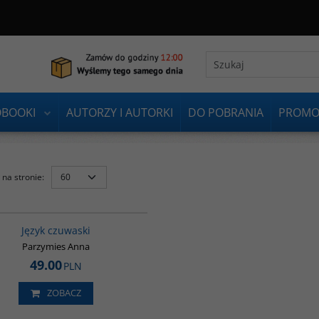
OBOOKI
AUTORZY I AUTORKI
DO POBRANIA
PROMO
na stronie
:
G118
Język czuwaski
Parzymies Anna
49.00
PLN
ZOBACZ