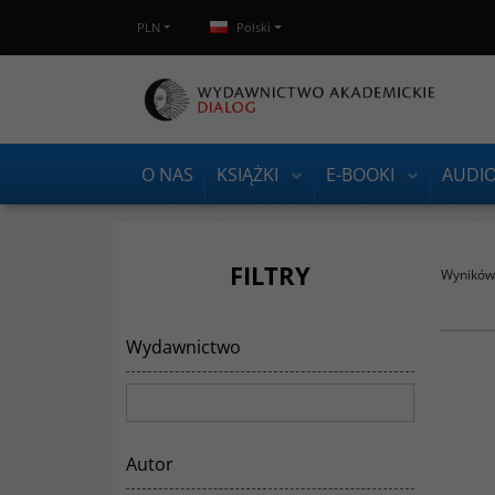
PLN
Polski
O NAS
KSIĄŻKI
E-BOOKI
AUDI
FILTRY
Wyników 
Wydawnictwo
Język czuwaski należy do grupy tureckiej
języków ałtajskich. Jest jedynym żywym
przedstawicielem podgrupy bułgarskiej
języków tureckich. Wartość poznawcza
czuwaskiego jest ogromna, ponieważ jest on
niezbędny w rekonstrukcji języka
protobułgarskiego, który w czasach
Autor
panowania Hunów w Europie odegrał
decydująca rolę w kształtowaniu się języka