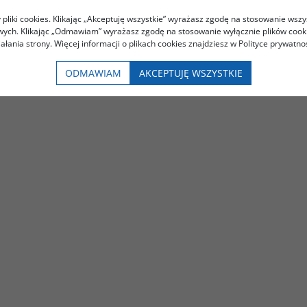
pliki cookies. Klikając „Akceptuję wszystkie” wyrażasz zgodę na stosowanie wszy
owych. Klikając „Odmawiam” wyrażasz zgodę na stosowanie wyłącznie plików coo
iałania strony. Więcej informacji o plikach cookies znajdziesz w Polityce prywatnoś
ODMAWIAM
AKCEPTUJĘ WSZYSTKIE