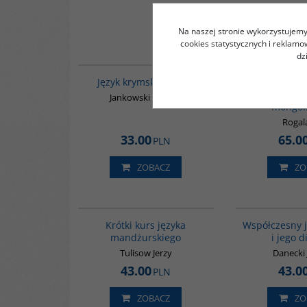
Na naszej stronie wykorzystujemy 
cookies statystycznych i reklam
dz
G126
Język krymskotatarski
Podręcznik
współczesn
Jankowski Henryk
mongol
Rogal
33.00
65.0
PLN
ZOBACZ
ZO
G159
Krótki kurs języka
Współczesny j
mandżurskiego
i jego d
Tulisow Jerzy
Danecki
43.00
43.0
PLN
ZOBACZ
ZO