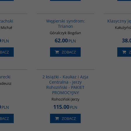
00271G
G1053
BESTSELLER
zachski
Węgierski syndrom:
Klasyczny j
Trianon
 Michał
Kałużyńsk
Góralczyk Bogdan
0
62.00
38.
PLN
PLN
BACZ
ZOBACZ
G134
PAG1016
urecki
2 książki - Kaukaz i Azja
Centralna - Jerzy
adeusz
Rohoziński - PAKIET
PROMOCYJNY
Rohoziński Jerzy
0
115.00
PLN
PLN
BACZ
ZOBACZ