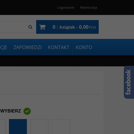
Logowanie
Rejestracja
0
0,00
|
książek -
PLN
CJE
ZAPOWIEDZI
KONTAKT
KONTO
 WYBIERZ