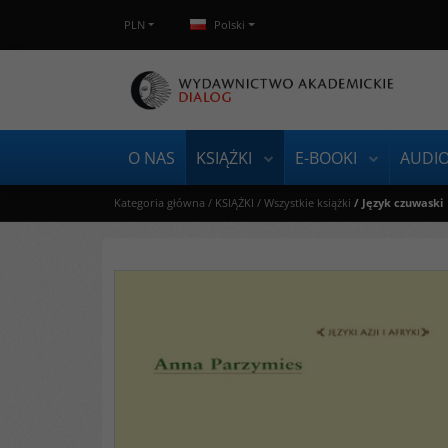
PLN
Polski
O NAS
KSIĄŻKI
E-BOOKI
AUDI
Kategoria główna
/
KSIĄŻKI
/
Wszystkie książki
/
Język czuwaski