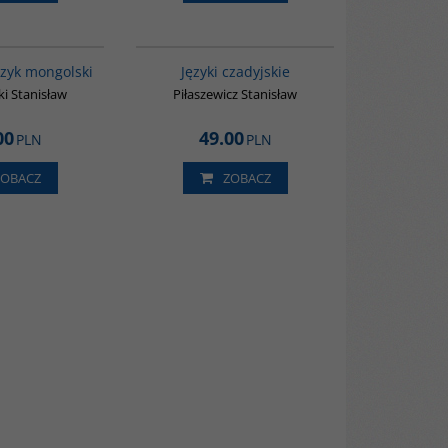
00273G
G137
ęzyk mongolski
Języki czadyjskie
i Stanisław
Piłaszewicz Stanisław
00
49.00
PLN
PLN
ZOBACZ
ZOBACZ