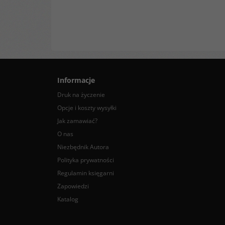
Informacje
Druk na życzenie
Opcje i koszty wysyłki
Jak zamawiać?
O nas
Niezbędnik Autora
Polityka prywatności
Regulamin księgarni
Zapowiedzi
Katalog