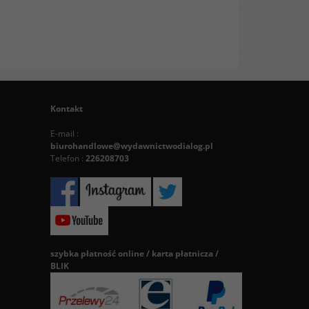
Kontakt
E-mail :
biurohandlowe@wydawnictwodialog.pl
Telefon :
226208703
szybka płatność online / karta płatnicza /
BLIK