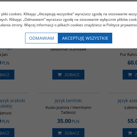
Kupujący ten produkt kupili także:
pliki cookies. Klikając „Akceptuję wszystkie” wyrażasz zgodę na stosowanie wszy
owych. Klikając „Odmawiam” wyrażasz zgodę na stosowanie wyłącznie plików coo
iałania strony. Więcej informacji o plikach cookies znajdziesz w Polityce prywatnoś
G226
G336
 do nauki
Współczesny język
Język perski
ODMAWIAM
AKCEPTUJĘ WSZYSTKIE
ego języka
mongolski
początkują
skiego
a
Godziński Stanisław
a Jan
Pur Rah
0
60.
PLN
BACZ
ZOBACZ
G333
G133
ęzyk arabski
Język tamilski
Język aze
ialekty
Kusio Joanna / Herrmann
Łabend
Tadeusz
 Janusz
0
35.00
55.
PLN
PLN
BACZ
ZOBACZ