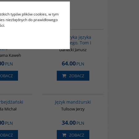
stkich typów plików cookies, w tym
kies niezbędnych do prawidłowego
ci.
G364
G070
BESTSELLER
. Część I: dla
Gramatyka języka
cych + pliki
arabskiego. Tom I
udio
Danecki Janusz
nama Kaweh
00
64.00
PLN
PLN
ZOBACZ
ZOBACZ
G1215
G127
BESTSELLER
rbejdżański
Język mandżurski
a Michał
Tulisow Jerzy
00
34.00
PLN
PLN
ZOBACZ
ZOBACZ