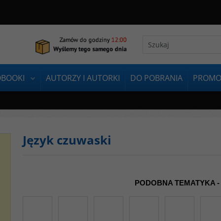
OBOOKI
AUTORZY I AUTORKI
DO POBRANIA
PROMO
Język czuwaski
PODOBNA TEMATYKA -