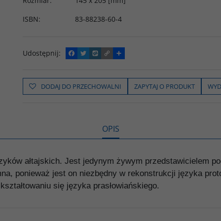
Rozmiar
:
145 x 205 [mm]
ISBN
:
83-88238-60-4
Udostępnij
:
F
T
W
C
P
a
w
y
o
o
c
i
k
p
d
e
t
o
y
z
b
t
p
L
i
DODAJ DO PRZECHOWALNI
ZAPYTAJ O PRODUKT
WYD
o
e
i
e
o
r
n
l
k
k
s
i
ę
OPIS
ęzyków ałtajskich. Jest jedynym żywym przedstawicielem pod
a, ponieważ jest on niezbędny w rekonstrukcji języka prot
kształtowaniu się języka prasłowiańskiego.