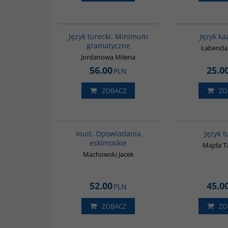
GI360
Język turecki. Minimum
Język ka
gramatyczne
Łabenda
Jordanowa Milena
56.00
25.0
PLN
ZOBACZ
ZO
00184G
Inuit. Opowiadania
Język t
eskimoskie
Majda T
Machowski Jacek
52.00
45.0
PLN
ZOBACZ
ZO