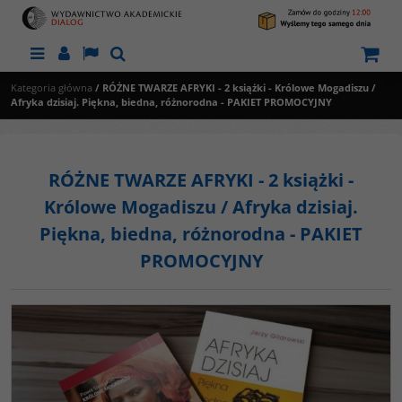
Menu
Panel
Lang
Szukaj
Kategoria główna
/
RÓŻNE TWARZE AFRYKI - 2 książki - Królowe Mogadiszu /
Afryka dzisiaj. Piękna, biedna, różnorodna - PAKIET PROMOCYJNY
RÓŻNE TWARZE AFRYKI - 2 książki -
Królowe Mogadiszu / Afryka dzisiaj.
Piękna, biedna, różnorodna - PAKIET
PROMOCYJNY