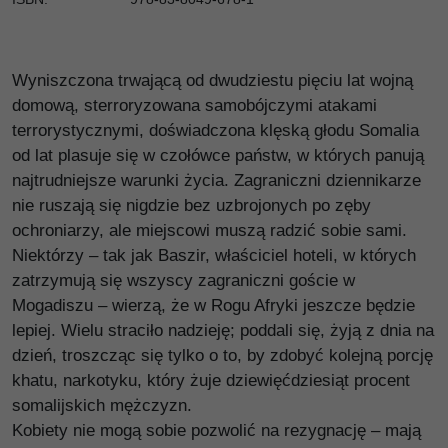
Wyniszczona trwającą od dwudziestu pięciu lat wojną
domową, sterroryzowana samobójczymi atakami
terrorystycznymi, doświadczona klęską głodu Somalia
od lat plasuje się w czołówce państw, w których panują
najtrudniejsze warunki życia. Zagraniczni dziennikarze
nie ruszają się nigdzie bez uzbrojonych po zęby
ochroniarzy, ale miejscowi muszą radzić sobie sami.
Niektórzy – tak jak Baszir, właściciel hoteli, w których
zatrzymują się wszyscy zagraniczni goście w
Mogadiszu – wierzą, że w Rogu Afryki jeszcze będzie
lepiej. Wielu straciło nadzieję; poddali się, żyją z dnia na
dzień, troszcząc się tylko o to, by zdobyć kolejną porcję
khatu, narkotyku, który żuje dziewięćdziesiąt procent
somalijskich mężczyzn.
Kobiety nie mogą sobie pozwolić na rezygnację – mają