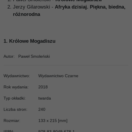
Jerzy Gilarowski
-
Afryka dzisiaj. Piękna, biedna,
różnorodna
1.
Królowe Mogadiszu
Autor
:
Paweł Smoleński
Wydawnictwo
:
Wydawnictwo Czarne
Rok wydania:
2018
Typ okładki
:
twarda
Liczba stron
:
240
Rozmiar
:
133 x 215 [mm]
ISBN
:
978-83-8049-678-1