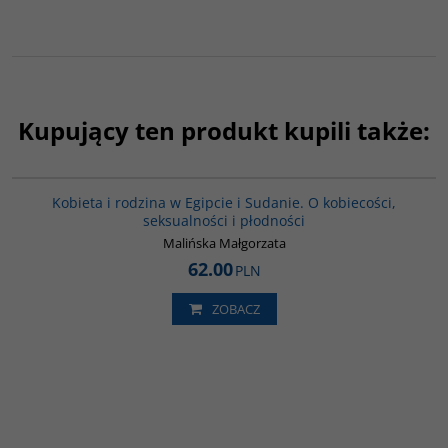
Kupujący ten produkt kupili także:
G1196
BESTSELLER
BESTSELLER
Kobieta i rodzina w Egipcie i Sudanie. O kobiecości,
seksualności i płodności
Malińska Małgorzata
62.00
PLN
ZOBACZ