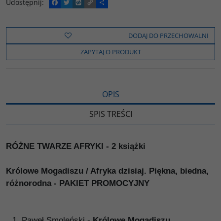
Udostępnij
:
F
T
W
C
P
a
w
y
o
o
c
i
k
p
d
e
t
o
y
z
b
t
p
L
i
DODAJ DO PRZECHOWALNI
o
e
i
e
o
r
n
l
ZAPYTAJ O PRODUKT
k
k
s
i
ę
OPIS
SPIS TREŚCI
RÓŻNE TWARZE AFRYKI - 2 książki
Królowe Mogadiszu / Afryka dzisiaj. Piękna, biedna,
różnorodna - PAKIET PROMOCYJNY
Paweł Smoleński -
Królowe Mogadiszu