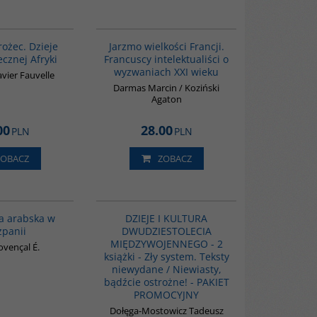
00310G
G646
rożec. Dzieje
Jarzmo wielkości Francji.
cznej Afryki
Francuscy intelektualiści o
wyzwaniach XXI wieku
vier Fauvelle
Darmas Marcin / Koziński
Agaton
00
28.00
PLN
PLN
ZOBACZ
ZOBACZ
00020G
PAG1010
ja arabska w
DZIEJE I KULTURA
zpanii
DWUDZIESTOLECIA
MIĘDZYWOJENNEGO - 2
ovençal É.
książki - Zły system. Teksty
niewydane / Niewiasty,
bądźcie ostrożne! - PAKIET
PROMOCYJNY
Dołęga-Mostowicz Tadeusz