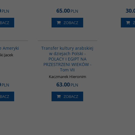
0
65.00
30.
PLN
PLN
BACZ
ZOBACZ
00147G
G1022
e Ameryki
Transfer kultury arabskiej
w dziejach Polski -
i Jacek
POLACY I EGIPT NA
PRZESTRZENI WIEKÓW -
Tom VII
Kaczmarek Hieronim
0
63.00
PLN
PLN
BACZ
ZOBACZ