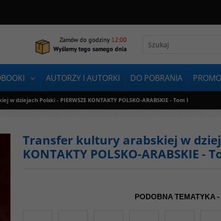
OBOOKI
AUTORZY I AUTORKI
DO POBRANIA
PROMO
skiej w dziejach Polski - PIERWSZE KONTAKTY POLSKO-ARABSKIE - Tom I
Transfer kultury arabskiej w dzie
KONTAKTY POLSKO-ARABSKIE - T
PODOBNA TEMATYKA -