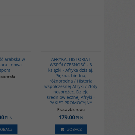
00300G
PAG1007
ść arabska w
AFRYKA. HISTORIA I
tara i nowa
WSPÓŁCZESNOŚĆ - 3
spora
książki - Afryka dzisiaj.
Piękna, biedna,
 Mustafa
różnorodna / Historia
współczesnej Afryki / Złoty
nosorożec. Dzieje
średniowiecznej Afryki -
PAKIET PROMOCYJNY
Praca zbiorowa
00
179.00
PLN
PLN
ZOBACZ
ZOBACZ