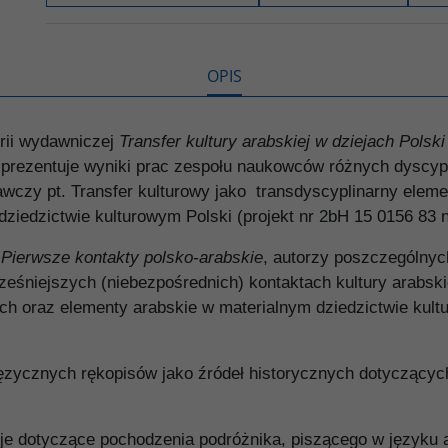
o
e
i
e
o
r
n
l
k
k
s
i
ę
OPIS
rii wydawniczej
Transfer kultury arabskiej w dziejach Polsk
a prezentuje wyniki prac zespołu naukowców różnych dyscy
wczy pt. Transfer kulturowy jako transdyscyplinarny elem
dziedzictwie kulturowym Polski (projekt nr 2bH 15 0156 83 
m
Pierwsze kontakty polsko-arabskie
, autorzy poszczególnyc
eśniejszych (niebezpośrednich) kontaktach kultury arabskiej
ach oraz elementy arabskie w materialnym dziedzictwie kult
zycznych rękopisów jako źródeł historycznych dotyczącyc
e dotyczące pochodzenia podróżnika, piszącego w języku a