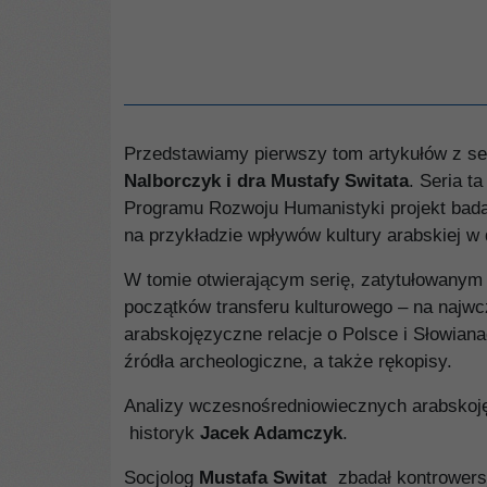
Przedstawiamy pierwszy tom artykułów z se
Nalborczyk i dra Mustafy Switata
. Seria t
Programu Rozwoju Humanistyki projekt bada
na przykładzie wpływów kultury arabskiej w 
W tomie otwierającym serię, zatytułowany
początków transferu kulturowego – na najwcz
arabskojęzyczne relacje o Polsce i Słowian
źródła archeologiczne, a także rękopisy.
Analizy wczesnośredniowiecznych arabskoję
historyk
Jacek Adamczyk
.
Socjolog
Mustafa Switat
zbadał kontrowersj