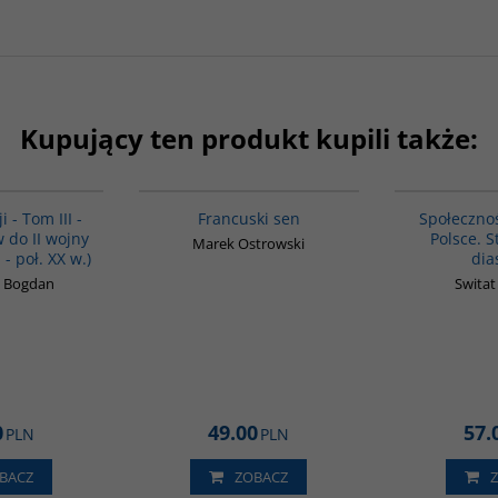
Kupujący ten produkt kupili także:
00045G
G1003
BESTSELLER
i - Tom III -
Francuski sen
Społeczno
 do II wojny
Polsce. S
Marek Ostrowski
 - poł. XX w.)
dia
k Bogdan
Switat
0
49.00
57.
PLN
PLN
BACZ
ZOBACZ