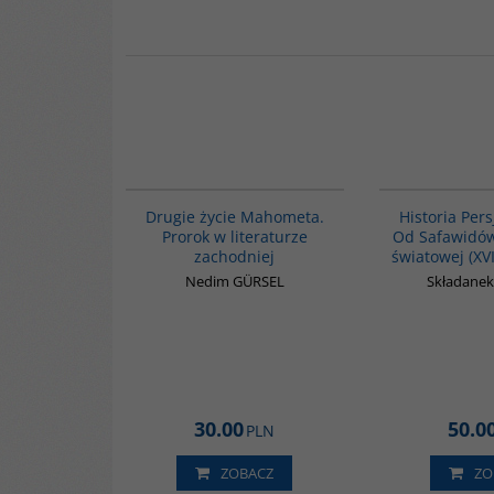
G1027
Drugie życie Mahometa.
Historia Persj
Prorok w literaturze
Od Safawidów
zachodniej
światowej (XVI
Nedim GÜRSEL
Składane
30.00
50.0
PLN
ZOBACZ
ZO