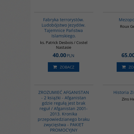
G1002
Fabryka terrorystów.
Mezopo
Ludobójstwo Jezydów.
Roux G
Tajemnice Państwa
Islamskiego.
ks. Patrick Desbois / Costel
Nastasie
40.00
65.0
PLN
ZOBACZ
ZO
PAG1153
ZROZUMIEĆ AFGANISTAN
Historia 
- 2 książki - Afganistan
Zins H
gdzie regułą jest brak
reguł / Afganistan 2001-
2013. Kronika
przepowiedzianego braku
zwycięstwa - PAKIET
PROMOCYJNY