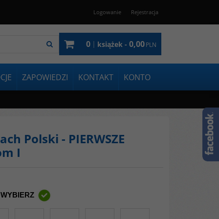
Logowanie
Rejestracja
0
0,00
|
książek -
PLN
CJE
ZAPOWIEDZI
KONTAKT
KONTO
jach Polski - PIERWSZE
om I
 WYBIERZ