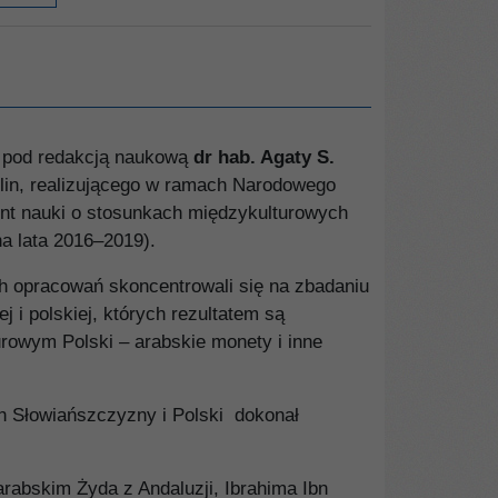
i
pod redakcją naukową
dr hab. Agaty S.
plin, realizującego w ramach Narodowego
ent nauki o stosunkach międzykulturowych
na lata 2016–2019).
h opracowań skoncentrowali się na zbadaniu
 i polskiej, których rezultatem są
urowym Polski – arabskie monety i inne
h Słowiańszczyzny i Polski dokonał
rabskim Żyda z Andaluzji, Ibrahima Ibn