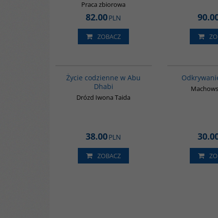
Praca zbiorowa
82.00
90.0
PLN
ZOBACZ
ZO
00186G
Życie codzienne w Abu
Odkrywani
Dhabi
Machowsk
Drózd Iwona Taida
38.00
30.0
PLN
ZOBACZ
ZO