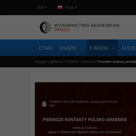
PLN
Polski
O NAS
KSIĄŻKI
E-BOOKI
AUDI
Kategoria główna
/
E-BOOKI
/
Historia
/
Transfer kultury arab