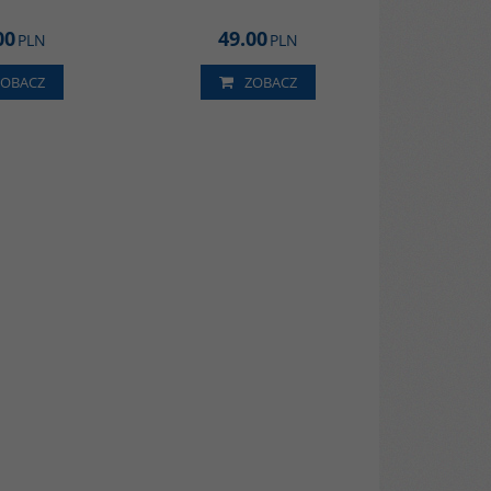
00
49.00
PLN
PLN
ZOBACZ
ZOBACZ