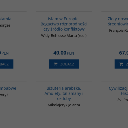
G181
G113
BESTSELLER
tamia
Islam w Europie.
Złoty noso
Bogactwo różnorodności
średniowie
eorges
czy źródło konfliktów?
François-Xa
Widy-Behiesse Marta (red.)
0
40.00
67.
PLN
PLN
BACZ
ZOBACZ
G102
G1194
BESTSELLER
Zimbabwe
Biżuteria arabska.
Cywilizac
Amulety, talizmany i
His
enryk
ozdoby
Lévi-Pr
Mikołajczyk Jolanta