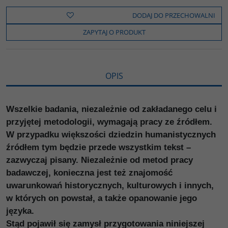
e
t
o
y
z
b
t
p
L
i
DODAJ DO PRZECHOWALNI
o
e
i
e
o
r
n
l
ZAPYTAJ O PRODUKT
k
k
s
i
ę
OPIS
Wszelkie badania, niezależnie od zakładanego celu i
przyjętej metodologii, wymagają pracy ze źródłem.
W przypadku większości dziedzin humanistycznych
źródłem tym będzie przede wszystkim tekst –
zazwyczaj pisany. Niezależnie od metod pracy
badawczej, konieczna jest też znajomość
uwarunkowań historycznych, kulturowych i innych,
w których on powstał, a także opanowanie jego
języka.
Stąd pojawił się zamysł przygotowania niniejszej