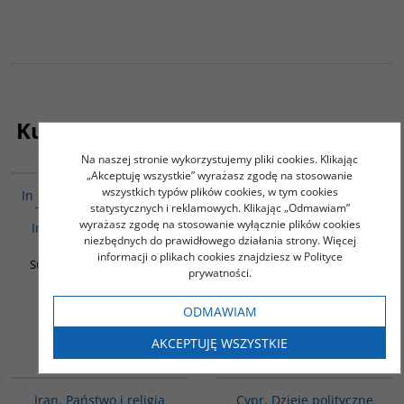
Kupujący ten produkt kupili także:
Na naszej stronie wykorzystujemy pliki cookies. Klikając
G460
G138
„Akceptuję wszystkie” wyrażasz zgodę na stosowanie
wszystkich typów plików cookies, w tym cookies
In the Archive of Memory.
Judaizm
statystycznych i reklamowych. Klikając „Odmawiam”
The Fate of Poles and
Dominique de La
wyrażasz zgodę na stosowanie wyłącznie plików cookies
Iranians in the Second
Maisonneuve
niezbędnych do prawidłowego działania strony. Więcej
World War
informacji o plikach cookies znajdziesz w Polityce
Surdykowska Sylwia (red.)
prywatności.
45.00
42.00
PLN
PLN
ODMAWIAM
ZOBACZ
ZOBACZ
AKCEPTUJĘ WSZYSTKIE
00069G
G034
Iran. Państwo i religia
Cypr. Dzieje polityczne