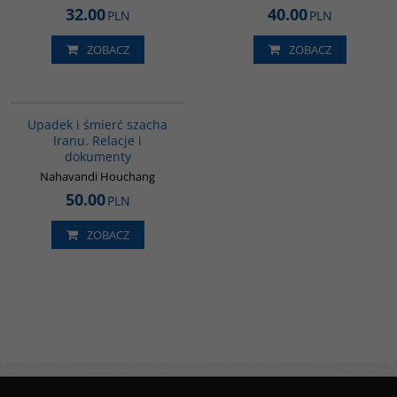
32.00
40.00
PLN
PLN
ZOBACZ
ZOBACZ
G314
Upadek i śmierć szacha
Iranu. Relacje i
dokumenty
Nahavandi Houchang
50.00
PLN
ZOBACZ