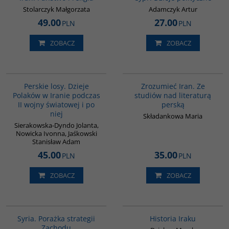
Stolarczyk Małgorzata
Adamczyk Artur
49.00
27.00
PLN
PLN
ZOBACZ
ZOBACZ
G1202
00130G
BESTSELLER
Perskie losy. Dzieje
Zrozumieć Iran. Ze
Polaków w Iranie podczas
studiów nad literaturą
II wojny światowej i po
perską
niej
Składankowa Maria
Sierakowska-Dyndo Jolanta,
Nowicka Ivonna, Jaśkowski
Stanisław Adam
45.00
35.00
PLN
PLN
ZOBACZ
ZOBACZ
G586
G085
Syria. Porażka strategii
Historia Iraku
Zachodu