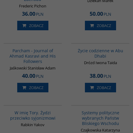
Dziekan Marek
Frederic Pichon
36.00
50.00
PLN
PLN
ZOBACZ
ZOBACZ
G829
00186G
Parcham - Journal of
Życie codzienne w Abu
Ahmad Kasravi and His
Dhabi
Followers
Drózd Iwona Taida
Jaśkowski Stanisław Adam
40.00
38.00
PLN
PLN
ZOBACZ
ZOBACZ
G315
00008G
W imię Tory. Żydzi
Systemy polityczne
przeciwko syjonizmowi
wybranych Państw
Bliskiego Wschodu
Rabkin Yakov
Czajkowska Katarzyna