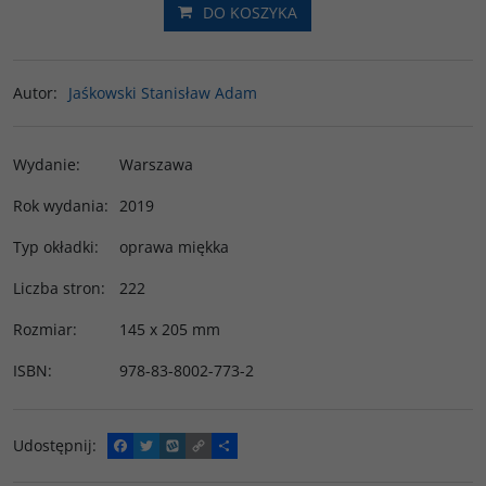
DO KOSZYKA
Autor
:
Jaśkowski Stanisław Adam
Wydanie
:
Warszawa
Rok wydania
:
2019
Typ okładki
:
oprawa miękka
Liczba stron
:
222
Rozmiar
:
145 x 205 mm
ISBN
:
978-83-8002-773-2
Udostępnij
:
F
T
W
C
P
a
w
y
o
o
c
i
k
p
d