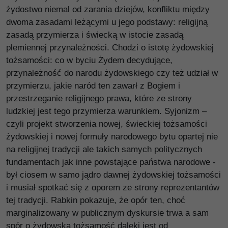
żydostwo niemal od zarania dziejów, konfliktu między
dwoma zasadami leżącymi u jego podstawy: religijną
zasadą przymierza i świecką w istocie zasadą
plemiennej przynależności. Chodzi o istotę żydowskiej
tożsamości: co w byciu Żydem decydujące,
przynależność do narodu żydowskiego czy też udział w
przymierzu, jakie naród ten zawarł z Bogiem i
przestrzeganie religijnego prawa, które ze strony
ludzkiej jest tego przymierza warunkiem. Syjonizm –
czyli projekt stworzenia nowej, świeckiej tożsamości
żydowskiej i nowej formuły narodowego bytu opartej nie
na religijnej tradycji ale takich samych politycznych
fundamentach jak inne powstające państwa narodowe -
był ciosem w samo jądro dawnej żydowskiej tożsamości
i musiał spotkać się z oporem ze strony reprezentantów
tej tradycji. Rabkin pokazuje, że opór ten, choć
marginalizowany w publicznym dyskursie trwa a sam
spór o żydowską tożsamość daleki jest od