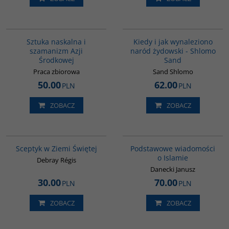
00215G
00001G
Sztuka naskalna i
Kiedy i jak wynaleziono
szamanizm Azji
naród żydowski - Shlomo
Środkowej
Sand
Praca zbiorowa
Sand Shlomo
50.00
62.00
PLN
PLN
ZOBACZ
ZOBACZ
G264
00035G
Sceptyk w Ziemi Świętej
Podstawowe wiadomości
o Islamie
Debray Régis
Danecki Janusz
30.00
70.00
PLN
PLN
ZOBACZ
ZOBACZ
00092G
G1191