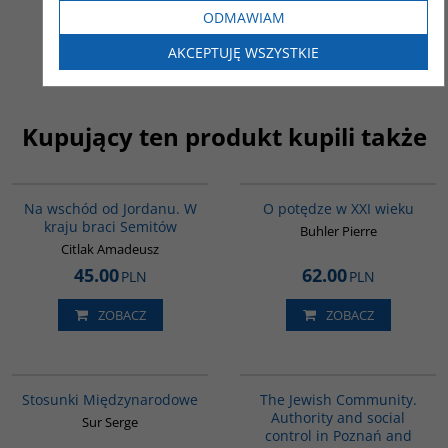
ODMAWIAM
ZOBACZ
ZOBACZ
AKCEPTUJĘ WSZYSTKIE
Kupujący ten produkt kupili także
G583
G208
Na wschód od Jordanu. W
O potędze w XXI wieku
kraju braci Semitów
Buhler Pierre
Citlak Amadeusz
45.00
62.00
PLN
PLN
ZOBACZ
ZOBACZ
G273
G294
Stosunki Międzynarodowe
The Jewish Community.
Authority and social
Sur Serge
control in Poznań and