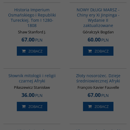
BESTSELLER
Historia Imperium
NOWY DŁUGI MARSZ -
Osmańskiego i Republiki
Chiny ery Xi Jinpinga -
Tureckiej. Tom I 1280-
Wydanie II
1808
zaktualizowane
Shaw Stanford J.
Góralczyk Bogdan
67.00
60.00
PLN
PLN
ZOBACZ
ZOBACZ
G439
00310G
Słownik mitologii i religii
Złoty nosorożec. Dzieje
czarnej Afryki
średniowiecznej Afryki
Piłaszewicz Stanisław
François-Xavier Fauvelle
36.00
67.00
PLN
PLN
ZOBACZ
ZOBACZ
00305G
G147