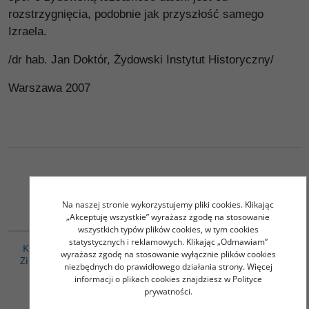
rozstrzygnięcia, podobnie jak przyszłość samego
Izraela.
/dr hab. Jan Doktór, Żydowski Instytut Historyczny/
Warszawa 2007
Podobna tematyka
Na naszej stronie wykorzystujemy pliki cookies. Klikając
„Akceptuję wszystkie” wyrażasz zgodę na stosowanie
00086G
00046G
wszystkich typów plików cookies, w tym cookies
statystycznych i reklamowych. Klikając „Odmawiam”
Kiedy i jak wynaleziono
Sejm Żydów Litewskich
wyrażasz zgodę na stosowanie wyłącznie plików cookies
Ziemię Izraela. Od Ziemi
(1623-1764)
niezbędnych do prawidłowego działania strony. Więcej
Świętej do ojczyzny
Michałowska-Mycielska Anna
informacji o plikach cookies znajdziesz w Polityce
Sand Shlomo
prywatności.
52.00
50.00
PLN
PLN