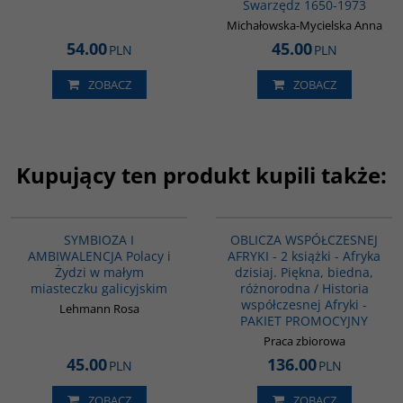
Swarzędz 1650-1973
Michałowska-Mycielska Anna
54.00
45.00
PLN
PLN
ZOBACZ
ZOBACZ
Kupujący ten produkt kupili także:
G1213
G1120
SYMBIOZA I
OBLICZA WSPÓŁCZESNEJ
AMBIWALENCJA Polacy i
AFRYKI - 2 książki - Afryka
Żydzi w małym
dzisiaj. Piękna, biedna,
miasteczku galicyjskim
różnorodna / Historia
współczesnej Afryki -
Lehmann Rosa
PAKIET PROMOCYJNY
Praca zbiorowa
45.00
136.00
PLN
PLN
ZOBACZ
ZOBACZ