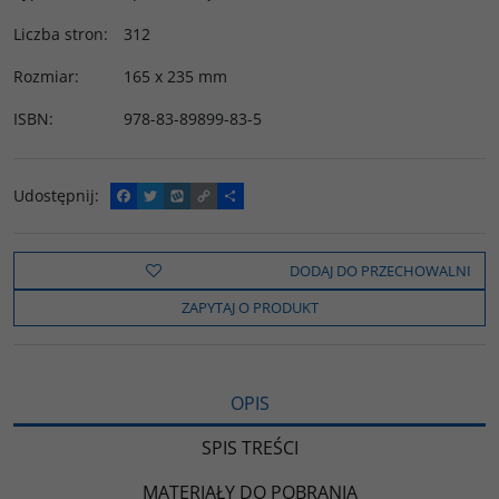
Liczba stron
:
312
Rozmiar
:
165 x 235 mm
ISBN
:
978-83-89899-83-5
Udostępnij
:
F
T
W
C
P
a
w
y
o
o
c
i
k
p
d
e
t
o
y
z
b
t
p
L
i
DODAJ DO PRZECHOWALNI
o
e
i
e
o
r
n
l
ZAPYTAJ O PRODUKT
k
k
s
i
ę
OPIS
SPIS TREŚCI
MATERIAŁY DO POBRANIA