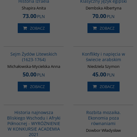
Historia Izraela
Klasyczny język egipski
Shapira Anita
Dembska Albertyna
73.00
70.00
PLN
PLN
ZOBACZ
ZOBACZ
00046G
00023G
Sejm Żydów Litewskich
Konflikty i napięcia w
(1623-1764)
świecie arabskim
Michałowska-Mycielska Anna
Niedziela Szymon
50.00
45.00
PLN
PLN
ZOBACZ
ZOBACZ
G1039
G257
BESTSELLER
Historia najnowsza
Rozbita mozaika.
Bliskiego Wschodu i Afryki
Ekonomia poza
Północnej - WYRÓŻNIENIE
równaniami
W KONKURSIE ACADEMIA
Dowbor Władysław
2021