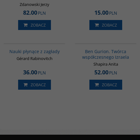
Zdanowski Jerzy
82.00
15.00
PLN
PLN
ZOBACZ
ZOBACZ
G1005
00304G
Nauki płynące z zagłady
Ben Gurion. Twórca
współczesnego Izraela
Gérard Rabinovitch
Shapira Anita
36.00
52.00
PLN
PLN
ZOBACZ
ZOBACZ