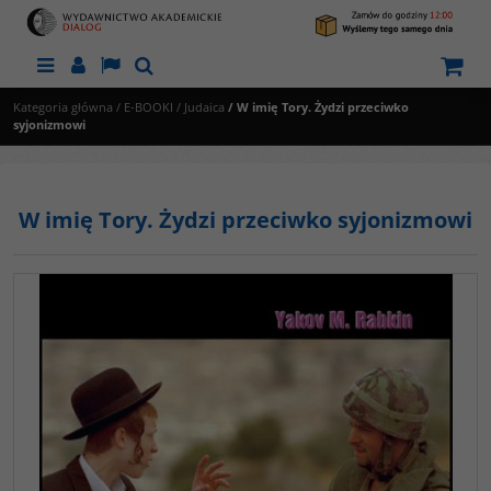
Menu
Panel
Lang
Szukaj
Kategoria główna
/
E-BOOKI
/
Judaica
/
W imię Tory. Żydzi przeciwko
syjonizmowi
W imię Tory. Żydzi przeciwko syjonizmowi