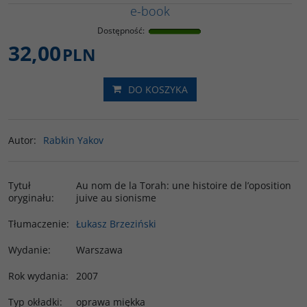
e-book
Dostępność
:
32,00
PLN
DO KOSZYKA
Autor
:
Rabkin Yakov
Tytuł
Au nom de la Torah: une histoire de l’oposition
oryginału
:
juive au sionisme
Tłumaczenie
:
Łukasz Brzeziński
Wydanie
:
Warszawa
Rok wydania
:
2007
Typ okładki
:
oprawa miękka