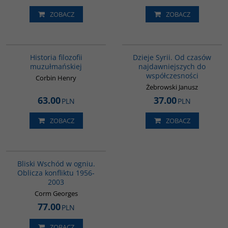
ZOBACZ
ZOBACZ
G082
00101G
Historia filozofii
Dzieje Syrii. Od czasów
muzułmańskiej
najdawniejszych do
współczesności
Corbin Henry
Żebrowski Janusz
63.00
37.00
PLN
PLN
ZOBACZ
ZOBACZ
00233G
Bliski Wschód w ogniu.
Oblicza konfliktu 1956-
2003
Corm Georges
77.00
PLN
ZOBACZ