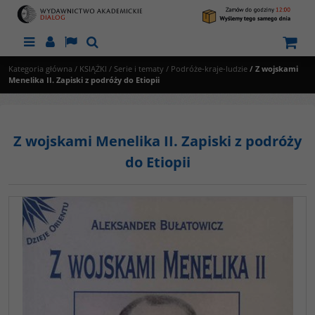
Menu
Panel
Lang
Szukaj
Kategoria główna
/
KSIĄŻKI
/
Serie i tematy
/
Podróże-kraje-ludzie
/
Z wojskami
Menelika II. Zapiski z podróży do Etiopii
Z wojskami Menelika II. Zapiski z podróży
do Etiopii