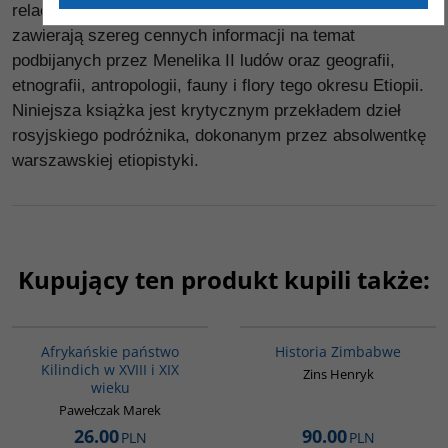
relacje z podróży, mające również duży walor literacki,
zawierają szereg cennych informacji na temat
podbijanych przez Menelika II ludów oraz geografii,
etnografii, antropologii, fauny i flory tego okresu Etiopii.
Niniejsza książka jest krytycznym przekładem dzieł
rosyjskiego podróżnika, dokonanym przez absolwentkę
warszawskiej etiopistyki.
Kupujący ten produkt kupili także:
00015G
G102
Afrykańskie państwo
Historia Zimbabwe
Kilindich w XVIII i XIX
Zins Henryk
wieku
Pawełczak Marek
26.00
90.00
PLN
PLN