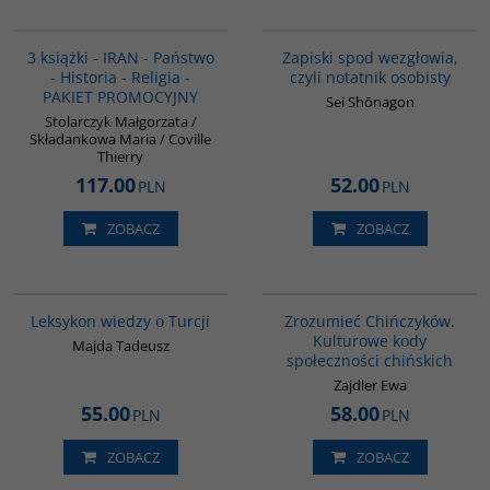
PAG1015
00009G
3 książki - IRAN - Państwo
Zapiski spod wezgłowia,
- Historia - Religia -
czyli notatnik osobisty
PAKIET PROMOCYJNY
Sei Shōnagon
Stolarczyk Małgorzata /
Składankowa Maria / Coville
Thierry
117.00
52.00
PLN
PLN
ZOBACZ
ZOBACZ
00038G
G351
Leksykon wiedzy o Turcji
Zrozumieć Chińczyków.
Kulturowe kody
Majda Tadeusz
społeczności chińskich
Zajdler Ewa
55.00
58.00
PLN
PLN
ZOBACZ
ZOBACZ