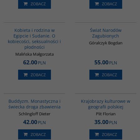
ZOBACZ
ZOBACZ
G1196
G1152
BESTSELLER
BESTSELLER
Kobieta i rodzina w
Świat Narodów
Egipcie i Sudanie. O
Zagubionych
kobiecości, seksualności i
Góralczyk Bogdan
płodności
Malińska Małgorzata
62.00
55.00
PLN
PLN
ZOBACZ
ZOBACZ
00148G
G597
Buddyzm. Monastyczna i
Krajobrazy kulturowe w
świecka droga zbawienia
geografii polskiej
Schlingloff Dieter
Plit Florian
42.00
35.00
PLN
PLN
ZOBACZ
ZOBACZ