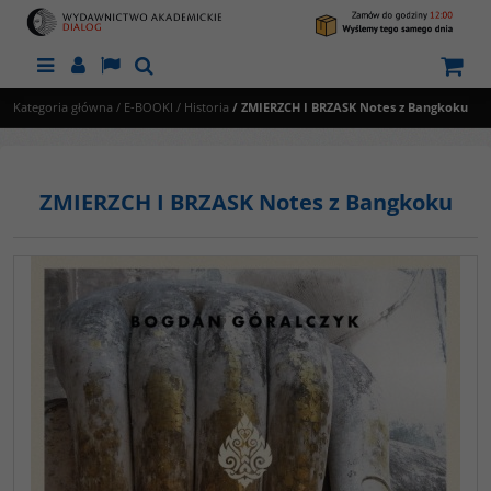
Menu
Panel
Lang
Szukaj
Kategoria główna
/
E-BOOKI
/
Historia
/
ZMIERZCH I BRZASK Notes z Bangkoku
ZMIERZCH I BRZASK Notes z Bangkoku