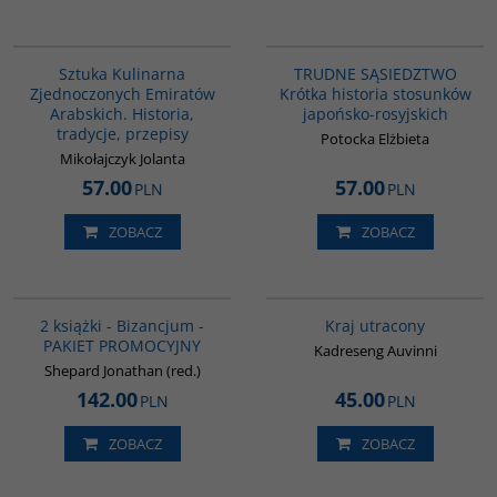
G1195
G1220
BESTSELLER
BESTSELLER
Sztuka Kulinarna
TRUDNE SĄSIEDZTWO
Zjednoczonych Emiratów
Krótka historia stosunków
Arabskich. Historia,
japońsko-rosyjskich
tradycje, przepisy
Potocka Elżbieta
Mikołajczyk Jolanta
57.00
57.00
PLN
PLN
ZOBACZ
ZOBACZ
GPA50
G1199
BESTSELLER
2 książki - Bizancjum -
Kraj utracony
PAKIET PROMOCYJNY
Kadreseng Auvinni
Shepard Jonathan (red.)
142.00
45.00
PLN
PLN
ZOBACZ
ZOBACZ
G1191
00184G