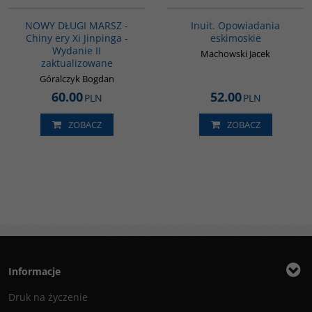
BESTSELLER
NOWY DŁUGI MARSZ -
Inuit. Opowiadania
Chiny ery Xi Jinpinga -
eskimoskie
Wydanie II
Machowski Jacek
zaktualizowane
Góralczyk Bogdan
60.00
52.00
PLN
PLN
ZOBACZ
ZOBACZ
Informacje
Druk na życzenie