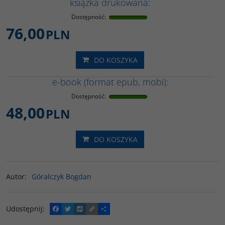
książka drukowana:
Dostępność
:
76,00
PLN
DO KOSZYKA
e-book (format epub, mobi):
Dostępność
:
48,00
PLN
DO KOSZYKA
Autor
:
Góralczyk Bogdan
Udostępnij
:
F
T
W
C
P
a
w
y
o
o
c
i
k
p
d