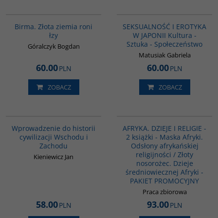
G1119
G1217
BESTSELLER
Birma. Złota ziemia roni
SEKSUALNOŚĆ I EROTYKA
łzy
W JAPONII Kultura -
Sztuka - Społeczeństwo
Góralczyk Bogdan
Matusiak Gabriela
60.00
60.00
PLN
PLN
ZOBACZ
ZOBACZ
G329
PAG1142
Wprowadzenie do historii
AFRYKA. DZIEJE I RELIGIE -
cywilizacji Wschodu i
2 książki - Maska Afryki.
Zachodu
Odsłony afrykańskiej
religijności / Złoty
Kieniewicz Jan
nosorożec. Dzieje
średniowiecznej Afryki -
PAKIET PROMOCYJNY
Praca zbiorowa
58.00
93.00
PLN
PLN