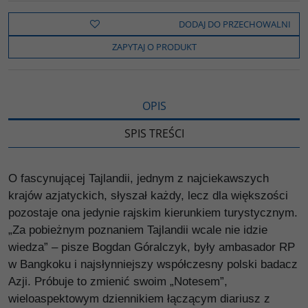
e
t
o
y
z
b
t
p
L
i
DODAJ DO PRZECHOWALNI
o
e
i
e
o
r
n
l
ZAPYTAJ O PRODUKT
k
k
s
i
ę
OPIS
SPIS TREŚCI
O fascynującej Tajlandii, jednym z najciekawszych
krajów azjatyckich, słyszał każdy, lecz dla większości
pozostaje ona jedynie rajskim kierunkiem turystycznym.
„Za pobieżnym poznaniem Tajlandii wcale nie idzie
wiedza” – pisze Bogdan Góralczyk, były ambasador RP
w Bangkoku i najsłynniejszy współczesny polski badacz
Azji. Próbuje to zmienić swoim „Notesem”,
wieloaspektowym dziennikiem łączącym diariusz z