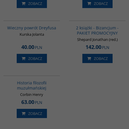
ZOBACZ
ZOBACZ
G1183
GPA50
BESTSELLER
BESTSELLER
Wieczny powrót Dreyfusa
2 książki - Bizancjum -
PAKIET PROMOCYJNY
Kurska Jolanta
Shepard Jonathan (red.)
40.00
142.00
PLN
PLN
ZOBACZ
ZOBACZ
G082
Historia filozofii
muzułmańskiej
Corbin Henry
63.00
PLN
ZOBACZ