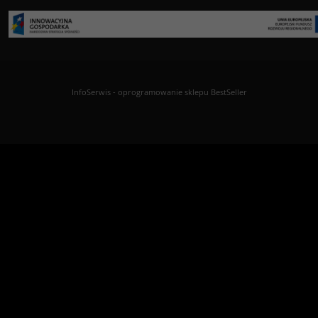
InfoSerwis
-
oprogramowanie sklepu BestSeller