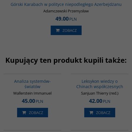
Górski Karabach w polityce niepodległego Azerbejdżanu
Adamczewski Przemysław
49.00
PLN
ZOBACZ
Kupujący ten produkt kupili także:
00049G
G166
BESTSELLER
Analiza systemów-
Leksykon wiedzy o
światów
Chinach współczesnych
Wallerstein Immanuel
Sanjuan Thierry (red.)
45.00
42.00
PLN
PLN
ZOBACZ
ZOBACZ
G1146
G208