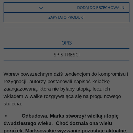
e
t
o
y
z
b
t
p
L
i
DODAJ DO PRZECHOWALNI
o
e
i
e
o
r
n
l
ZAPYTAJ O PRODUKT
k
k
s
i
ę
OPIS
SPIS TREŚCI
Wbrew powszechnym dziś tendencjom do kompromisu i
rezygnacji, autorzy postanowili napisać książkę
zaangażowaną, która nie byłaby utopią, lecz ich
wkładem w walkę rozgrywającą się na progu nowego
stulecia.
• Odbudowa. Marks stworzył wielką utopię
dwudziestego wieku. Choć doznała ona wielu
porażek, Marksowskie wyzwanie pozostaje aktualne.