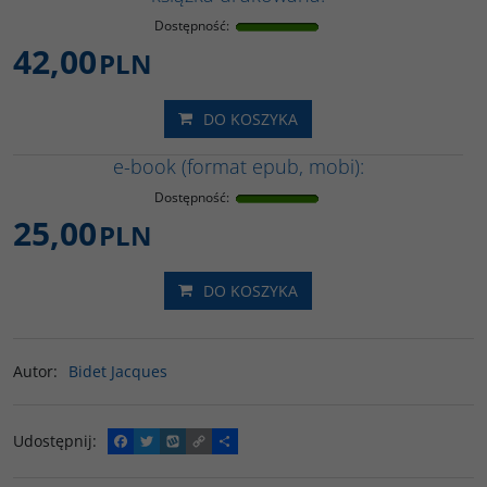
Dostępność
:
42,00
PLN
DO KOSZYKA
e-book (format epub, mobi):
Dostępność
:
25,00
PLN
DO KOSZYKA
Autor
:
Bidet Jacques
Udostępnij
:
F
T
W
C
P
a
w
y
o
o
c
i
k
p
d