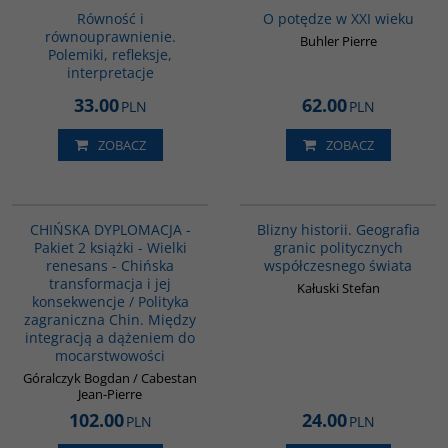
Równość i
O potędze w XXI wieku
równouprawnienie.
Buhler Pierre
Polemiki, refleksje,
interpretacje
33.00
62.00
PLN
PLN
ZOBACZ
ZOBACZ
PAG1087
00285G
CHIŃSKA DYPLOMACJA -
Blizny historii. Geografia
Pakiet 2 książki - Wielki
granic politycznych
renesans - Chińska
współczesnego świata
transformacja i jej
Kałuski Stefan
konsekwencje / Polityka
zagraniczna Chin. Między
integracją a dążeniem do
mocarstwowości
Góralczyk Bogdan / Cabestan
Jean-Pierre
102.00
24.00
PLN
PLN