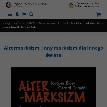
Menu
Panel
Lang
Szukaj
Kategoria główna
/
KSIĄŻKI
/
Serie i tematy
/
Poznaj Indie
/
Altermarksizm. Inny
marksizm dla innego świata
Altermarksizm. Inny marksizm dla innego
świata