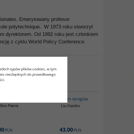
ationales. Emerytowany profesor
École polytechnique. W 1973 roku stworzył
zym dyrektorem. Od 1992 roku jest członkiem
encję z cyklu World Policy Conference.
stkich typów plików cookies, w tym
kies niezbędnych do prawidłowego
ci.
G654
00301G
BESTSELLER
e rządy
Nie mam wrogów
lon Pierre
Liu Xiaobo
00
43.00
PLN
PLN