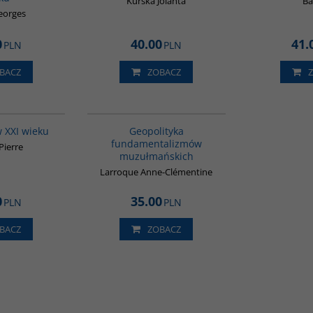
Kurska Jolanta
Ba
eorges
0
40.00
41.
PLN
PLN
BACZ
ZOBACZ
G208
00172G
 XXI wieku
Geopolityka
fundamentalizmów
Pierre
muzułmańskich
Larroque Anne-Clémentine
0
35.00
PLN
PLN
BACZ
ZOBACZ