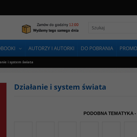
OBOOKI
AUTORZY I AUTORKI
DO POBRANIA
PROMO
anie i system świata
Działanie i system świata
PODOBNA TEMATYKA -