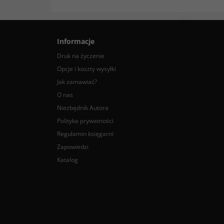
Informacje
Druk na życzenie
Opcje i koszty wysyłki
Jak zamawiać?
O nas
Niezbędnik Autora
Polityka prywatności
Regulamin księgarni
Zapowiedzi
Katalog