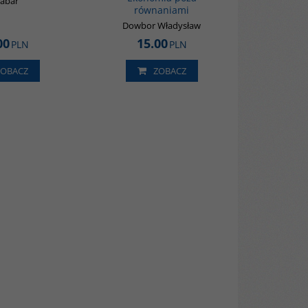
abar
równaniami
Dowbor Władysław
00
15.00
PLN
PLN
ZOBACZ
ZOBACZ