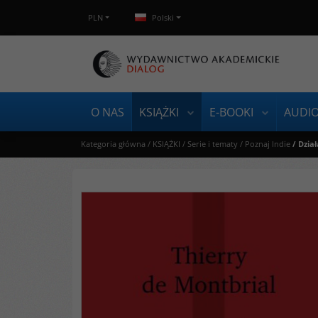
PLN
Polski
O NAS
KSIĄŻKI
E-BOOKI
AUDI
Kategoria główna
/
KSIĄŻKI
/
Serie i tematy
/
Poznaj Indie
/
Dział