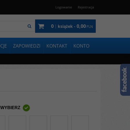
Logowanie
Rejestracja
0
0,00
|
książek -
PLN
CJE
ZAPOWIEDZI
KONTAKT
KONTO
 WYBIERZ