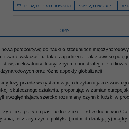
e
t
o
y
z
b
t
p
L
i
DODAJ DO PRZECHOWALNI
ZAPYTAJ O PRODUKT
WYD
o
e
i
e
o
r
n
l
k
k
s
i
ę
OPIS
ie nową perspektywę do nauki o stosunkach międzynarodowyc
 warto wskazać na takie zagadnienia, jak zjawisko potęgi 
któw, adekwatność klasycznych teorii strategii i studiów 
ędzynarodowych oraz różne aspekty globalizacji.
pracy leży przede wszystkim w jej odczytaniu jako swoisteg
trukcji skutecznego działania, proponując w zamian europejs
li uwzględniającą szeroko rozumiany czynnik ludzki w pro
czytelnika po tym quasi-podręczniku, jest w duchu von Claus
tania, lecz aby czynić polityka (podmiot działający) mądry