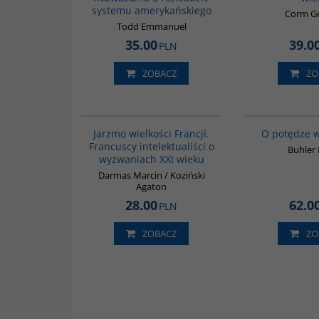
systemu amerykańskiego
Corm G
Todd Emmanuel
35.00
39.0
PLN
ZOBACZ
ZO
G646
Jarzmo wielkości Francji.
O potędze w
Francuscy intelektualiści o
Buhler 
wyzwaniach XXI wieku
Darmas Marcin / Koziński
Agaton
28.00
62.0
PLN
ZOBACZ
ZO