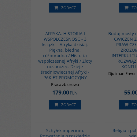
ZOBACZ
ZO
PAG1007
AFRYKA. HISTORIA I
Buduj mosty n
WSPÓŁCZESNOŚĆ - 3
ĆWICZEŃ Z
książki - Afryka dzisiaj.
PRAW CZŁ
Piękna, biedna,
ZROZUM
różnorodna / Historia
INTERKULT
współczesnej Afryki / Złoty
ROZWIĄZ
nosorożec. Dzieje
KONFL
średniowiecznej Afryki -
Djuliman Enver /
PAKIET PROMOCYJNY
Praca zbiorowa
179.00
55.0
PLN
ZOBACZ
ZO
G265
BESTSELLER
Schyłek imperium.
Religia i po
Rozważania o rozkładzie
wie