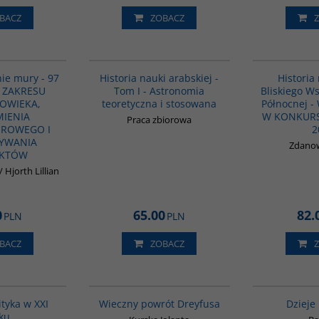
BACZ
ZOBACZ
G639
G092
BESTSELLER
ie mury - 97
Historia nauki arabskiej -
Historia
 ZAKRESU
Tom I - Astronomia
Bliskiego Ws
OWIEKA,
teoretyczna i stosowana
Północnej 
IENIA
W KONKURS
Praca zbiorowa
UROWEGO I
2
YWANIA
Zdanow
IKTÓW
 Hjorth Lillian
0
65.00
82.
PLN
PLN
BACZ
ZOBACZ
00104G
G1183
BESTSELLER
lityka w XXI
Wieczny powrót Dreyfusa
Dzieje
ku