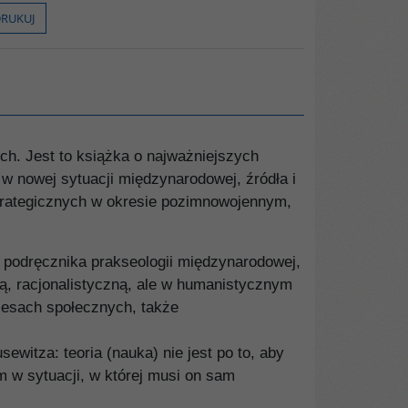
RUKUJ
h. Jest to książka o najważniejszych
w nowej sytuacji międzynarodowej, źródła i
strategicznych w okresie pozimnowojennym,
o podręcznika prakseologii międzynarodowej,
ką, racjonalistyczną, ale w humanistycznym
cesach społecznych, także
ewitza: teoria (nauka) nie jest po to, aby
m w sytuacji, w której musi on sam