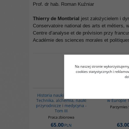
Prof. dr hab. Roman Kuźniar
Thierry de Montbrial
jest założycielem i dy
Conservatoire national des arts et métiers,
Centre d’analyse et de prévision przy franc
Académie des sciences morales et politiques
Na naszej stronie wykorzystujemy 
cookies statystycznych i reklam
dz
G094
Historia nauki arabskiej -
Stosunki mię
Technika, alchemia, nauki
w Europie 
przyrodnicze i medycyna -
Parzymies 
Tom III
Praca zbiorowa
65.00
63.0
PLN