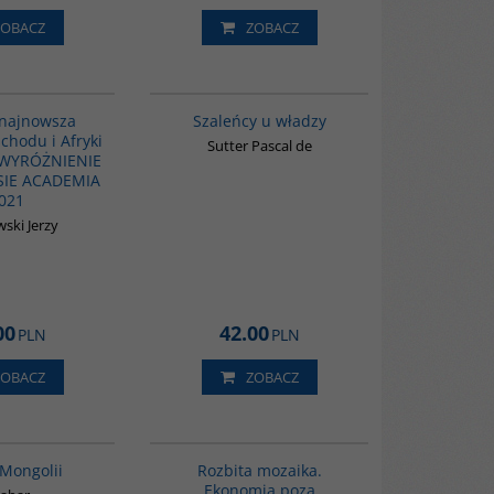
ZOBACZ
ZOBACZ
G1039
00155G
BESTSELLER
 najnowsza
Szaleńcy u władzy
chodu i Afryki
Sutter Pascal de
- WYRÓŻNIENIE
IE ACADEMIA
021
ski Jerzy
00
42.00
PLN
PLN
ZOBACZ
ZOBACZ
G049
G257
 Mongolii
Rozbita mozaika.
Ekonomia poza