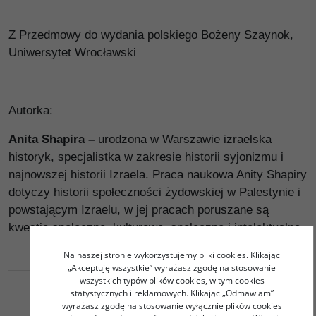
Z Przedmowy do wydania polskiego Bożeny Szaynok,
Uniwersytet Wrocławski
Autorka:
Anita Shapira
–
urodzona w Warszawie izraelska
historyk, specjalistka w zakresie historii syjonizmu i
najnowszej historii Izraela. Praca naukowa Anity Shapiry
dotyczy historii społeczności żydowskiej w Palestynie i
powstającym Izraelu, w jej pracach poruszane są
kwestie społeczne, kulturowe, społeczne i intelektualne.
Na naszej stronie wykorzystujemy pliki cookies. Klikając
„Akceptuję wszystkie” wyrażasz zgodę na stosowanie
wszystkich typów plików cookies, w tym cookies
statystycznych i reklamowych. Klikając „Odmawiam”
wyrażasz zgodę na stosowanie wyłącznie plików cookies