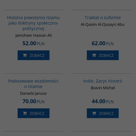
00043G
G463
Historia powstania islamu
Traktat o sufizmie
jako doktryny społeczno-
Al-Qasim Al-Qusayri Abu
politycznej
Jamsheer Hassan Ali
52.00
62.00
PLN
PLN
ZOBACZ
ZOBACZ
00035G
G108
Podstawowe wiadomości
Indie. Zarys historii
o Islamie
Boivin Michel
Danecki Janusz
70.00
44.00
PLN
PLN
ZOBACZ
ZOBACZ
00310G
GPA50
BESTSELLER