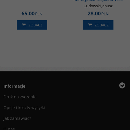
Gudowski Janusz
65.00
28.00
PLN
PLN
ZOBACZ
ZOBACZ
Informacje
Druk na życzenie
Opcje i koszty wysyłki
Jak zamawiać?
O nas