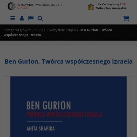
Menu
Panel
Lang
Szukaj
Kategoria główna
/
KSIĄŻKI
/
Wszystkie książki
/
Ben Gurion. Twórca
współczesnego Izraela
Ben Gurion. Twórca współczesnego Izraela