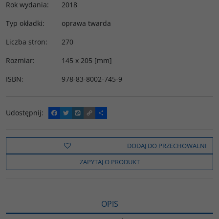
Rok wydania
:
2018
Typ okładki
:
oprawa twarda
Liczba stron
:
270
Rozmiar
:
145 x 205 [mm]
ISBN
:
978-83-8002-745-9
Udostępnij
:
F
T
W
C
P
a
w
y
o
o
c
i
k
p
d
e
t
o
y
z
b
t
p
L
i
DODAJ DO PRZECHOWALNI
o
e
i
e
o
r
n
l
ZAPYTAJ O PRODUKT
k
k
s
i
ę
OPIS