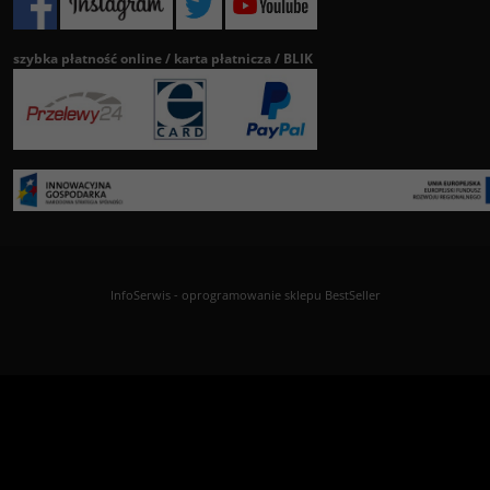
szybka płatność online / karta płatnicza / BLIK
InfoSerwis
-
oprogramowanie sklepu BestSeller