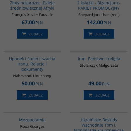
Złoty nosorożec. Dzieje
2 książki - Bizancjum -
średniowiecznej Afryki
PAKIET PROMOCYJNY
François-Xavier Fauvelle
Shepard Jonathan (red.)
67.00
142.00
PLN
PLN
ZOBACZ
ZOBACZ
G314
00069G
Upadek i śmierć szacha
Iran. Państwo i religia
Iranu. Relacje i
Stolarczyk Małgorzata
dokumenty
Nahavandi Houchang
50.00
49.00
PLN
PLN
ZOBACZ
ZOBACZ
G181
G312
BESTSELLER
Mezopotamia
Ukraińskie Beskidy
Wschodnie Tom I.
Roux Georges
Monografia krajoznawcza