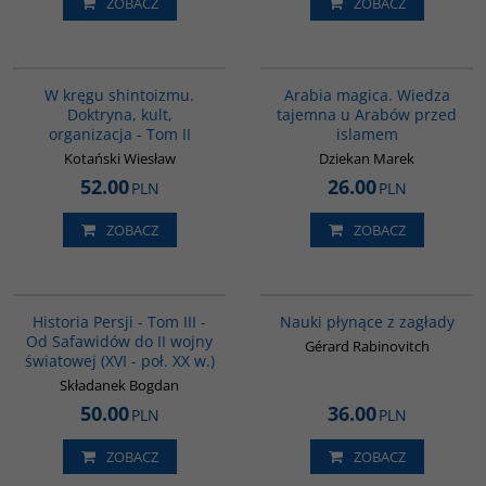
ZOBACZ
ZOBACZ
G564
00071G
W kręgu shintoizmu.
Arabia magica. Wiedza
Doktryna, kult,
tajemna u Arabów przed
organizacja - Tom II
islamem
Kotański Wiesław
Dziekan Marek
52.00
26.00
PLN
PLN
ZOBACZ
ZOBACZ
00045G
G1005
BESTSELLER
Historia Persji - Tom III -
Nauki płynące z zagłady
Od Safawidów do II wojny
Gérard Rabinovitch
światowej (XVI - poł. XX w.)
Składanek Bogdan
50.00
36.00
PLN
PLN
ZOBACZ
ZOBACZ