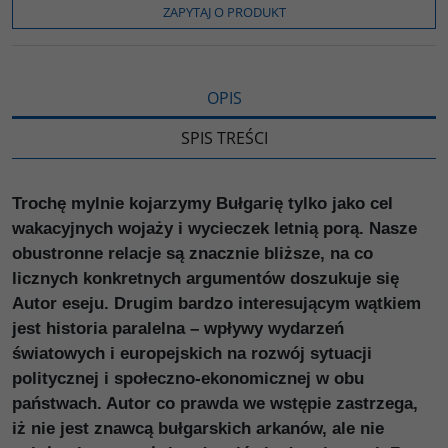
o
r
n
l
ZAPYTAJ O PRODUKT
k
k
s
i
ę
OPIS
SPIS TREŚCI
Trochę mylnie kojarzymy Bułgarię tylko jako cel
wakacyjnych wojaży i wycieczek letnią porą. Nasze
obustronne relacje są znacznie bliższe, na co
licznych konkretnych argumentów doszukuje się
Autor eseju. Drugim bardzo interesującym wątkiem
jest historia paralelna – wpływy wydarzeń
światowych i europejskich na rozwój sytuacji
politycznej i społeczno-ekonomicznej w obu
państwach. Autor co prawda we wstępie zastrzega,
iż nie jest znawcą bułgarskich arkanów, ale nie