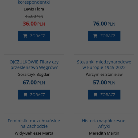
korespondentki
Lewis Flora
45.00
PLN
36.00
76.00
PLN
PLN
ZOBACZ
ZOBACZ
G1211
G1186
BESTSELLER
OJCZULKOWIE Filary czy
Stosunki międzynarodowe
przekleństwo Węgrów?
w Europie 1945-2022
Góralczyk Bogdan
Parzymies Stanisław
67.00
57.00
PLN
PLN
ZOBACZ
ZOBACZ
G1148
G1062
BESTSELLER
Feministki muzułmańskie
Historia współczesnej
na Zachodzie
Afryki
Widy-Behiesse Marta
Meredith Martin