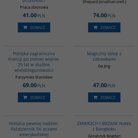
przyszłość?
Shepard Jonathan (red.)
Praca zbiorowa
41.00
74.00
PLN
PLN
ZOBACZ
ZOBACZ
G647
G1214
BESTSELLER
Polityka zagraniczna
Magiczny sklep z
Francji po zimnej wojnie.
zabawkami
25 lat w służbie
Ge Jing
wielobiegunowości
Parzymies Stanisław
69.00
47.00
PLN
PLN
ZOBACZ
ZOBACZ
G1023
G1206
PROMOCJA
BESTSELLER
Historia pewnej nadziei.
ZMIERZCH I BRZASK Notes
Październik '56 oczami
z Bangkoku
amerykańskiej
Góralczyk Bogdan