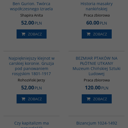
Ben Gurion. Twórca
Historia masakry
współczesnego Izraela
nankińskiej
Shapira Anita
Praca zbiorowa
52.00
60.00
PLN
PLN
ZOBACZ
ZOBACZ
00308G
G1192
BESTSELLER
Najpiękniejszy klejnot w
BEZMIAR PTAKÓW NA
carskiej koronie. Gruzja
PŁÓTNIE UTKANY
pod panowaniem
Muzeum Chińskiej Sztuki
rosyjskim 1801-1917
Ludowej
Rohoziński Jerzy
Praca zbiorowa
52.00
120.00
PLN
PLN
ZOBACZ
ZOBACZ
G545
00102G
Czy kapitalizm ma
Bizancjum 1024-1492