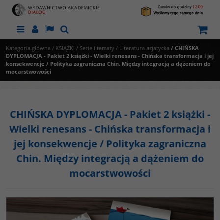
Menu
Panel
Lang
Szukaj
Kategoria główna
/
KSIĄŻKI
/
Serie i tematy
/
Literatura azjatycka
/
CHIŃSKA
DYPLOMACJA - Pakiet 2 książki - Wielki renesans - Chińska transformacja i jej
konsekwencje / Polityka zagraniczna Chin. Między integracją a dążeniem do
mocarstwowości
CHIŃSKA DYPLOMACJA - Pakiet 2 książki -
Wielki renesans - Chińska transformacja i
jej konsekwencje / Polityka zagraniczna
Chin. Między integracją a dążeniem do
mocarstwowości