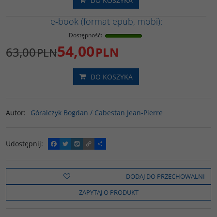
DO KOSZYKA
e-book (format epub, mobi):
Dostępność
:
54,00
63,00
PLN
PLN
DO KOSZYKA
Autor
:
Góralczyk Bogdan / Cabestan Jean-Pierre
Udostępnij
:
F
T
W
C
P
a
w
y
o
o
c
i
k
p
d
e
t
o
y
z
b
t
p
L
i
DODAJ DO PRZECHOWALNI
o
e
i
e
o
r
n
l
ZAPYTAJ O PRODUKT
k
k
s
i
ę