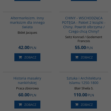
G008
PAG1089
Altermarksizm. Inny
CHINY - WSCHODZĄCA
marksizm dla innego
POTĘGA - Pakiet 2 książki -
świata
Chiny. Powrót olbrzyma /
Czego chcą Chiny?
Bidet Jacques
Seitz Konrad / Godement
Francois
42.00
55.00
PLN
PLN
ZOBACZ
ZOBACZ
G1147
G287
Historia masakry
Sztuka i Architektura
nankińskiej
Islamu 1250-1800
Praca zbiorowa
Blair Sheila S.
60.00
110.00
PLN
PLN
ZOBACZ
ZOBACZ