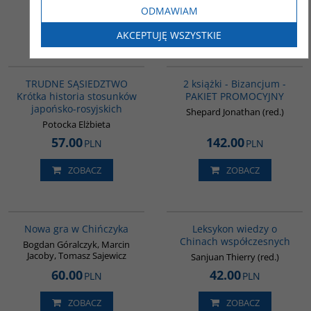
ODMAWIAM
ZOBACZ
ZOBACZ
AKCEPTUJĘ WSZYSTKIE
G1220
GPA50
BESTSELLER
BESTSELLER
TRUDNE SĄSIEDZTWO
2 książki - Bizancjum -
Krótka historia stosunków
PAKIET PROMOCYJNY
japońsko-rosyjskich
Shepard Jonathan (red.)
Potocka Elżbieta
57.00
142.00
PLN
PLN
ZOBACZ
ZOBACZ
G1205
G166
BESTSELLER
Nowa gra w Chińczyka
Leksykon wiedzy o
Chinach współczesnych
Bogdan Góralczyk, Marcin
Jacoby, Tomasz Sajewicz
Sanjuan Thierry (red.)
60.00
42.00
PLN
PLN
ZOBACZ
ZOBACZ