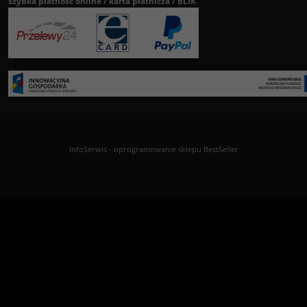
szybka płatność online / karta płatnicza / BLIK
InfoSerwis
-
oprogramowanie sklepu BestSeller