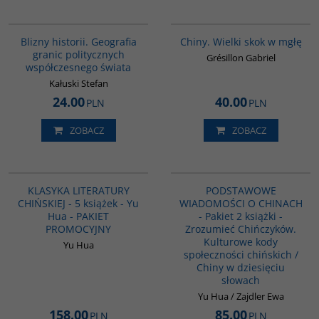
00285G
00252G
Blizny historii. Geografia
Chiny. Wielki skok w mgłę
granic politycznych
Grésillon Gabriel
współczesnego świata
Kałuski Stefan
24.00
40.00
PLN
PLN
ZOBACZ
ZOBACZ
PAG1011
PAG1088
KLASYKA LITERATURY
PODSTAWOWE
CHIŃSKIEJ - 5 książek - Yu
WIADOMOŚCI O CHINACH
Hua - PAKIET
- Pakiet 2 książki -
PROMOCYJNY
Zrozumieć Chińczyków.
Kulturowe kody
Yu Hua
społeczności chińskich /
Chiny w dziesięciu
słowach
Yu Hua / Zajdler Ewa
158.00
85.00
PLN
PLN