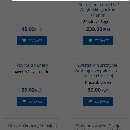
Złota ziemia roni łzy /
Węgierski syndrom
Trianon
Góralczyk Bogdan
45.00
239.00
PLN
PLN
ZOBACZ
ZOBACZ
G228
G1131
BESTSELLER
Podróż do Lhasy
Światła w bursztynie.
Antologia współczesnej
David-Néel Alexandra
poezji chińskiej
Praca zbiorowa
55.00
50.00
PLN
PLN
ZOBACZ
ZOBACZ
G1172
00310G
BESTSELLER
Klucz do kultury chińskiej
Złoty nosorożec. Dzieje