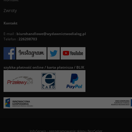
Zwroty
Kontakt
E-mail :
biurohandlowe@wydawnictwodialog.pl
Telefon :
226208703
szybka płatność online / karta płatnicza / BLIK
InfoSerwis
-
oprogramowanie sklepu BestSeller