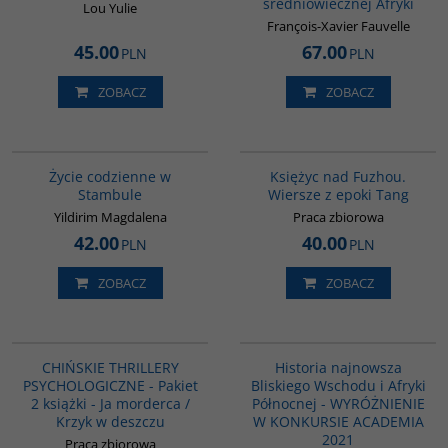
średniowiecznej Afryki
Lou Yulie
François-Xavier Fauvelle
45.00
67.00
PLN
PLN
ZOBACZ
ZOBACZ
00074G
G640
BESTSELLER
Życie codzienne w
Księżyc nad Fuzhou.
Stambule
Wiersze z epoki Tang
Yildirim Magdalena
Praca zbiorowa
42.00
40.00
PLN
PLN
ZOBACZ
ZOBACZ
PAG1100
G1039
BESTSELLER
CHIŃSKIE THRILLERY
Historia najnowsza
PSYCHOLOGICZNE - Pakiet
Bliskiego Wschodu i Afryki
2 książki - Ja morderca /
Północnej - WYRÓŻNIENIE
Krzyk w deszczu
W KONKURSIE ACADEMIA
2021
Praca zbiorowa