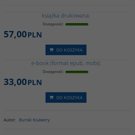
książka drukowana:
Dostępność
:
57,00
PLN
DO KOSZYKA
e-book (format epub, mobi):
Dostępność
:
33,00
PLN
DO KOSZYKA
Autor
:
Burski Ksawery