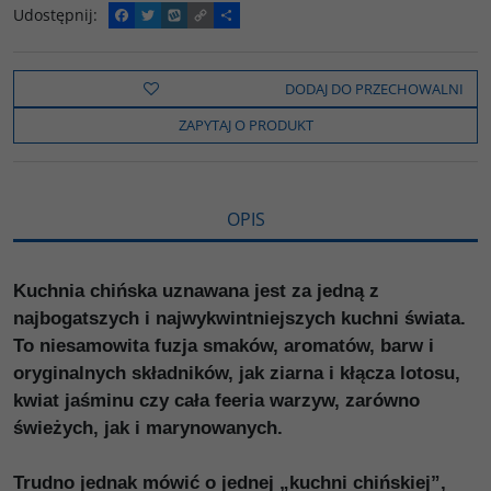
Udostępnij
:
F
T
W
C
P
a
w
y
o
o
c
i
k
p
d
e
t
o
y
z
b
t
p
L
i
DODAJ DO PRZECHOWALNI
o
e
i
e
o
r
n
l
ZAPYTAJ O PRODUKT
k
k
s
i
ę
OPIS
Kuchnia chińska uznawana jest za jedną z
najbogatszych i najwykwintniejszych kuchni świata.
To niesamowita fuzja smaków, aromatów, barw i
oryginalnych składników, jak ziarna i kłącza lotosu,
kwiat jaśminu czy cała feeria warzyw, zarówno
świeżych, jak i marynowanych.
Trudno jednak mówić o jednej „kuchni chińskiej”,