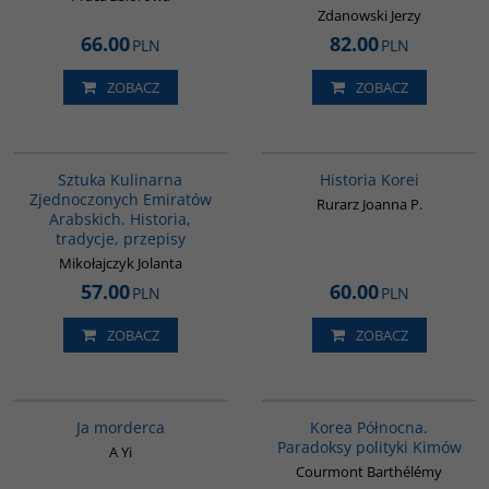
Zdanowski Jerzy
66.00
82.00
PLN
PLN
ZOBACZ
ZOBACZ
G1195
00016G
BESTSELLER
BESTSELLER
Sztuka Kulinarna
Historia Korei
Zjednoczonych Emiratów
Rurarz Joanna P.
Arabskich. Historia,
tradycje, przepisy
Mikołajczyk Jolanta
57.00
60.00
PLN
PLN
ZOBACZ
ZOBACZ
G1066
00089G
BESTSELLER
Ja morderca
Korea Północna.
Paradoksy polityki Kimów
A Yi
Courmont Barthélémy