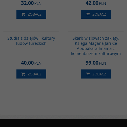
32.00
42.00
PLN
PLN
ZOBACZ
ZOBACZ
G279
G1160
Studia z dziejów i kultury
Skarb w słowach zaklęty.
ludów tureckich
Księga Magana Jari Ce
Abubakara Imama z
komentarzem kulturowym
40.00
99.00
PLN
PLN
ZOBACZ
ZOBACZ